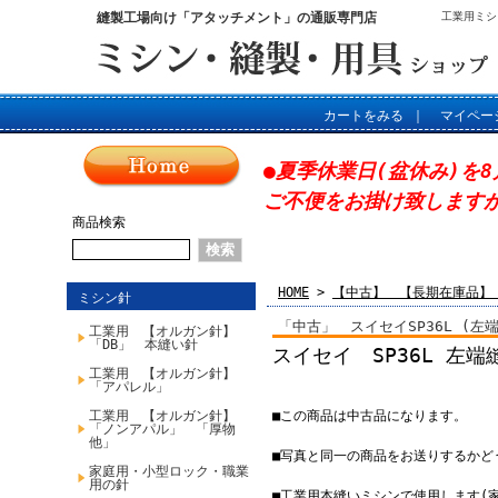
縫製工場向け「アタッチメント」の通販専門店
工業用ミシ
カートをみる
｜
マイペー
●夏季休業日(盆休み)を8
ご不便をお掛け致します
商品検索
HOME
>
【中古】 【長期在庫品】
ミシン針
「中古」 スイセイSP36L (左
工業用 【オルガン針】
「DB」 本縫い針
スイセイ SP36L 左
工業用 【オルガン針】
「アパレル」
工業用 【オルガン針】
■この商品は中古品になります。
「ノンアパル」 「厚物
他」
■写真と同一の商品をお送りするかど
家庭用・小型ロック・職業
用の針
■工業用本縫いミシンで使用します(