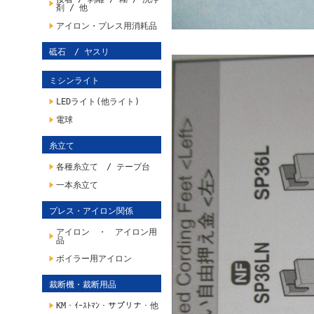
剤 / 他
アイロン・プレス用消耗品
砥石 / ヤスリ
ミシンライト
LEDライト(他ライト)
電球
糸立て
各種糸立て / テープ台
一本糸立て
プレス・アイロン関係
アイロン ・ アイロン用
品
ボイラー用アイロン
裁断機・裁断用品
KM・ｲｰｽﾄﾏﾝ・サプリナ・他