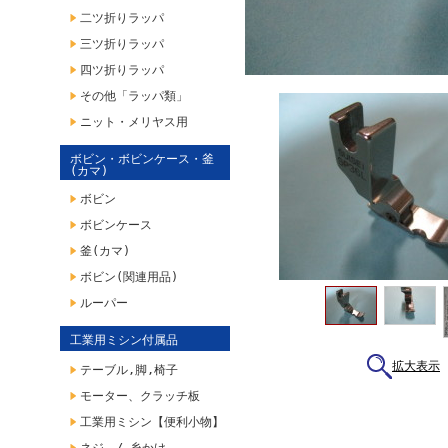
二ツ折りラッパ
三ツ折りラッパ
四ツ折りラッパ
その他「ラッパ類」
ニット・メリヤス用
ボビン・ボビンケース・釜
(カマ)
ボビン
ボビンケース
釜(カマ)
ボビン(関連用品)
ルーパー
工業用ミシン付属品
拡大表示
テーブル,脚,椅子
モーター、クラッチ板
工業用ミシン【便利小物】