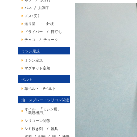
ネジ / 糸かけ
バネ / 糸調子
メス(刃)
送り歯 ・ 針板
ドライバー / 目打ち
チャコ / チョーク
ミシン定規
ミシン定規
マグネット定規
ベルト
革ベルト・Vベルト
油・スプレー・シリコン関連
オイル 「ミシン用」
「裁断機用」
シリコーン関係
シミ抜き剤 / 器具
接着 / 剥離 / 糊 / 洗浄