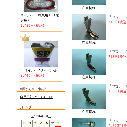
在庫切れ
革ベルト (職業用) (家
「中古」 ス
庭用)
713円(税込
1,480円(税込) ～
在庫切れ
「中古」 
713円(税
SFオイル 2リットル缶
2,440円(税込)
在庫切れ
「中古」 
店長からのご挨拶
750円(税込
店長日記はこちら >>
カレンダー
在庫切れ
＜
2026年8月
＞
「中古」 
日
月
火
水
木
金
土
2,190円(