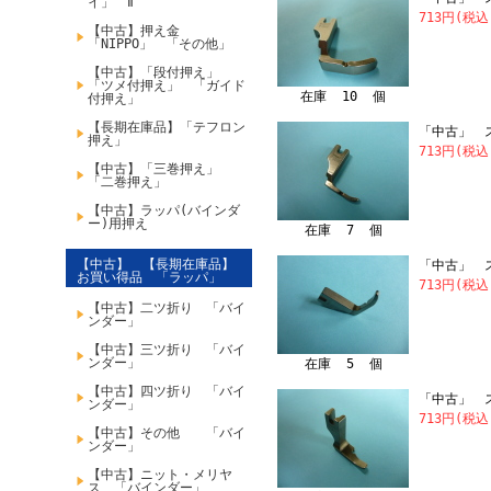
イ」 Ⅱ
713円(税込
【中古】押え金
「NIPPO」 「その他」
【中古】「段付押え」
「ツメ付押え」 「ガイド
在庫 10 個
付押え」
【長期在庫品】「テフロン
「中古」 
押え」
713円(税込
【中古】「三巻押え」
「二巻押え」
【中古】ラッパ(バインダ
ー)用押え
在庫 7 個
【中古】 【長期在庫品】
「中古」 
お買い得品 「ラッパ」
713円(税込
【中古】二ツ折り 「バイ
ンダー」
【中古】三ツ折り 「バイ
ンダー」
在庫 5 個
【中古】四ツ折り 「バイ
「中古」 
ンダー」
713円(税込
【中古】その他 「バイ
ンダー」
【中古】ニット・メリヤ
ス 「バインダー」