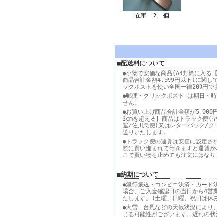
在庫 2 個
■配送料について
●小物で安価な商品(A4封筒に入る【
商品合計金額4,999円以下)に関し
ックポストを使い全国一律200円で
●郵便・クリックポスト は期日・
せん。
●お買い上げ商品合計金額が5,000
2cmを超える】商品はトラック便(
運/佐川急便)又はレターパック/ク
送りいたします。
●トラック便の運賃は安価に設定さ
際に買い進まれて行きますと運賃が
こで買い物を止めても注文にはなり
■納期について
●銀行振込・コンビニ決済・カード
場合、ご入金確認日の当日から4営
たします。(土曜、日曜、祝日は休
●大雪、台風などの天候状況により
じる可能性がございます。遅れの状