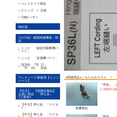
バンドナイフ用品
クリップ / 文鎮
刃物/ハサミ
検針器
(その他) 縫製関連機器・部
品
ニッピ 「細皮切裁断機パ
ーツ」
ニッピ 「皮漉機パーツ」
SEIKO 「TE 17」
「TF 18」 部品
★関連商品★こちらもおススメ ！
アンティーク家庭用【ミシン
パーツ】
「中古」 ス
1,600円(
【中古】 【長期在庫品】
お買い得品 「押え金」
(工業用)
【中古】押え金 「スイセ
イ」
在庫切れ
【中古】押え金 「スイセ
「中古」 