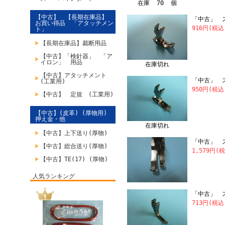
在庫 70 個
【中古】 【長期在庫品】
「中古」 ス
お買い得品 「アタッチメン
916円(税込
ト」
【長期在庫品】裁断用品
【中古】「検針器」 「ア
イロン」 用品
在庫切れ
【中古】アタッチメント
「中古」 ス
(工業用)
950円(税込
【中古】 定規 (工業用)
【中古】(皮革) (厚物用)
押え金・他
在庫切れ
【中古】上下送り(厚物)
「中古」 ス
【中古】総合送り(厚物)
1,579円(
【中古】TE(17) (厚物)
人気ランキング
「中古」 
713円(税込