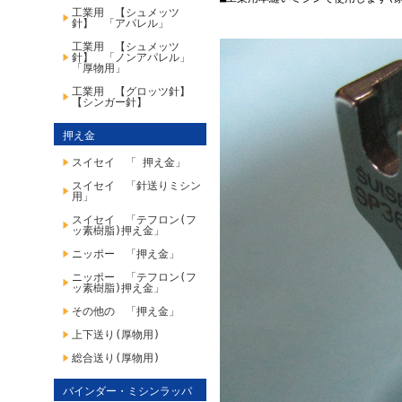
工業用 【シュメッツ
針】 「アパレル」
工業用 【シュメッツ
針】 「ノンアパレル」
「厚物用」
工業用 【グロッツ針】
【シンガー針】
押え金
スイセイ 「 押え金」
スイセイ 「針送りミシン
用」
スイセイ 「テフロン(フ
ッ素樹脂)押え金」
ニッポー 「押え金」
ニッポー 「テフロン(フ
ッ素樹脂)押え金」
その他の 「押え金」
上下送り(厚物用)
総合送り(厚物用)
バインダー・ミシンラッパ