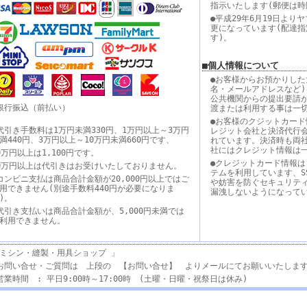
指示いたします(郵便は時
●平成29年6月19日よ
更になっています(配達
す)。
■個人情報について
●お客様からお預かりした
名・メールアドレスなど)
公共機関からの提出要請
銀行振込（前払い）
渡または利用する事は一
●お客様のクジットカード
代引き手数料は1万円未満330円、1万円以上～3万円
レジット会社と決済代行
満440円、3万円以上～10万円未満660円です、
れています。決済時も両
社にはクレジット情報は
0万円以上は1,100円です。
●クレジットカード情報は
0万円以上は代引きはお受けいたしておりません。
テムを利用しています、S
コンビニ支払は商品合計金額が20,000円以上ではご
や妨害を防ぐセキュリテ
用できません(別途手数料440円が必要になりま
漏洩しないようになって
す)。
代引き支払いは商品合計金額が、5,000円未満では
利用できません。
ミシン・縫製・用具ショップ 」
お問い合せ・ご質問は 上段の 【お問い合せ】 よりメールにてお願いいたしま
営業時間 : 平日9:00時～17:00時 (土曜・日曜・祝祭日は休み)