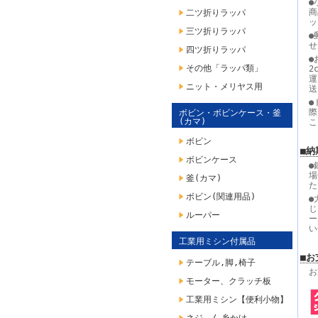
●
商
二ツ折りラッパ
ッ
三ツ折りラッパ
●
せ
四ツ折りラッパ
●
その他「ラッパ類」
2
運
ニット・メリヤス用
送
●
際
ボビン・ボビンケース・釜
(カマ)
こ
ボビン
■納
ボビンケース
●
場
釜(カマ)
た
ボビン(関連用品)
●
じ
ルーパー
ー
い
工業用ミシン付属品
■お
テーブル,脚,椅子
お
モーター、クラッチ板
工業用ミシン【便利小物】