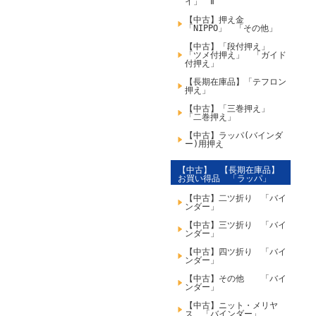
イ」 Ⅱ
【中古】押え金
「NIPPO」 「その他」
【中古】「段付押え」
「ツメ付押え」 「ガイド
付押え」
【長期在庫品】「テフロン
押え」
【中古】「三巻押え」
「二巻押え」
【中古】ラッパ(バインダ
ー)用押え
【中古】 【長期在庫品】
お買い得品 「ラッパ」
【中古】二ツ折り 「バイ
ンダー」
【中古】三ツ折り 「バイ
ンダー」
【中古】四ツ折り 「バイ
ンダー」
【中古】その他 「バイ
ンダー」
【中古】ニット・メリヤ
ス 「バインダー」