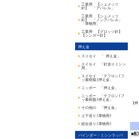
工業用 【シュメッツ
針】 「アパレル」
工業用 【シュメッツ
針】 「ノンアパレル」
「厚物用」
工業用 【グロッツ針】
【シンガー針】
押え金
スイセイ 「 押え金」
スイセイ 「針送りミシン
用」
スイセイ 「テフロン(フ
ッ素樹脂)押え金」
ニッポー 「押え金」
ニッポー 「テフロン(フ
ッ素樹脂)押え金」
1件
その他の 「押え金」
上下送り(厚物用)
総合送り(厚物用)
■配
バインダー・ミシンラッパ