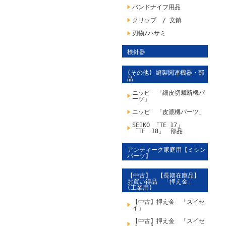
バンドナイフ用品
クリップ / 文鎮
刃物/ハサミ
検針器
(その他) 縫製関連機器・部
品
ニッピ 「細皮切裁断機パ
ーツ」
ニッピ 「皮漉機パーツ」
SEIKO 「TE 17」
「TF 18」 部品
アンティーク家庭用【ミシン
パーツ】
【中古】 【長期在庫品】
お買い得品 「押え金」
(工業用)
【中古】押え金 「スイセ
イ」
【中古】押え金 「スイセ