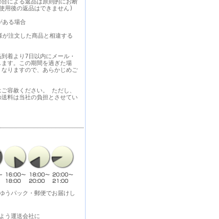
都合による返品は原則的にお断
使用後の返品はできません)
がある場合
様が注文した商品と相違する
品到着より7日以内にメール・
します。この期間を過ぎた場
くなりますので、あらかじめご
はご容赦ください。 ただし、
の送料は当社の負担とさせてい
・ゆうパック・郵便でお届けし
よう運送会社に