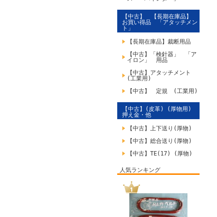
【中古】 【長期在庫品】
お買い得品 「アタッチメン
ト」
【長期在庫品】裁断用品
【中古】「検針器」 「ア
イロン」 用品
【中古】アタッチメント
(工業用)
【中古】 定規 (工業用)
【中古】(皮革) (厚物用)
押え金・他
【中古】上下送り(厚物)
【中古】総合送り(厚物)
【中古】TE(17) (厚物)
人気ランキング