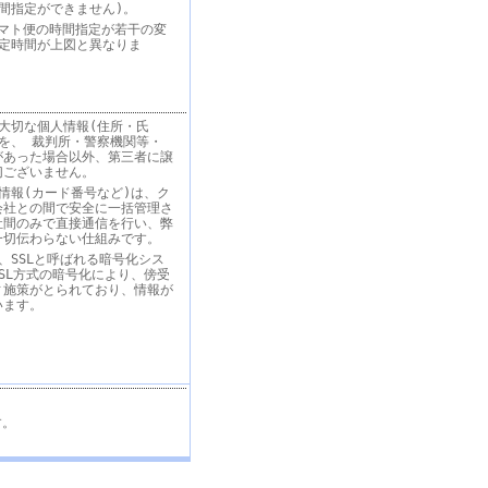
間指定ができません)。
りヤマト便の時間指定が若干の変
指定時間が上図と異なりま
大切な個人情報(住所・氏
を、 裁判所・警察機関等・
があった場合以外、第三者に譲
切ございません。
情報(カード番号など)は、ク
会社との間で安全に一括管理さ
社間のみで直接通信を行い、弊
一切伝わらない仕組みです。
、SSLと呼ばれる暗号化シス
SL方式の暗号化により、傍受
ィ施策がとられており、情報が
います。
す。