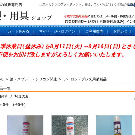
」の通販専門店
工業用ミシンのアタッチメント、押え、ラッパなどミシン部品の販売
カートをみる
｜
マイページへログイン
｜
ご利用案内
｜
お問い合せ
夏季休業日(盆休み)を8月11日(火)～8月16日(日)と
不便をお掛け致しますがよろしくお願いいたします。
ME
>
油・スプレー・シリコン関連
> アイロン・プレス用消耗品
品一覧
明付き
/ 写真のみ
～8件 （全8件）