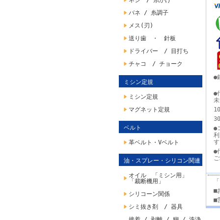
ネジ / 糸かけ
バネ / 糸調子
メス(刃)
送り歯 ・ 針板
ドライバー / 目打ち
チャコ / チョーク
●
ミシン定規
●
ミシン定規
未
マグネット定規
1
3
ベルト
●
利
革ベルト・Vベルト
●
ご
油・スプレー・シリコン関連
オイル 「ミシン用」
「裁断機用」
「
■
シリコーン関係
■
シミ抜き剤 / 器具
接着 / 剥離 / 糊 / 洗浄