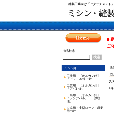
縫製工場向け「アタッチメント
●
ご
商品検索
HO
ミシン針
商
工業用 【オルガン針】
「DB」 本縫い針
説
工業用 【オルガン針】
1件
「アパレル」
工業用 【オルガン針】
「ノンアパル」 「厚物
他」
家庭用・小型ロック・職業
用の針