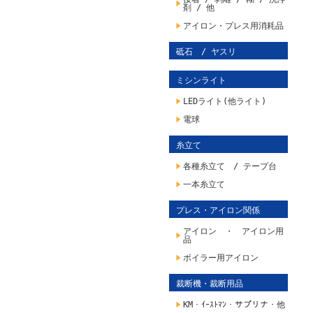
剤 / 他
アイロン・プレス用消耗品
砥石 / ヤスリ
ミシンライト
LEDライト(他ライト)
電球
糸立て
各種糸立て / テープ台
一本糸立て
プレス・アイロン関係
アイロン ・ アイロン用
品
ボイラー用アイロン
裁断機・裁断用品
KM・ｲｰｽﾄﾏﾝ・サプリナ・他