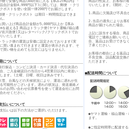
小物で安価な商品(A4封筒に入る【厚み2cm以内】・
商品の性質上、お客様の
品合計金額4,999円以下)に関しては、郵便 ・クリ
りいたします。(開封、ご
クポストを使い全国一律200円でお届けします。
1.商品に欠陥及び不具合
郵便・クリックポスト は期日・時間指定はできま
ん。
2.当店の過失によりお客
お買い上げ商品合計金額が5,000円以上か【厚み
商品が届けられた場合。
cmを超える】商品はトラック便(ヤマト運輸/福山通
/佐川急便)又はレターパック/クリックポストでお
上記に該当する場合、商
りいたします。
電話でご連絡お願いいた
合、返品はお受けできな
トラック便の運賃は安価に設定されております(実
了承ください。
に買い進まれて行きますと運賃が表示されます、そ
で買い物を止めても注文にはなりません)。
お客様の都合による返品
不良交換、誤品配送交換
期について
ただきます。
銀行振込・コンビニ決済・カード決済・代引決済の
合、ご入金確認日の当日から4営業日以内に発送い
■配送時間について
します。(土曜、日曜、祝日は休みです)。
大雪、台風などの天候状況により、運送に遅れが生
る可能性がございます。遅れの状況は、発送連絡メ
ルのお問い合わせ伝票番号を使って運送会社にお問
合わせください。
支払いについて
支払いは以下の方法がご選択いただけます。
●ヤマト運輸・福山運輸
ます。
●ご指定時間帯に配達する