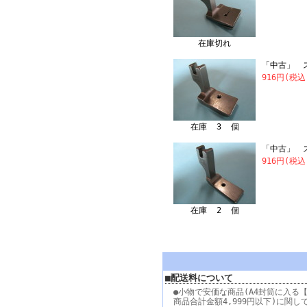
在庫切れ
「中古」 ス
916円(税込
在庫 3 個
「中古」 ス
916円(税込
在庫 2 個
■配送料について
●小物で安価な商品(A4封筒に入る【
商品合計金額4,999円以下)に関し