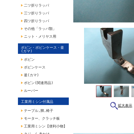
二ツ折りラッパ
三ツ折りラッパ
四ツ折りラッパ
その他「ラッパ類」
ニット・メリヤス用
ボビン・ボビンケース・釜
(カマ)
ボビン
ボビンケース
釜(カマ)
ボビン(関連用品)
ルーパー
工業用ミシン付属品
拡大表示
テーブル,脚,椅子
モーター、クラッチ板
工業用ミシン【便利小物】