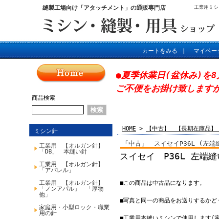
縫製工場向け「アタッチメント」の通販専門店
工業用ミシ
カートをみる
｜
マイペー
●夏季休業日(盆休み)を8
ご不便をお掛け致します
商品検索
HOME
>
【中古】 【長期在庫品】
ミシン針
「中古」 スイセイP36L (左端
工業用 【オルガン針】
「DB」 本縫い針
スイセイ P36L 左端
工業用 【オルガン針】
「アパレル」
工業用 【オルガン針】
■この商品は中古品になります。
「ノンアパル」 「厚物
他」
■写真と同一の商品をお送りするかど
家庭用・小型ロック・職業
用の針
■工業用本縫いミシンで使用します(