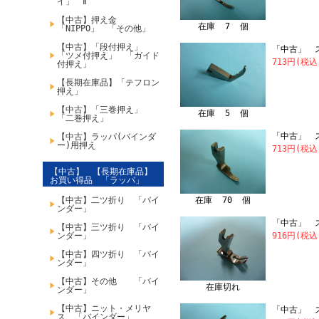
イ」 Ⅱ
【中古】押え金
在庫 7 個
「NIPPO」 「その他」
【中古】「段付押え」
「中古」 
「ツメ付押え」 「ガイド
713円(税込
付押え」
【長期在庫品】「テフロン
押え」
【中古】「三巻押え」
在庫 5 個
「二巻押え」
「中古」 
【中古】ラッパ(バインダ
ー)用押え
713円(税込
【中古】 【長期在庫品】
お買い得品 「ラッパ」
【中古】二ツ折り 「バイ
在庫 70 個
ンダー」
「中古」 ス
【中古】三ツ折り 「バイ
ンダー」
916円(税込
【中古】四ツ折り 「バイ
ンダー」
【中古】その他 「バイ
在庫切れ
ンダー」
【中古】ニット・メリヤ
「中古」 ス
ス 「バインダー」