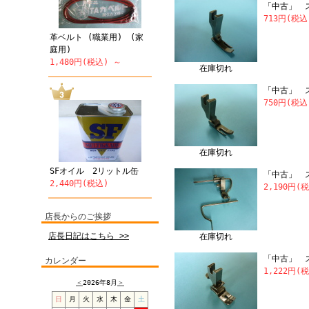
「中古」 
713円(税
革ベルト (職業用) (家
庭用)
1,480円(税込) ～
在庫切れ
「中古」 
750円(税込
在庫切れ
SFオイル 2リットル缶
「中古」 
2,440円(税込)
2,190円(
店長からのご挨拶
店長日記はこちら >>
在庫切れ
「中古」 ス
カレンダー
1,222円(
＜
2026年8月
＞
日
月
火
水
木
金
土