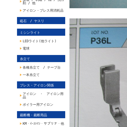
剤 / 他
アイロン・プレス用消耗品
砥石 / ヤスリ
ミシンライト
LEDライト(他ライト)
電球
糸立て
各種糸立て / テープ台
一本糸立て
プレス・アイロン関係
アイロン ・ アイロン用
品
ボイラー用アイロン
裁断機・裁断用品
KM・ｲｰｽﾄﾏﾝ・サプリナ・他