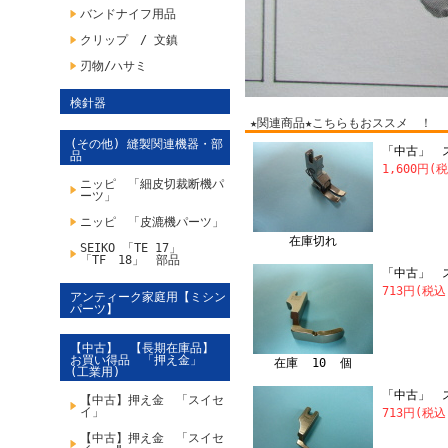
バンドナイフ用品
クリップ / 文鎮
刃物/ハサミ
検針器
★関連商品★こちらもおススメ ！
(その他) 縫製関連機器・部
「中古」 ス
品
1,600円(
ニッピ 「細皮切裁断機パ
ーツ」
ニッピ 「皮漉機パーツ」
在庫切れ
SEIKO 「TE 17」
「TF 18」 部品
「中古」 
713円(税込
アンティーク家庭用【ミシン
パーツ】
【中古】 【長期在庫品】
お買い得品 「押え金」
在庫 10 個
(工業用)
「中古」 
【中古】押え金 「スイセ
イ」
713円(税込
【中古】押え金 「スイセ