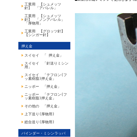
工業用 【シュメッツ
針】 「アパレル」
工業用 【シュメッツ
針】 「ノンアパレル」
「厚物用」
工業用 【グロッツ針】
【シンガー針】
押え金
スイセイ 「 押え金」
スイセイ 「針送りミシン
用」
スイセイ 「テフロン(フ
ッ素樹脂)押え金」
ニッポー 「押え金」
ニッポー 「テフロン(フ
ッ素樹脂)押え金」
その他の 「押え金」
上下送り(厚物用)
総合送り(厚物用)
バインダー・ミシンラッパ