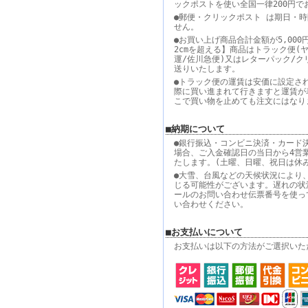
ックポストを使い全国一律200円で
●郵便・クリックポスト は期日・
せん。
●お買い上げ商品合計金額が5,000
2cmを超える】商品はトラック便(
運/佐川急便)又はレターパック/ク
送りいたします。
●トラック便の運賃は安価に設定さ
際に買い進まれて行きますと運賃が
こで買い物を止めても注文にはなり
■納期について
●銀行振込・コンビニ決済・カード
場合、ご入金確認日の当日から4営
たします。(土曜、日曜、祝日は休
●大雪、台風などの天候状況により
じる可能性がございます。遅れの状
ールのお問い合わせ伝票番号を使っ
い合わせください。
■お支払いについて
お支払いは以下の方法がご選択いた