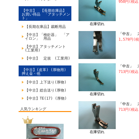
950円(税込
【中古】 【長期在庫品】
お買い得品 「アタッチメン
ト」
在庫切れ
【長期在庫品】裁断用品
「中古」 ス
【中古】「検針器」 「ア
イロン」 用品
1,579円(
【中古】アタッチメント
(工業用)
【中古】 定規 (工業用)
「中古」 
【中古】(皮革) (厚物用)
713円(税込
押え金・他
【中古】上下送り(厚物)
【中古】総合送り(厚物)
在庫切れ
【中古】TE(17) (厚物)
「中古」 ス
人気ランキング
713円(税込
在庫切れ