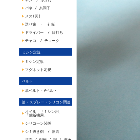
ネジ / 糸かけ
バネ / 糸調子
メス(刃)
送り歯 ・ 針板
ドライバー / 目打ち
チャコ / チョーク
ミシン定規
ミシン定規
マグネット定規
ベルト
革ベルト・Vベルト
油・スプレー・シリコン関連
オイル 「ミシン用」
「裁断機用」
シリコーン関係
シミ抜き剤 / 器具
接着 / 剥離 / 糊 / 洗浄