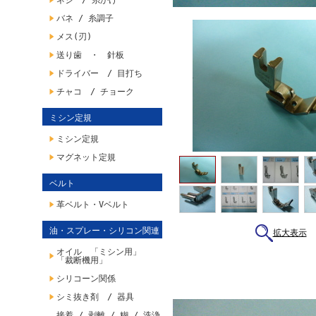
ネジ / 糸かけ
バネ / 糸調子
メス(刃)
送り歯 ・ 針板
ドライバー / 目打ち
チャコ / チョーク
ミシン定規
ミシン定規
マグネット定規
ベルト
革ベルト・Vベルト
油・スプレー・シリコン関連
拡大表示
オイル 「ミシン用」
「裁断機用」
シリコーン関係
シミ抜き剤 / 器具
接着 / 剥離 / 糊 / 洗浄