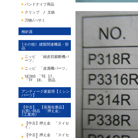
バンドナイフ用品
クリップ / 文鎮
刃物/ハサミ
検針器
(その他) 縫製関連機器・部
品
ニッピ 「細皮切裁断機パ
ーツ」
ニッピ 「皮漉機パーツ」
SEIKO 「TE 17」
「TF 18」 部品
アンティーク家庭用【ミシン
パーツ】
【中古】 【長期在庫品】
お買い得品 「押え金」
(工業用)
【中古】押え金 「スイセ
イ」
【中古】押え金 「スイセ