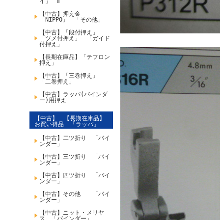
イ」 Ⅱ
【中古】押え金
「NIPPO」 「その他」
【中古】「段付押え」
「ツメ付押え」 「ガイド
付押え」
【長期在庫品】「テフロン
押え」
【中古】「三巻押え」
「二巻押え」
【中古】ラッパ(バインダ
ー)用押え
【中古】 【長期在庫品】
お買い得品 「ラッパ」
【中古】二ツ折り 「バイ
ンダー」
【中古】三ツ折り 「バイ
ンダー」
【中古】四ツ折り 「バイ
ンダー」
【中古】その他 「バイ
ンダー」
【中古】ニット・メリヤ
ス 「バインダー」