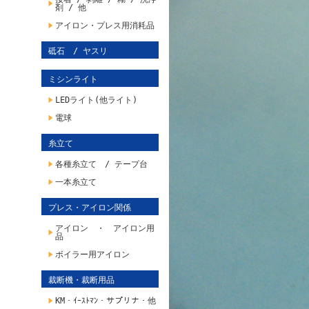
剤 / 他
アイロン・プレス用消耗品
砥石 / ヤスリ
ミシンライト
LEDライト(他ライト)
電球
糸立て
各種糸立て / テープ台
一本糸立て
プレス・アイロン関係
アイロン ・ アイロン用
品
ボイラー用アイロン
裁断機・裁断用品
KM・ｲｰｽﾄﾏﾝ・サプリナ・他