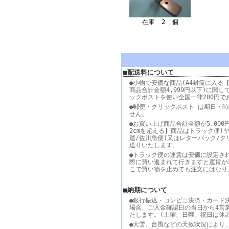
在庫 2 個
■配送料について
●小物で安価な商品(A4封筒に入る【
商品合計金額4,999円以下)に関し
ックポストを使い全国一律200円で
●郵便・クリックポスト は期日・
せん。
●お買い上げ商品合計金額が5,000
2cmを超える】商品はトラック便(
運/佐川急便)又はレターパック/ク
送りいたします。
●トラック便の運賃は安価に設定さ
際に買い進まれて行きますと運賃が
こで買い物を止めても注文にはなり
■納期について
●銀行振込・コンビニ決済・カード
場合、ご入金確認日の当日から4営
たします。(土曜、日曜、祝日は休
●大雪、台風などの天候状況により