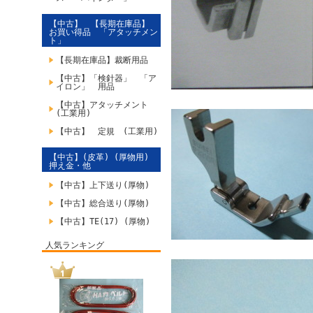
【中古】 【長期在庫品】
お買い得品 「アタッチメン
ト」
【長期在庫品】裁断用品
【中古】「検針器」 「ア
イロン」 用品
【中古】アタッチメント
(工業用)
【中古】 定規 (工業用)
【中古】(皮革) (厚物用)
押え金・他
【中古】上下送り(厚物)
【中古】総合送り(厚物)
【中古】TE(17) (厚物)
人気ランキング