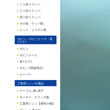
二ツ折りラッパ
三ツ折りラッパ
四ツ折りラッパ
その他「ラッパ類」
ニット・メリヤス用
ボビン・ボビンケース・釜
(カマ)
ボビン
ボビンケース
釜(カマ)
ボビン(関連用品)
ルーパー
工業用ミシン付属品
テーブル,脚,椅子
モーター、クラッチ板
工業用ミシン【便利小物】