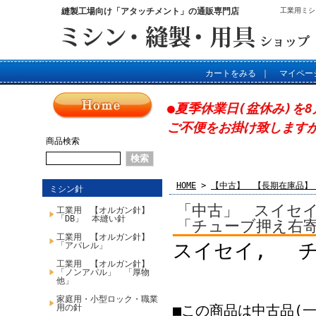
縫製工場向け「アタッチメント」の通販専門店
工業用ミシ
カートをみる
｜
マイペー
●夏季休業日(盆休み)を8
ご不便をお掛け致します
商品検索
HOME
>
【中古】 【長期在庫品】
ミシン針
「中古」 スイセイ P3
工業用 【オルガン針】
「DB」 本縫い針
「チューブ押え右
工業用 【オルガン針】
スイセイ, チ
「アパレル」
工業用 【オルガン針】
「ノンアパル」 「厚物
他」
家庭用・小型ロック・職業
■この商品は中古品(
用の針