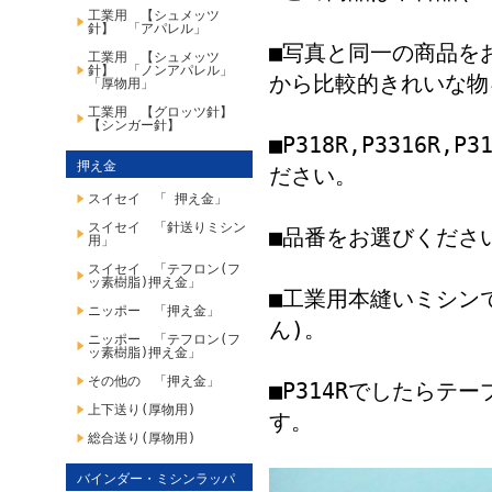
工業用 【シュメッツ
針】 「アパレル」
■写真と同一の商品を
工業用 【シュメッツ
針】 「ノンアパレル」
から比較的きれいな物
「厚物用」
工業用 【グロッツ針】
【シンガー針】
■P318R,P3316R,
押え金
ださい。
スイセイ 「 押え金」
スイセイ 「針送りミシン
■品番をお選びくださ
用」
スイセイ 「テフロン(フ
ッ素樹脂)押え金」
■工業用本縫いミシン
ニッポー 「押え金」
ん)。
ニッポー 「テフロン(フ
ッ素樹脂)押え金」
その他の 「押え金」
■P314Rでしたらテー
上下送り(厚物用)
す。
総合送り(厚物用)
バインダー・ミシンラッパ