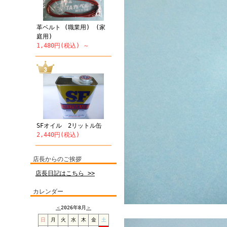
革ベルト (職業用) (家
庭用)
1,480円(税込) ～
SFオイル 2リットル缶
2,440円(税込)
店長からのご挨拶
店長日記はこちら >>
カレンダー
＜
2026年8月
＞
日
月
火
水
木
金
土