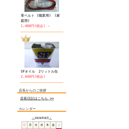
革ベルト (職業用) (家
庭用)
1,480円(税込) ～
SFオイル 2リットル缶
2,440円(税込)
店長からのご挨拶
店長日記はこちら >>
カレンダー
＜
2026年8月
＞
日
月
火
水
木
金
土