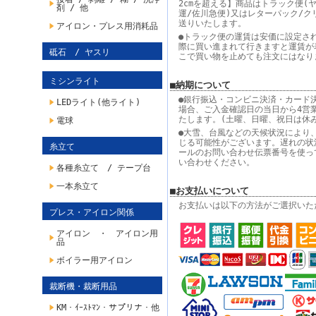
2cmを超える】商品はトラック便(
剤 / 他
運/佐川急便)又はレターパック/ク
送りいたします。
アイロン・プレス用消耗品
●トラック便の運賃は安価に設定さ
際に買い進まれて行きますと運賃が
砥石 / ヤスリ
こで買い物を止めても注文にはなり
ミシンライト
■納期について
●銀行振込・コンビニ決済・カード
LEDライト(他ライト)
場合、ご入金確認日の当日から4営
たします。(土曜、日曜、祝日は休
電球
●大雪、台風などの天候状況により
じる可能性がございます。遅れの状
糸立て
ールのお問い合わせ伝票番号を使っ
い合わせください。
各種糸立て / テープ台
一本糸立て
■お支払いについて
お支払いは以下の方法がご選択いた
プレス・アイロン関係
アイロン ・ アイロン用
品
ボイラー用アイロン
裁断機・裁断用品
KM・ｲｰｽﾄﾏﾝ・サプリナ・他