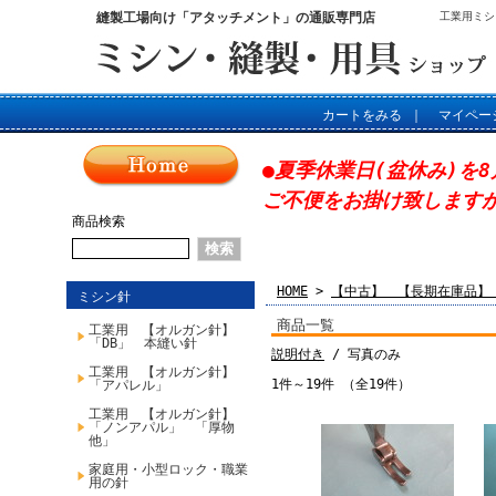
縫製工場向け「アタッチメント」の通販専門店
工業用ミシ
カートをみる
｜
マイペー
●夏季休業日(盆休み)を8
ご不便をお掛け致します
商品検索
HOME
>
【中古】 【長期在庫品】
ミシン針
商品一覧
工業用 【オルガン針】
「DB」 本縫い針
説明付き
/ 写真のみ
工業用 【オルガン針】
1件～19件 （全19件）
「アパレル」
工業用 【オルガン針】
「ノンアパル」 「厚物
他」
家庭用・小型ロック・職業
用の針