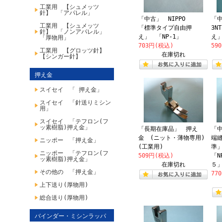
工業用 【シュメッツ
針】 「アパレル」
「中古」 NIPPO
「中
工業用 【シュメッツ
「標準タイプ自由押
3N
針】 「ノンアパレル」
え」 「NP-1」
え
「厚物用」
703円(税込)
59
工業用 【グロッツ針】
在庫切れ
【シンガー針】
押え金
スイセイ 「 押え金」
スイセイ 「針送りミシン
用」
スイセイ 「テフロン(フ
ッ素樹脂)押え金」
「長期在庫品」 押え
「中
金 (ニット・薄物専用)
端
ニッポー 「押え金」
(工業用)
準」
ニッポー 「テフロン(フ
509円(税込)
「N
ッ素樹脂)押え金」
在庫切れ
５
その他の 「押え金」
77
上下送り(厚物用)
総合送り(厚物用)
バインダー・ミシンラッパ