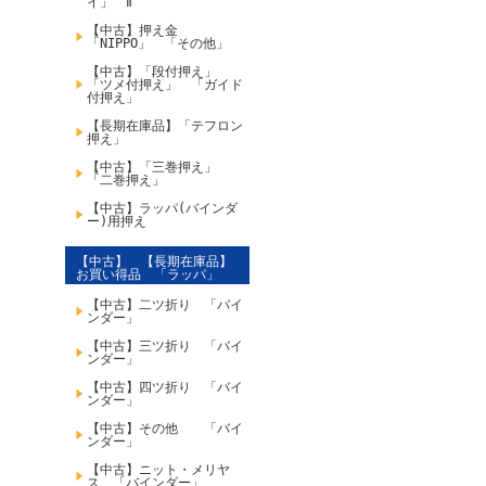
イ」 Ⅱ
【中古】押え金
「NIPPO」 「その他」
【中古】「段付押え」
「ツメ付押え」 「ガイド
付押え」
【長期在庫品】「テフロン
押え」
【中古】「三巻押え」
「二巻押え」
【中古】ラッパ(バインダ
ー)用押え
【中古】 【長期在庫品】
お買い得品 「ラッパ」
【中古】二ツ折り 「バイ
ンダー」
【中古】三ツ折り 「バイ
ンダー」
【中古】四ツ折り 「バイ
ンダー」
【中古】その他 「バイ
ンダー」
【中古】ニット・メリヤ
ス 「バインダー」