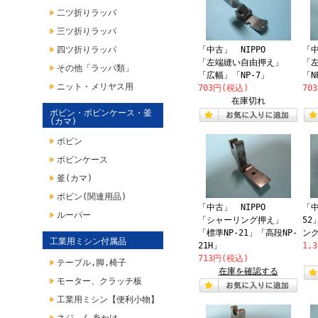
二ツ折りラッパ
三ツ折りラッパ
四ツ折りラッパ
「中古」 NIPPO
「
「左端縫い自由押え」
「
その他「ラッパ類」
「広幅」「NP-7」
「N
ニット・メリヤス用
703円(税込)
70
在庫切れ
ボビン・ボビンケース・釜
(カマ)
ボビン
ボビンケース
釜(カマ)
ボビン(関連用品)
「中古」 NIPPO
「中
ルーパー
「シャーリング押え」
52
「標準NP-21」「高段NP-
ン
工業用ミシン付属品
21H」
1,
713円(税込)
テーブル,脚,椅子
在庫を確認する
モーター、クラッチ板
工業用ミシン【便利小物】