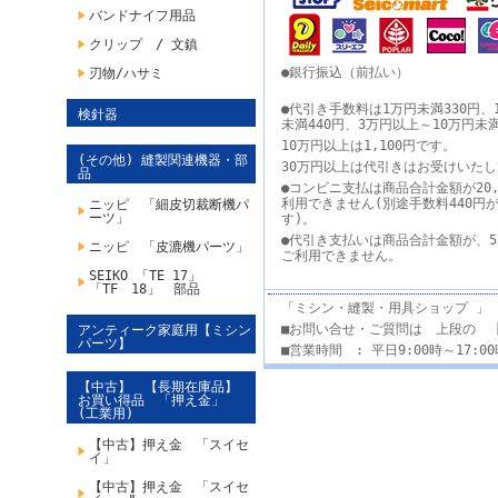
バンドナイフ用品
クリップ / 文鎮
●銀行振込（前払い）
刃物/ハサミ
●代引き手数料は1万円未満330円、
検針器
未満440円、3万円以上～10万円未
10万円以上は1,100円です。
(その他) 縫製関連機器・部
30万円以上は代引きはお受けいた
品
●コンビニ支払は商品合計金額が20,
利用できません(別途手数料440円
ニッピ 「細皮切裁断機パ
ーツ」
す)。
●代引き支払いは商品合計金額が、5
ニッピ 「皮漉機パーツ」
ご利用できません。
SEIKO 「TE 17」
「TF 18」 部品
「ミシン・縫製・用具ショップ 」
■お問い合せ・ご質問は 上段の 
アンティーク家庭用【ミシン
パーツ】
■営業時間 : 平日9:00時～17:
【中古】 【長期在庫品】
お買い得品 「押え金」
(工業用)
【中古】押え金 「スイセ
イ」
【中古】押え金 「スイセ