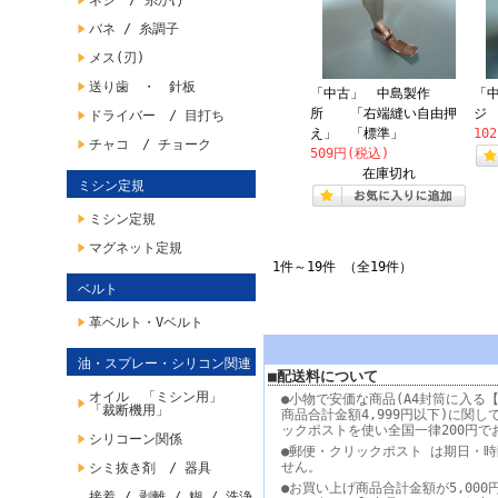
ネジ / 糸かけ
バネ / 糸調子
メス(刃)
送り歯 ・ 針板
「中古」 中島製作
「
所 「右端縫い自由押
ジ
ドライバー / 目打ち
え」 「標準」
10
チャコ / チョーク
509円(税込)
在庫切れ
ミシン定規
ミシン定規
マグネット定規
1件～19件 （全19件）
ベルト
革ベルト・Vベルト
油・スプレー・シリコン関連
■配送料について
オイル 「ミシン用」
●小物で安価な商品(A4封筒に入る【
「裁断機用」
商品合計金額4,999円以下)に関し
ックポストを使い全国一律200円で
シリコーン関係
●郵便・クリックポスト は期日・
せん。
シミ抜き剤 / 器具
●お買い上げ商品合計金額が5,000
接着 / 剥離 / 糊 / 洗浄