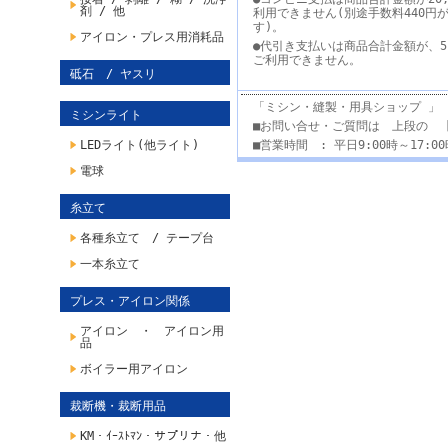
剤 / 他
利用できません(別途手数料440円
す)。
アイロン・プレス用消耗品
●代引き支払いは商品合計金額が、5
ご利用できません。
砥石 / ヤスリ
「ミシン・縫製・用具ショップ 」
ミシンライト
■お問い合せ・ご質問は 上段の 
LEDライト(他ライト)
■営業時間 : 平日9:00時～17:
電球
糸立て
各種糸立て / テープ台
一本糸立て
プレス・アイロン関係
アイロン ・ アイロン用
品
ボイラー用アイロン
裁断機・裁断用品
KM・ｲｰｽﾄﾏﾝ・サプリナ・他