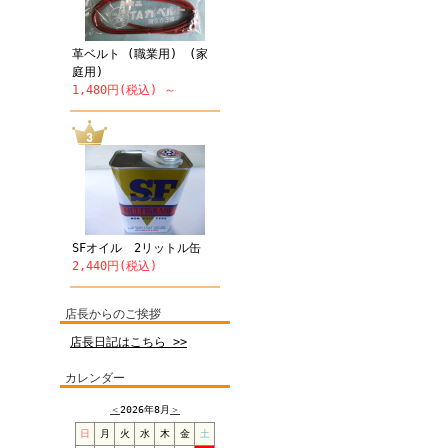
革ベルト (職業用) (家
庭用)
1,480円(税込) ～
SFオイル 2リットル缶
2,440円(税込)
店長からのご挨拶
店長日記はこちら >>
カレンダー
＜
2026年8月
＞
日
月
火
水
木
金
土