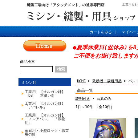
縫製工場向け「アタッチメント」の通販専門店
工業用ミシ
カートをみる
｜
マイペー
●夏季休業日(盆休み)を8
ご不便をお掛け致します
商品検索
HOME
>
裁断機・裁断用品
> バン
ミシン針
商品一覧
工業用 【オルガン針】
「DB」 本縫い針
説明付き
/ 写真のみ
工業用 【オルガン針】
1件～10件 （全10件）
「アパレル」
工業用 【オルガン針】
「ノンアパル」 「厚物
他」
家庭用・小型ロック・職業
用の針