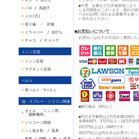
ネジ / 糸かけ
●大雪、台風などの天候状況により
バネ / 糸調子
じる可能性がございます。遅れの状
ールのお問い合わせ伝票番号を使っ
メス(刃)
い合わせください。
送り歯 ・ 針板
■お支払いについて
ドライバー / 目打ち
お支払いは以下の方法がご選択いた
チャコ / チョーク
ミシン定規
ミシン定規
マグネット定規
ベルト
革ベルト・Vベルト
油・スプレー・シリコン関連
●銀行振込（前払い）
オイル 「ミシン用」
「裁断機用」
●代引き手数料は1万円未満330円、
未満440円、3万円以上～10万円未
シリコーン関係
10万円以上は1,100円です。
シミ抜き剤 / 器具
30万円以上は代引きはお受けいた
接着 / 剥離 / 糊 / 洗浄
●コンビニ支払は商品合計金額が20,