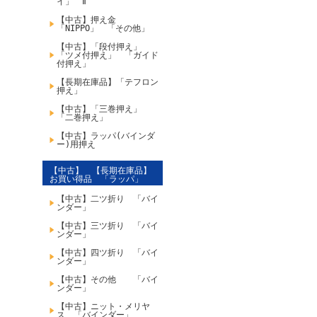
イ」 Ⅱ
【中古】押え金
「NIPPO」 「その他」
【中古】「段付押え」
「ツメ付押え」 「ガイド
付押え」
【長期在庫品】「テフロン
押え」
【中古】「三巻押え」
「二巻押え」
【中古】ラッパ(バインダ
ー)用押え
【中古】 【長期在庫品】
お買い得品 「ラッパ」
【中古】二ツ折り 「バイ
ンダー」
【中古】三ツ折り 「バイ
ンダー」
【中古】四ツ折り 「バイ
ンダー」
【中古】その他 「バイ
ンダー」
【中古】ニット・メリヤ
ス 「バインダー」