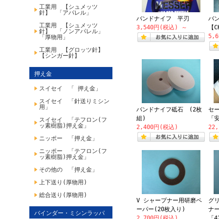
工業用 【シュメッツ
針】 「アパレル」
バンドナイフ 平刃
バ
工業用 【シュメッツ
3,540円(税込)
～
【C
針】 「ノンアパレル」
5,
「厚物用」
工業用 【グロッツ針】
【シンガー針】
押え金
スイセイ 「 押え金」
スイセイ 「針送りミシン
用」
バンドナイフ砥石 (2枚
セ
組)
「
スイセイ 「テフロン(フ
ッ素樹脂)押え金」
2,400円(税込)
22
ニッポー 「押え金」
ニッポー 「テフロン(フ
ッ素樹脂)押え金」
その他の 「押え金」
上下送り(厚物用)
総合送り(厚物用)
V シャープナー用研磨ペ
グ
ーパー(20枚入り)
ナ
バインダー・ミシンラッパ
2,700円(税込)
「4