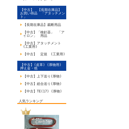
【中古】 【長期在庫品】
お買い得品 「アタッチメン
ト」
【長期在庫品】裁断用品
【中古】「検針器」 「ア
イロン」 用品
【中古】アタッチメント
(工業用)
【中古】 定規 (工業用)
【中古】(皮革) (厚物用)
押え金・他
【中古】上下送り(厚物)
【中古】総合送り(厚物)
【中古】TE(17) (厚物)
人気ランキング