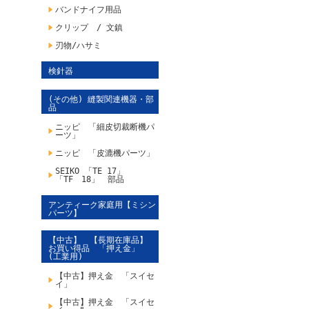
バンドナイフ用品
クリップ / 文鎮
刃物/ハサミ
検針器
(その他) 縫製関連機器・部
品
ニッピ 「細皮切裁断機パ
ーツ」
ニッピ 「皮漉機パーツ」
SEIKO 「TE 17」
「TF 18」 部品
アンティーク家庭用【ミシン
パーツ】
【中古】 【長期在庫品】
お買い得品 「押え金」
(工業用)
【中古】押え金 「スイセ
イ」
【中古】押え金 「スイセ