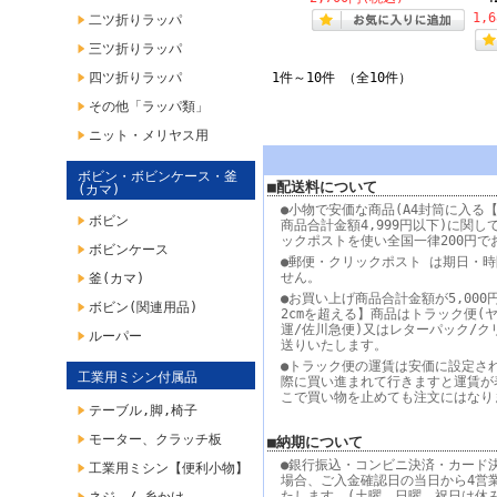
1,
二ツ折りラッパ
三ツ折りラッパ
四ツ折りラッパ
1件～10件 （全10件）
その他「ラッパ類」
ニット・メリヤス用
ボビン・ボビンケース・釜
■配送料について
(カマ)
●小物で安価な商品(A4封筒に入る【
ボビン
商品合計金額4,999円以下)に関し
ックポストを使い全国一律200円で
ボビンケース
●郵便・クリックポスト は期日・
せん。
釜(カマ)
●お買い上げ商品合計金額が5,000
ボビン(関連用品)
2cmを超える】商品はトラック便(
運/佐川急便)又はレターパック/ク
ルーパー
送りいたします。
●トラック便の運賃は安価に設定さ
工業用ミシン付属品
際に買い進まれて行きますと運賃が
こで買い物を止めても注文にはなり
テーブル,脚,椅子
モーター、クラッチ板
■納期について
●銀行振込・コンビニ決済・カード
工業用ミシン【便利小物】
場合、ご入金確認日の当日から4営
たします。(土曜、日曜、祝日は休