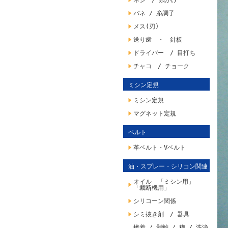
ネジ / 糸かけ
バネ / 糸調子
メス(刃)
送り歯 ・ 針板
ドライバー / 目打ち
チャコ / チョーク
ミシン定規
ミシン定規
マグネット定規
ベルト
革ベルト・Vベルト
油・スプレー・シリコン関連
オイル 「ミシン用」
「裁断機用」
シリコーン関係
シミ抜き剤 / 器具
接着 / 剥離 / 糊 / 洗浄