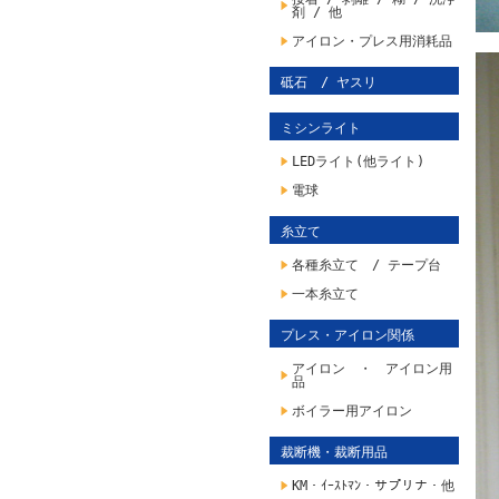
剤 / 他
アイロン・プレス用消耗品
砥石 / ヤスリ
ミシンライト
LEDライト(他ライト)
電球
糸立て
各種糸立て / テープ台
一本糸立て
プレス・アイロン関係
アイロン ・ アイロン用
品
ボイラー用アイロン
裁断機・裁断用品
KM・ｲｰｽﾄﾏﾝ・サプリナ・他