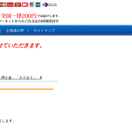
｜
お客様の声
｜
サイトマップ
させていただきます。
】押え金 「スイセイ」 Ⅱ
りします。