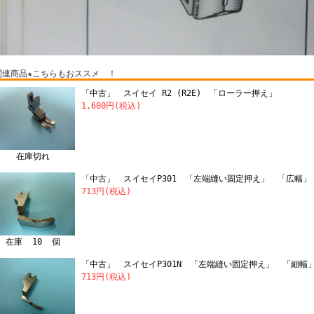
関連商品★こちらもおススメ ！
「中古」 スイセイ R2 (R2E) 「ローラー押え」
1,600円(税込)
在庫切れ
「中古」 スイセイP301 「左端縫い固定押え」 「広幅」
713円(税込)
在庫 10 個
「中古」 スイセイP301N 「左端縫い固定押え」 「細幅
713円(税込)