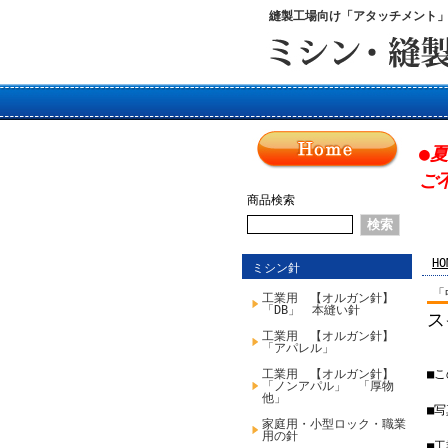
縫製工場向け「アタッチメント
●
ご
商品検索
HO
ミシン針
「
工業用 【オルガン針】
「DB」 本縫い針
ス
工業用 【オルガン針】
「アパレル」
工業用 【オルガン針】
■
「ノンアパル」 「厚物
他」
■
家庭用・小型ロック・職業
用の針
■