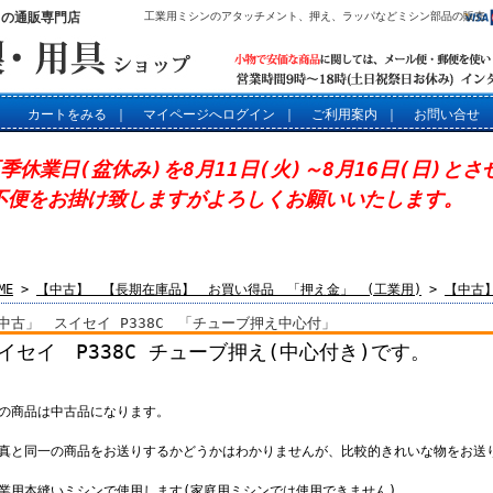
」の通販専門店
工業用ミシンのアタッチメント、押え、ラッパなどミシン部品の販売
カートをみる
｜
マイページへログイン
｜
ご利用案内
｜
お問い合せ
夏季休業日(盆休み)を8月11日(火)～8月16日(日)と
不便をお掛け致しますがよろしくお願いいたします。
ME
>
【中古】 【長期在庫品】 お買い得品 「押え金」 (工業用)
>
【中古
中古」 スイセイ P338C 「チューブ押え中心付」
イセイ P338C チューブ押え(中心付き)です。
この商品は中古品になります。
写真と同一の商品をお送りするかどうかはわかりませんが、比較的きれいな物をお送
工業用本縫いミシンで使用します(家庭用ミシンでは使用できません)。