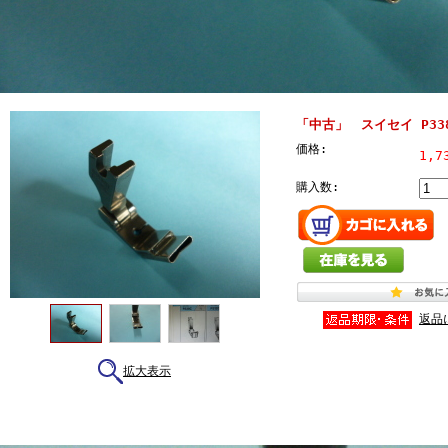
「中古」 スイセイ P3
価格:
1,7
購入数:
返品
拡大表示