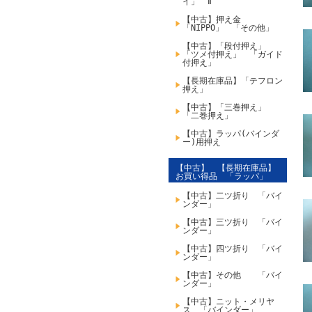
イ」 Ⅱ
【中古】押え金
「NIPPO」 「その他」
【中古】「段付押え」
「ツメ付押え」 「ガイド
付押え」
【長期在庫品】「テフロン
押え」
【中古】「三巻押え」
「二巻押え」
【中古】ラッパ(バインダ
ー)用押え
【中古】 【長期在庫品】
お買い得品 「ラッパ」
【中古】二ツ折り 「バイ
ンダー」
【中古】三ツ折り 「バイ
ンダー」
【中古】四ツ折り 「バイ
ンダー」
【中古】その他 「バイ
ンダー」
【中古】ニット・メリヤ
ス 「バインダー」