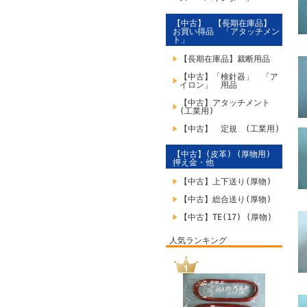
【中古】 【長期在庫品】
お買い得品 「アタッチメン
ト」
【長期在庫品】裁断用品
【中古】「検針器」 「ア
イロン」 用品
【中古】アタッチメント
(工業用)
【中古】 定規 (工業用)
【中古】(皮革) (厚物用)
押え金・他
【中古】上下送り(厚物)
【中古】総合送り(厚物)
【中古】TE(17) (厚物)
人気ランキング