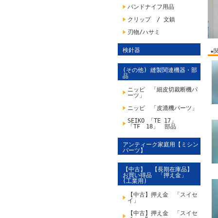
バンドナイフ用品
クリップ / 文鎮
刃物/ハサミ
検針器
★
(その他) 縫製関連機器・部
品
ニッピ 「細皮切裁断機パ
ーツ」
ニッピ 「皮漉機パーツ」
SEIKO 「TE 17」
「TF 18」 部品
アンティーク家庭用【ミシン
パーツ】
【中古】 【長期在庫品】
お買い得品 「押え金」
(工業用)
【中古】押え金 「スイセ
イ」
【中古】押え金 「スイセ