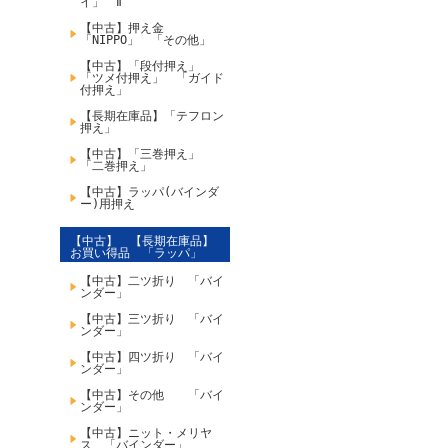
イ」 Ⅱ
【中古】押え金
「NIPPO」 「その他」
【中古】「段付押え」
「ツメ付押え」 「ガイド
付押え」
【長期在庫品】「テフロン
押え」
【中古】「三巻押え」
「二巻押え」
【中古】ラッパ(バインダ
ー)用押え
【中古】 【長期在庫品】
お買い得品 「ラッパ」
【中古】二ツ折り 「バイ
ンダー」
【中古】三ツ折り 「バイ
ンダー」
【中古】四ツ折り 「バイ
ンダー」
【中古】その他 「バイ
ンダー」
【中古】ニット・メリヤ
ス 「バインダー」