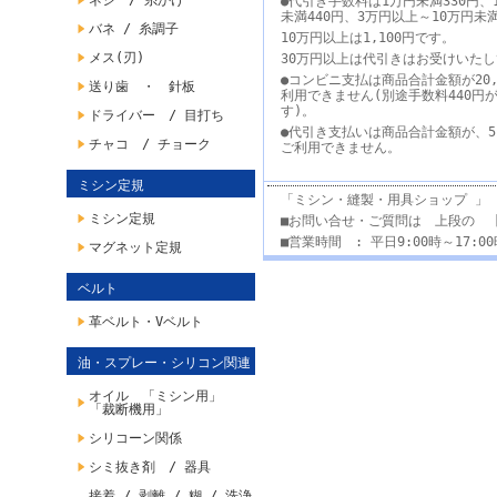
ネジ / 糸かけ
●代引き手数料は1万円未満330円、
未満440円、3万円以上～10万円未
バネ / 糸調子
10万円以上は1,100円です。
メス(刃)
30万円以上は代引きはお受けいた
●コンビニ支払は商品合計金額が20,
送り歯 ・ 針板
利用できません(別途手数料440円
す)。
ドライバー / 目打ち
●代引き支払いは商品合計金額が、5
チャコ / チョーク
ご利用できません。
ミシン定規
「ミシン・縫製・用具ショップ 」
ミシン定規
■お問い合せ・ご質問は 上段の 
■営業時間 : 平日9:00時～17:
マグネット定規
ベルト
革ベルト・Vベルト
油・スプレー・シリコン関連
オイル 「ミシン用」
「裁断機用」
シリコーン関係
シミ抜き剤 / 器具
接着 / 剥離 / 糊 / 洗浄