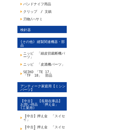
バンドナイフ用品
クリップ / 文鎮
刃物/ハサミ
検針器
(その他) 縫製関連機器・部
品
ニッピ 「細皮切裁断機パ
ーツ」
ニッピ 「皮漉機パーツ」
SEIKO 「TE 17」
「TF 18」 部品
アンティーク家庭用【ミシン
パーツ】
【中古】 【長期在庫品】
お買い得品 「押え金」
(工業用)
【中古】押え金 「スイセ
イ」
【中古】押え金 「スイセ