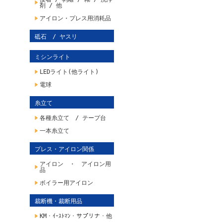
剤 / 他
アイロン・プレス用消耗品
砥石 / ヤスリ
ミシンライト
LEDライト(他ライト)
電球
糸立て
各種糸立て / テープ台
一本糸立て
プレス・アイロン関係
アイロン ・ アイロン用
品
ボイラー用アイロン
裁断機・裁断用品
KM・ｲｰｽﾄﾏﾝ・サプリナ・他