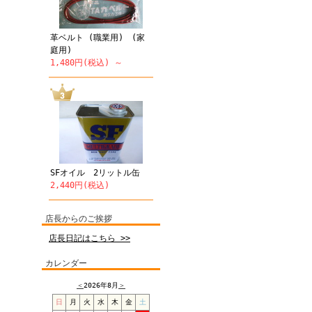
革ベルト (職業用) (家
庭用)
1,480円(税込) ～
SFオイル 2リットル缶
2,440円(税込)
店長からのご挨拶
店長日記はこちら >>
カレンダー
＜
2026年8月
＞
日
月
火
水
木
金
土