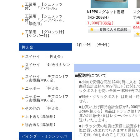
工業用 【シュメッツ
針】 「アパレル」
NIPPOマグネット定規
マ
工業用 【シュメッツ
(NG-200BH)
力
針】 「ノンアパレル」
1,900円(税込)
「厚物用」
90
工業用 【グロッツ針】
【シンガー針】
1件～4件 （全4件）
押え金
スイセイ 「 押え金」
スイセイ 「針送りミシン
用」
■配送料について
スイセイ 「テフロン(フ
ッ素樹脂)押え金」
●小物で安価な商品(A4封筒に入る【
商品合計金額4,999円以下)に関し
ニッポー 「押え金」
ックポストを使い全国一律200円で
ニッポー 「テフロン(フ
●郵便・クリックポスト は期日・
ッ素樹脂)押え金」
せん。
●お買い上げ商品合計金額が5,000
その他の 「押え金」
2cmを超える】商品はトラック便(
運/佐川急便)又はレターパック/ク
上下送り(厚物用)
送りいたします。
総合送り(厚物用)
●トラック便の運賃は安価に設定さ
際に買い進まれて行きますと運賃が
こで買い物を止めても注文にはなり
バインダー・ミシンラッパ