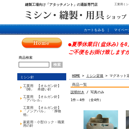
縫製工場向け「アタッチメント」の通販専門店
工業用ミシ
カートをみる
｜
マイペー
●夏季休業日(盆休み)を8
ご不便をお掛け致します
商品検索
HOME
>
ミシン定規
> マグネット
ミシン針
商品一覧
工業用 【オルガン針】
「DB」 本縫い針
説明付き
/ 写真のみ
工業用 【オルガン針】
1件～4件 （全4件）
「アパレル」
工業用 【オルガン針】
「ノンアパル」 「厚物
他」
家庭用・小型ロック・職業
用の針