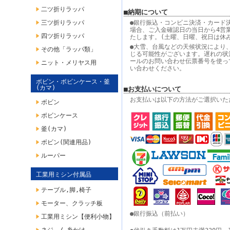
二ツ折りラッパ
■納期について
三ツ折りラッパ
●銀行振込・コンビニ決済・カード
場合、ご入金確認日の当日から4営
四ツ折りラッパ
たします。(土曜、日曜、祝日は休
●大雪、台風などの天候状況により
その他「ラッパ類」
じる可能性がございます。遅れの状
ールのお問い合わせ伝票番号を使っ
ニット・メリヤス用
い合わせください。
ボビン・ボビンケース・釜
(カマ)
■お支払いについて
お支払いは以下の方法がご選択いた
ボビン
ボビンケース
釜(カマ)
ボビン(関連用品)
ルーパー
工業用ミシン付属品
テーブル,脚,椅子
モーター、クラッチ板
●銀行振込（前払い）
工業用ミシン【便利小物】