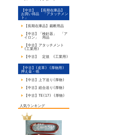
【中古】 【長期在庫品】
お買い得品 「アタッチメン
ト」
【長期在庫品】裁断用品
【中古】「検針器」 「ア
イロン」 用品
【中古】アタッチメント
(工業用)
【中古】 定規 (工業用)
【中古】(皮革) (厚物用)
押え金・他
【中古】上下送り(厚物)
【中古】総合送り(厚物)
【中古】TE(17) (厚物)
人気ランキング