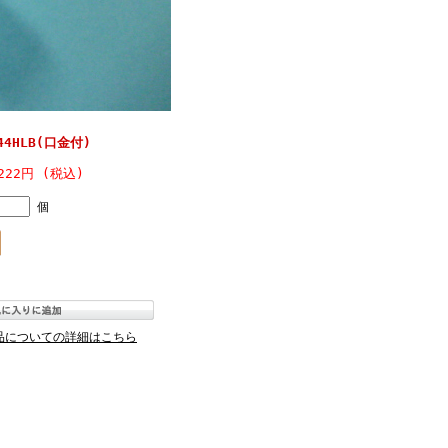
4HLB(口金付)
222円 (税込)
個
品についての詳細はこちら