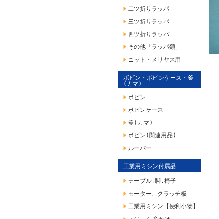
二ツ折りラッパ
三ツ折りラッパ
四ツ折りラッパ
その他「ラッパ類」
ニット・メリヤス用
ボビン・ボビンケース・釜
(カマ)
ボビン
ボビンケース
釜(カマ)
ボビン(関連用品)
ルーパー
工業用ミシン付属品
テーブル,脚,椅子
モーター、クラッチ板
工業用ミシン【便利小物】