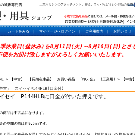
」の通販専門店
工業用ミシンのアタッチメント、押え、ラッパなどミシン部品の販売
カートをみる
｜
マイページへログイン
｜
ご利用案内
｜
お問い合せ
夏季休業日(盆休み)を8月11日(火)～8月16日(日)と
不便をお掛け致しますがよろしくお願いいたします。
ME
>
【中古】 【長期在庫品】 お買い得品 「押え金」 (工業用)
>
【中古
中古」 スイセイP144HLB(口金付)
イセイ P144HLBに口金が付いた押えです。
この商品は中古品になります。
金の空間の幅は約9.5mmです。
写真と同一の商品をお送りするかどうかはわかりませんが、比較的きれいな物をお送