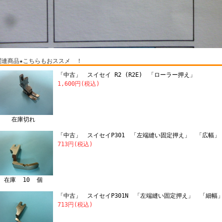
関連商品★こちらもおススメ ！
「中古」 スイセイ R2 (R2E) 「ローラー押え」
1,600円(税込)
在庫切れ
「中古」 スイセイP301 「左端縫い固定押え」 「広幅」
713円(税込)
在庫 10 個
「中古」 スイセイP301N 「左端縫い固定押え」 「細幅
713円(税込)