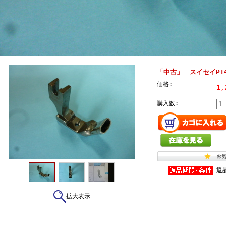
「中古」 スイセイP14
価格:
1,
購入数:
返
拡大表示