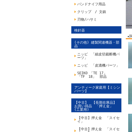
バンドナイフ用品
クリップ / 文鎮
刃物/ハサミ
検針器
★
(その他) 縫製関連機器・部
品
ニッピ 「細皮切裁断機パ
ーツ」
ニッピ 「皮漉機パーツ」
SEIKO 「TE 17」
「TF 18」 部品
アンティーク家庭用【ミシン
パーツ】
【中古】 【長期在庫品】
お買い得品 「押え金」
(工業用)
【中古】押え金 「スイセ
イ」
【中古】押え金 「スイセ