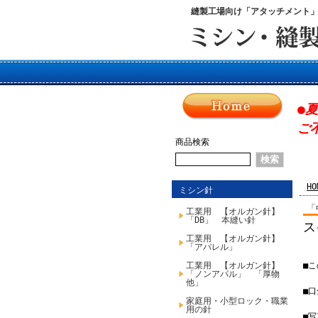
縫製工場向け「アタッチメント
●
ご
商品検索
HO
ミシン針
「
工業用 【オルガン針】
「DB」 本縫い針
ス
工業用 【オルガン針】
「アパレル」
工業用 【オルガン針】
■
「ノンアパル」 「厚物
他」
■口
家庭用・小型ロック・職業
用の針
■