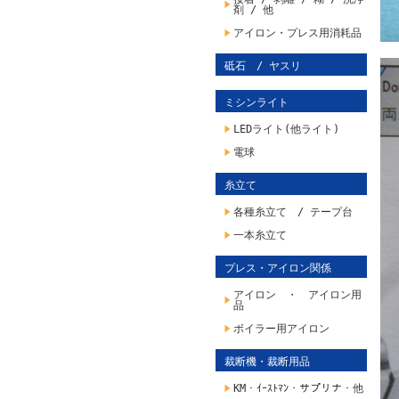
剤 / 他
アイロン・プレス用消耗品
砥石 / ヤスリ
ミシンライト
LEDライト(他ライト)
電球
糸立て
各種糸立て / テープ台
一本糸立て
プレス・アイロン関係
アイロン ・ アイロン用
品
ボイラー用アイロン
裁断機・裁断用品
KM・ｲｰｽﾄﾏﾝ・サプリナ・他