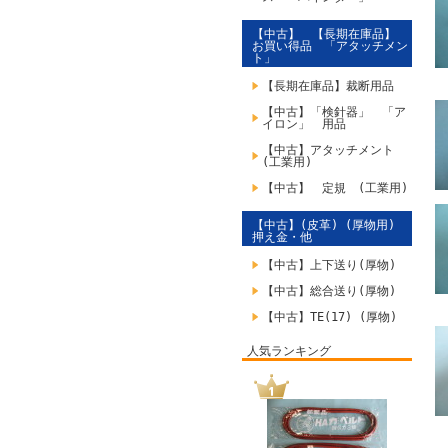
【中古】 【長期在庫品】
お買い得品 「アタッチメン
ト」
【長期在庫品】裁断用品
【中古】「検針器」 「ア
イロン」 用品
【中古】アタッチメント
(工業用)
【中古】 定規 (工業用)
【中古】(皮革) (厚物用)
押え金・他
【中古】上下送り(厚物)
【中古】総合送り(厚物)
【中古】TE(17) (厚物)
人気ランキング