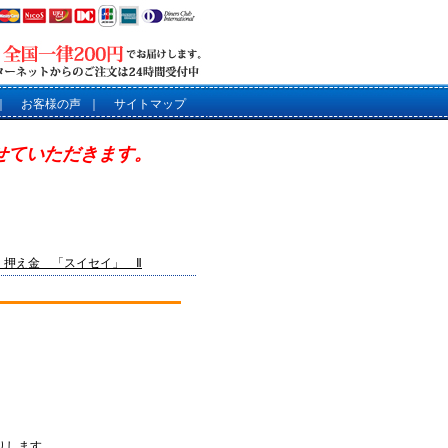
｜
お客様の声
｜
サイトマップ
させていただきます。
】押え金 「スイセイ」 Ⅱ
りします。