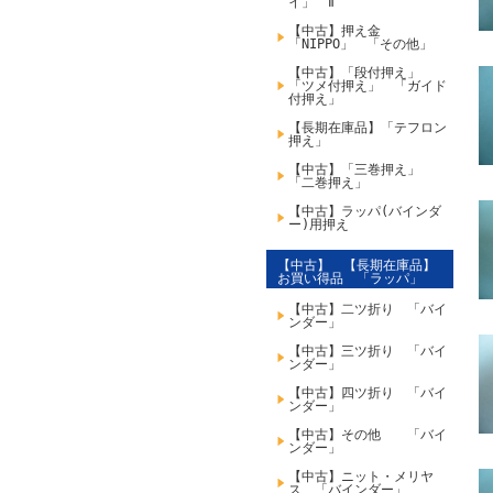
イ」 Ⅱ
【中古】押え金
「NIPPO」 「その他」
【中古】「段付押え」
「ツメ付押え」 「ガイド
付押え」
【長期在庫品】「テフロン
押え」
【中古】「三巻押え」
「二巻押え」
【中古】ラッパ(バインダ
ー)用押え
【中古】 【長期在庫品】
お買い得品 「ラッパ」
【中古】二ツ折り 「バイ
ンダー」
【中古】三ツ折り 「バイ
ンダー」
【中古】四ツ折り 「バイ
ンダー」
【中古】その他 「バイ
ンダー」
【中古】ニット・メリヤ
ス 「バインダー」