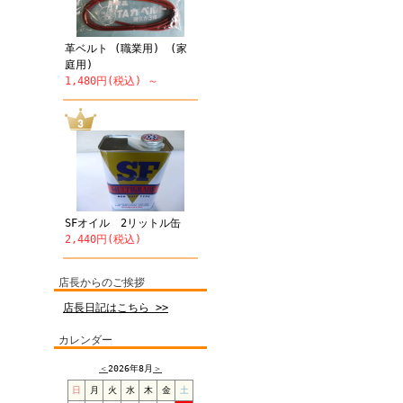
革ベルト (職業用) (家
庭用)
1,480円(税込) ～
SFオイル 2リットル缶
2,440円(税込)
店長からのご挨拶
店長日記はこちら >>
カレンダー
＜
2026年8月
＞
日
月
火
水
木
金
土