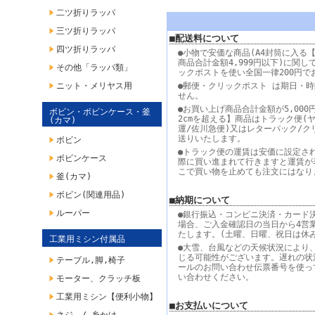
二ツ折りラッパ
三ツ折りラッパ
■配送料について
四ツ折りラッパ
●小物で安価な商品(A4封筒に入る【
商品合計金額4,999円以下)に関し
その他「ラッパ類」
ックポストを使い全国一律200円で
ニット・メリヤス用
●郵便・クリックポスト は期日・
せん。
●お買い上げ商品合計金額が5,000
ボビン・ボビンケース・釜
2cmを超える】商品はトラック便(
(カマ)
運/佐川急便)又はレターパック/ク
送りいたします。
ボビン
●トラック便の運賃は安価に設定さ
ボビンケース
際に買い進まれて行きますと運賃が
こで買い物を止めても注文にはなり
釜(カマ)
ボビン(関連用品)
■納期について
ルーパー
●銀行振込・コンビニ決済・カード
場合、ご入金確認日の当日から4営
たします。(土曜、日曜、祝日は休
工業用ミシン付属品
●大雪、台風などの天候状況により
じる可能性がございます。遅れの状
テーブル,脚,椅子
ールのお問い合わせ伝票番号を使っ
い合わせください。
モーター、クラッチ板
工業用ミシン【便利小物】
■お支払いについて