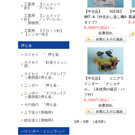
工業用 【シュメッツ
針】 「アパレル」
【中古品】 SUISEI
【
工業用 【シュメッツ
AM7-A (衿先出し返し機A
裏
針】 「ノンアパレル」
タイプ)
8,
「厚物用」
6,009円(税込)
～
工業用 【グロッツ針】
在庫切れ
【シンガー針】
押え金
スイセイ 「 押え金」
スイセイ 「針送りミシン
用」
スイセイ 「テフロン(フ
ッ素樹脂)押え金」
【中古品】 ミニグラ
インダー 「ナショナ
ニッポー 「押え金」
ル」 (未使用の砥石・パ
ニッポー 「テフロン(フ
フ付)
ッ素樹脂)押え金」
6,936円(税込)
～
その他の 「押え金」
在庫切れ
上下送り(厚物用)
総合送り(厚物用)
1件～5件 （全5件）
バインダー・ミシンラッパ