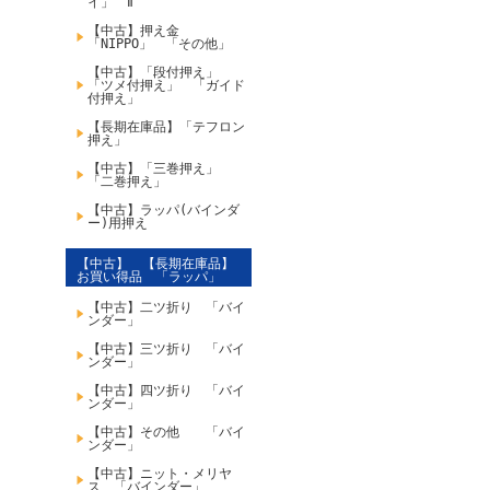
イ」 Ⅱ
【中古】押え金
「NIPPO」 「その他」
【中古】「段付押え」
「ツメ付押え」 「ガイド
付押え」
【長期在庫品】「テフロン
押え」
【中古】「三巻押え」
「二巻押え」
【中古】ラッパ(バインダ
ー)用押え
【中古】 【長期在庫品】
お買い得品 「ラッパ」
【中古】二ツ折り 「バイ
ンダー」
【中古】三ツ折り 「バイ
ンダー」
【中古】四ツ折り 「バイ
ンダー」
【中古】その他 「バイ
ンダー」
【中古】ニット・メリヤ
ス 「バインダー」