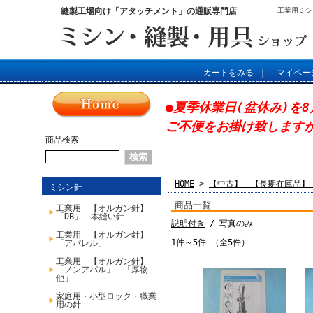
縫製工場向け「アタッチメント」の通販専門店
工業用ミシ
カートをみる
｜
マイペー
●夏季休業日(盆休み)を8
ご不便をお掛け致します
商品検索
HOME
>
【中古】 【長期在庫品
ミシン針
商品一覧
工業用 【オルガン針】
「DB」 本縫い針
説明付き
/ 写真のみ
工業用 【オルガン針】
1件～5件 （全5件）
「アパレル」
工業用 【オルガン針】
「ノンアパル」 「厚物
他」
家庭用・小型ロック・職業
用の針