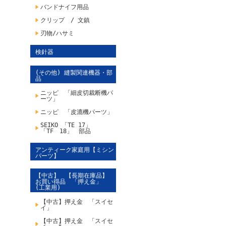
バンドナイフ用品
クリップ / 文鎮
刃物/ハサミ
検針器
(その他) 縫製関連機器・部
品
ニッピ 「細皮切裁断機パ
ーツ」
ニッピ 「皮漉機パーツ」
SEIKO 「TE 17」
「TF 18」 部品
アンティーク家庭用【ミシン
パーツ】
【中古】 【長期在庫品】
お買い得品 「押え金」
(工業用)
【中古】押え金 「スイセ
イ」
【中古】押え金 「スイセ