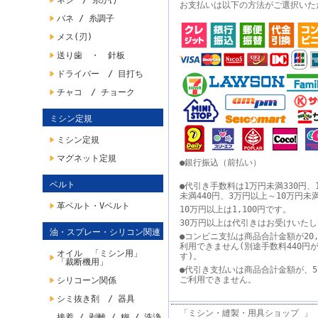
ネジ / 糸かけ
お支払いは以下の方法がご選択いた
バネ / 糸調子
メス(刃)
送り歯 ・ 針板
ドライバー / 目打ち
チャコ / チョーク
ミシン定規
ミシン定規
マグネット定規
●銀行振込（前払い）
ベルト
●代引き手数料は1万円未満330円、
未満440円、3万円以上～10万円未
革ベルト・Vベルト
10万円以上は1,100円です。
30万円以上は代引きはお受けいた
油・スプレー・シリコン関連
●コンビニ支払は商品合計金額が20,
利用できません(別途手数料440円
オイル 「ミシン用」
す)。
「裁断機用」
●代引き支払いは商品合計金額が、5
ご利用できません。
シリコーン関係
シミ抜き剤 / 器具
「ミシン・縫製・用具ショップ 」
接着 / 剥離 / 糊 / 洗浄