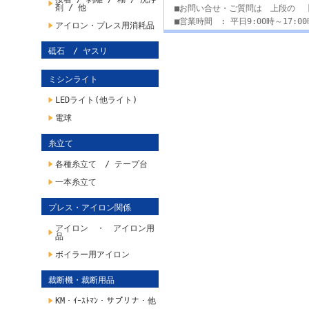
剤 / 他
■お問い合せ・ご質問は 上段の 
■営業時間 : 平日9:00時～17:
アイロン・プレス用消耗品
砥石 / ヤスリ
ミシンライト
LEDライト(他ライト)
電球
糸立て
各種糸立て / テープ台
一本糸立て
プレス・アイロン関係
アイロン ・ アイロン用
品
ボイラー用アイロン
裁断機・裁断用品
KM・ｲｰｽﾄﾏﾝ・サプリナ・他