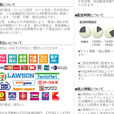
不良交換、誤品配送交換
期について
ただきます。
銀行振込・コンビニ決済・カード決済・代引決済の
合、ご入金確認日の当日から4営業日以内に発送い
■配送時間について
します。(土曜、日曜、祝日は休みです)。
大雪、台風などの天候状況により、運送に遅れが生
る可能性がございます。遅れの状況は、発送連絡メ
ルのお問い合わせ伝票番号を使って運送会社にお問
合わせください。
支払いについて
支払いは以下の方法がご選択いただけます。
●ヤマト運輸・福山運輸
ます。
●ご指定時間帯に配達する
指示いたします(郵便は時
●平成29年6月19日よ
更になっています(配達
す)。
■個人情報について
●お客様からお預かりした
名・メールアドレスなど)
公共機関からの提出要請
銀行振込（前払い）
渡または利用する事は一
●お客様のクジットカード
代引き手数料は1万円未満330円、1万円以上～3万円
レジット会社と決済代行