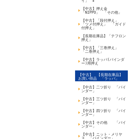
イ」 Ⅱ
【中古】押え金
「NIPPO」 「その他」
【中古】「段付押え」
「ツメ付押え」 「ガイド
付押え」
【長期在庫品】「テフロン
押え」
【中古】「三巻押え」
「二巻押え」
【中古】ラッパ(バインダ
ー)用押え
【中古】 【長期在庫品】
お買い得品 「ラッパ」
【中古】二ツ折り 「バイ
ンダー」
【中古】三ツ折り 「バイ
ンダー」
【中古】四ツ折り 「バイ
ンダー」
【中古】その他 「バイ
ンダー」
【中古】ニット・メリヤ
ス 「バインダー」