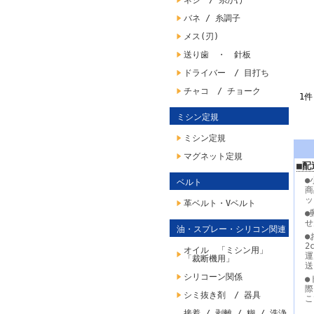
ネジ / 糸かけ
バネ / 糸調子
メス(刃)
送り歯 ・ 針板
ドライバー / 目打ち
チャコ / チョーク
1件
ミシン定規
ミシン定規
マグネット定規
■配
●
ベルト
商
ッ
革ベルト・Vベルト
●
せ
油・スプレー・シリコン関連
●
2
オイル 「ミシン用」
運
「裁断機用」
送
シリコーン関係
●
際
シミ抜き剤 / 器具
こ
接着 / 剥離 / 糊 / 洗浄