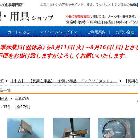
」の通販専門店
工業用ミシンのアタッチメント、押え、ラッパなどミシン部品の販売
カートをみる
｜
マイページへログイン
｜
ご利用案内
｜
お問い合せ
夏季休業日(盆休み)を8月11日(火)～8月16日(日)と
不便をお掛け致しますがよろしくお願いいたします。
ME
>
【中古】 【長期在庫品】 お買い得品 「アタッチメント」
> 【長期
品一覧
明付き
/ 写真のみ
～17件 （全17件）