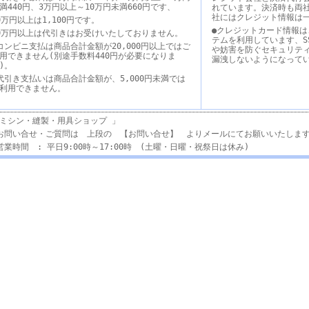
満440円、3万円以上～10万円未満660円です、
れています。決済時も両
社にはクレジット情報は
0万円以上は1,100円です。
●クレジットカード情報は
0万円以上は代引きはお受けいたしておりません。
テムを利用しています、S
コンビニ支払は商品合計金額が20,000円以上ではご
や妨害を防ぐセキュリテ
用できません(別途手数料440円が必要になりま
漏洩しないようになって
す)。
代引き支払いは商品合計金額が、5,000円未満では
利用できません。
ミシン・縫製・用具ショップ 」
お問い合せ・ご質問は 上段の 【お問い合せ】 よりメールにてお願いいたしま
営業時間 : 平日9:00時～17:00時 (土曜・日曜・祝祭日は休み)