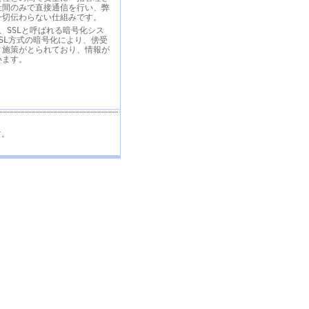
社間のみで直接通信を行い、弊
一切伝わらない仕組みです。
、SSLと呼ばれる暗号化シス
SL方式の暗号化により、傍受
ィ施策がとられており、情報が
います。
す。