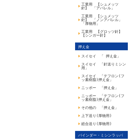
工業用 【シュメッツ
針】 「アパレル」
工業用 【シュメッツ
針】 「ノンアパレル」
「厚物用」
工業用 【グロッツ針】
【シンガー針】
押え金
スイセイ 「 押え金」
スイセイ 「針送りミシン
用」
スイセイ 「テフロン(フ
ッ素樹脂)押え金」
ニッポー 「押え金」
ニッポー 「テフロン(フ
ッ素樹脂)押え金」
その他の 「押え金」
上下送り(厚物用)
総合送り(厚物用)
バインダー・ミシンラッパ