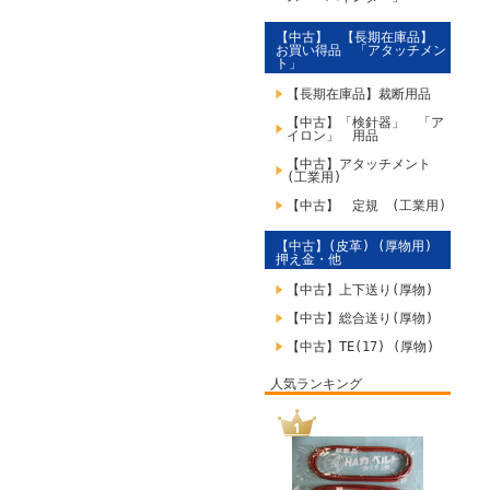
【中古】 【長期在庫品】
お買い得品 「アタッチメン
ト」
【長期在庫品】裁断用品
【中古】「検針器」 「ア
イロン」 用品
【中古】アタッチメント
(工業用)
【中古】 定規 (工業用)
【中古】(皮革) (厚物用)
押え金・他
【中古】上下送り(厚物)
【中古】総合送り(厚物)
【中古】TE(17) (厚物)
人気ランキング