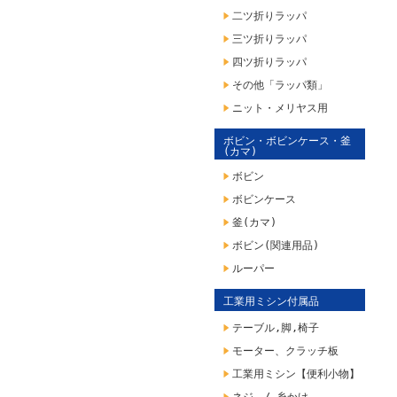
二ツ折りラッパ
三ツ折りラッパ
四ツ折りラッパ
その他「ラッパ類」
ニット・メリヤス用
ボビン・ボビンケース・釜
(カマ)
ボビン
ボビンケース
釜(カマ)
ボビン(関連用品)
ルーパー
工業用ミシン付属品
テーブル,脚,椅子
モーター、クラッチ板
工業用ミシン【便利小物】