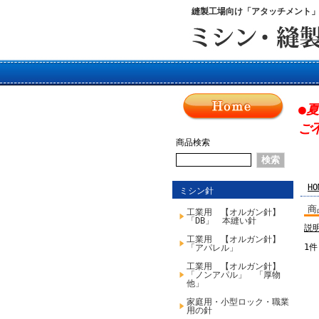
縫製工場向け「アタッチメント
●
ご
商品検索
HO
ミシン針
商
工業用 【オルガン針】
「DB」 本縫い針
説
工業用 【オルガン針】
1件
「アパレル」
工業用 【オルガン針】
「ノンアパル」 「厚物
他」
家庭用・小型ロック・職業
用の針