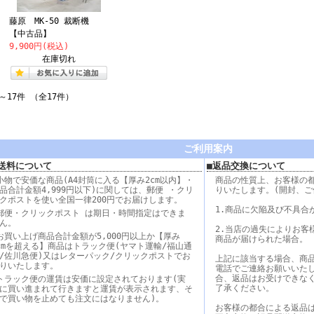
藤原 MK-50 裁断機
【中古品】
9,900円(税込)
在庫切れ
～17件 （全17件）
ご利用案内
送料について
■返品交換について
小物で安価な商品(A4封筒に入る【厚み2cm以内】・
商品の性質上、お客様の
品合計金額4,999円以下)に関しては、郵便 ・クリ
りいたします。(開封、ご
クポストを使い全国一律200円でお届けします。
1.商品に欠陥及び不具合
郵便・クリックポスト は期日・時間指定はできま
ん。
2.当店の過失によりお客
お買い上げ商品合計金額が5,000円以上か【厚み
商品が届けられた場合。
cmを超える】商品はトラック便(ヤマト運輸/福山通
/佐川急便)又はレターパック/クリックポストでお
上記に該当する場合、商
りいたします。
電話でご連絡お願いいた
合、返品はお受けできな
トラック便の運賃は安価に設定されております(実
了承ください。
に買い進まれて行きますと運賃が表示されます、そ
で買い物を止めても注文にはなりません)。
お客様の都合による返品