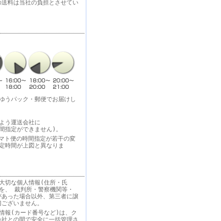
の送料は当社の負担とさせてい
・ゆうパック・郵便でお届けし
よう運送会社に
間指定ができません)。
りヤマト便の時間指定が若干の変
指定時間が上図と異なりま
大切な個人情報(住所・氏
を、 裁判所・警察機関等・
があった場合以外、第三者に譲
切ございません。
情報(カード番号など)は、ク
会社との間で安全に一括管理さ