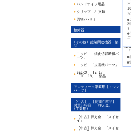
未
バンドナイフ用品
1
クリップ / 文鎮
3
刃物/ハサミ
●
利
検針器
●
ご
(その他) 縫製関連機器・部
品
「
ニッピ 「細皮切裁断機パ
■
ーツ」
■
ニッピ 「皮漉機パーツ」
SEIKO 「TE 17」
「TF 18」 部品
アンティーク家庭用【ミシン
パーツ】
【中古】 【長期在庫品】
お買い得品 「押え金」
(工業用)
【中古】押え金 「スイセ
イ」
【中古】押え金 「スイセ