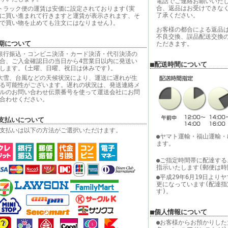
電話でご連絡お願いいた
合、返品はお受けできな
トラック便の運賃は安価に設定されております(実
了承ください。
に買い進まれて行きますと運賃が表示されます、そ
で買い物を止めても注文にはなりません)。
お客様の都合による返品
不良交換、誤品配送交換
期について
ただきます。
銀行振込・コンビニ決済・カード決済・代引決済の
合、ご入金確認日の当日から4営業日以内に発送い
■配送時間について
します。(土曜、日曜、祝日は休みです)。
大雪、台風などの天候状況により、運送に遅れが生
る可能性がございます。遅れの状況は、発送連絡メ
ルのお問い合わせ伝票番号を使って運送会社にお問
合わせください。
支払いについて
支払いは以下の方法がご選択いただけます。
●ヤマト運輸・福山運輸
ます。
●ご指定時間帯に配達する
指示いたします(郵便は時
●平成29年6月19日よ
更になっています(配達
す)。
■個人情報について
●お客様からお預かりした