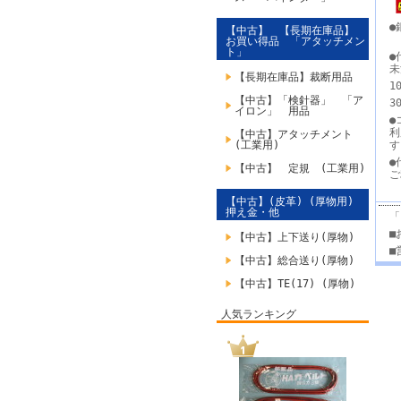
●
【中古】 【長期在庫品】
お買い得品 「アタッチメン
ト」
●
未
【長期在庫品】裁断用品
1
【中古】「検針器」 「ア
3
イロン」 用品
●
利
【中古】アタッチメント
(工業用)
●
【中古】 定規 (工業用)
ご
【中古】(皮革) (厚物用)
押え金・他
「
■
【中古】上下送り(厚物)
■
【中古】総合送り(厚物)
【中古】TE(17) (厚物)
人気ランキング