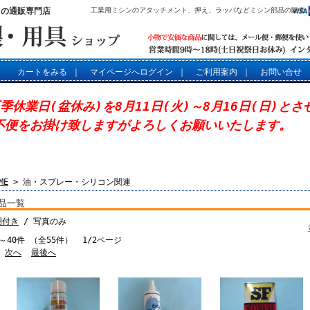
」の通販専門店
工業用ミシンのアタッチメント、押え、ラッパなどミシン部品の販売
カートをみる
｜
マイページへログイン
｜
ご利用案内
｜
お問い合せ
夏季休業日(盆休み)を8月11日(火)～8月16日(日)と
不便をお掛け致しますがよろしくお願いいたします。
ME
> 油・スプレー・シリコン関連
品一覧
明付き
/ 写真のみ
～40件 （全55件） 1/2ページ
次へ
最後へ