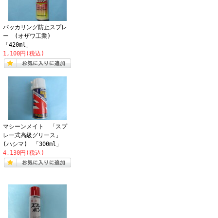
パッカリング防止スプレ
ー (オザワ工業)
「420ml」
1,100円(税込)
マシーンメイト 「スプ
レー式高級グリース」
(ハシマ) 「300ml」
4,130円(税込)