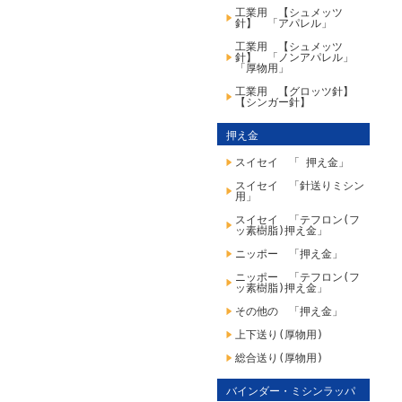
工業用 【シュメッツ
針】 「アパレル」
工業用 【シュメッツ
針】 「ノンアパレル」
「厚物用」
工業用 【グロッツ針】
【シンガー針】
押え金
スイセイ 「 押え金」
スイセイ 「針送りミシン
用」
スイセイ 「テフロン(フ
ッ素樹脂)押え金」
ニッポー 「押え金」
ニッポー 「テフロン(フ
ッ素樹脂)押え金」
その他の 「押え金」
上下送り(厚物用)
総合送り(厚物用)
バインダー・ミシンラッパ