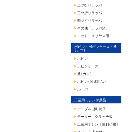
二ツ折りラッパ
三ツ折りラッパ
四ツ折りラッパ
その他「ラッパ類」
ニット・メリヤス用
ボビン・ボビンケース・釜
(カマ)
ボビン
ボビンケース
釜(カマ)
ボビン(関連用品)
ルーパー
工業用ミシン付属品
テーブル,脚,椅子
モーター、クラッチ板
工業用ミシン【便利小物】