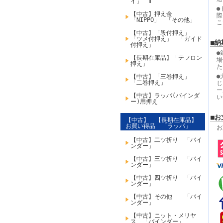
イ」 Ⅱ
●
【中古】押え金
際
「NIPPO」 「その他」
こ
【中古】「段付押え」
「ツメ付押え」 「ガイド
■納
付押え」
●
【長期在庫品】「テフロン
場
押え」
た
●
【中古】「三巻押え」
「二巻押え」
じ
ー
【中古】ラッパ(バインダ
い
ー)用押え
■お
【中古】 【長期在庫品】
お買い得品 「ラッパ」
お
【中古】二ツ折り 「バイ
ンダー」
【中古】三ツ折り 「バイ
ンダー」
【中古】四ツ折り 「バイ
ンダー」
【中古】その他 「バイ
ンダー」
【中古】ニット・メリヤ
ス 「バインダー」