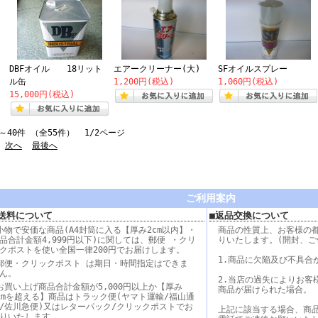
DBFオイル 18リット
エアークリーナー(大)
SFオイルスプレー
ル缶
1,200円(税込)
1,060円(税込)
15,000円(税込)
～40件 （全55件） 1/2ページ
次へ
最後へ
ご利用案内
送料について
■返品交換について
小物で安価な商品(A4封筒に入る【厚み2cm以内】・
商品の性質上、お客様の
品合計金額4,999円以下)に関しては、郵便 ・クリ
りいたします。(開封、ご
クポストを使い全国一律200円でお届けします。
1.商品に欠陥及び不具合
郵便・クリックポスト は期日・時間指定はできま
ん。
2.当店の過失によりお客
お買い上げ商品合計金額が5,000円以上か【厚み
商品が届けられた場合。
cmを超える】商品はトラック便(ヤマト運輸/福山通
/佐川急便)又はレターパック/クリックポストでお
上記に該当する場合、商
りいたします。