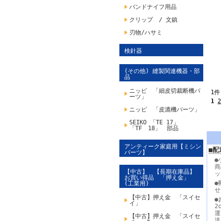
バンドナイフ用品
クリップ / 文鎮
刃物/ハサミ
検針器
(その他) 縫製関連機器・部
品
ニッピ 「細皮切裁断機パ
1件
ーツ」
1
2
ニッピ 「皮漉機パーツ」
SEIKO 「TE 17」
「TF 18」 部品
アンティーク家庭用【ミシン
■配
パーツ】
●
商
【中古】 【長期在庫品】
ッ
お買い得品 「押え金」
●
(工業用)
せ
【中古】押え金 「スイセ
●
イ」
2
運
【中古】押え金 「スイセ
送