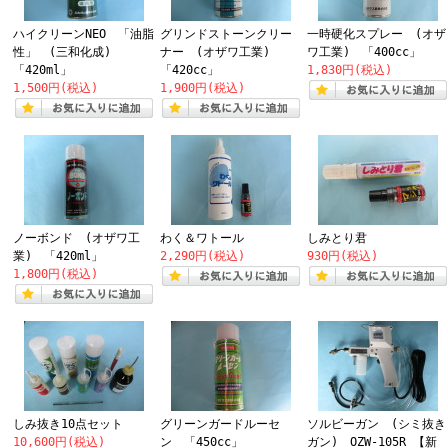
ハイクリーンNEO 「油脂
グリンドストーンクリー
一時硬化スプレー (オザ
性」 (三和化成)
ナー (オザワ工業)
ワ工業) 「400cc」
「420ml」
「420cc」
1,830円(税込)
1,500円(税込)
1,900円(税込)
ノーボンド (オザワ工
わく＆ワトール
しみとり君
業) 「420ml」
2,290円(税込)
930円(税込)
1,800円(税込)
しみ抜き10点セット
グリーンガードルーセ
ソルビーガン (シミ抜き
10,600円(税込)
ン 「450cc」
ガン) OZW-105R 【新