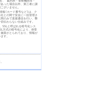
を、 裁判所・警察機関等・
があった場合以外、第三者に譲
切ございません。
情報(カード番号など)は、ク
会社との間で安全に一括管理さ
社間のみで直接通信を行い、弊
一切伝わらない仕組みです。
、SSLと呼ばれる暗号化シス
SL方式の暗号化により、傍受
ィ施策がとられており、情報が
います。
す。