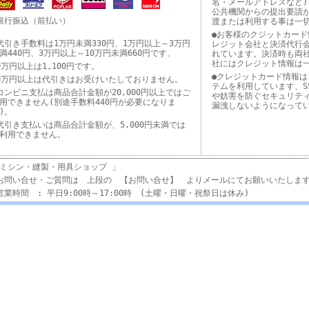
名・メールアドレスなど)
公共機関からの提出要請
銀行振込（前払い）
渡または利用する事は一
●お客様のクジットカード
代引き手数料は1万円未満330円、1万円以上～3万円
レジット会社と決済代行
満440円、3万円以上～10万円未満660円です、
れています。決済時も両
社にはクレジット情報は
0万円以上は1,100円です。
●クレジットカード情報は
0万円以上は代引きはお受けいたしておりません。
テムを利用しています、S
コンビニ支払は商品合計金額が20,000円以上ではご
や妨害を防ぐセキュリテ
用できません(別途手数料440円が必要になりま
漏洩しないようになって
す)。
代引き支払いは商品合計金額が、5,000円未満では
利用できません。
ミシン・縫製・用具ショップ 」
お問い合せ・ご質問は 上段の 【お問い合せ】 よりメールにてお願いいたしま
営業時間 : 平日9:00時～17:00時 (土曜・日曜・祝祭日は休み)