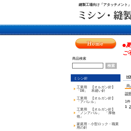
縫製工場向け「アタッチメント
●
ご
商品検索
HO
ミシン針
商
工業用 【オルガン針】
「DB」 本縫い針
説
工業用 【オルガン針】
1件
「アパレル」
1
2
工業用 【オルガン針】
「ノンアパル」 「厚物
他」
家庭用・小型ロック・職業
用の針