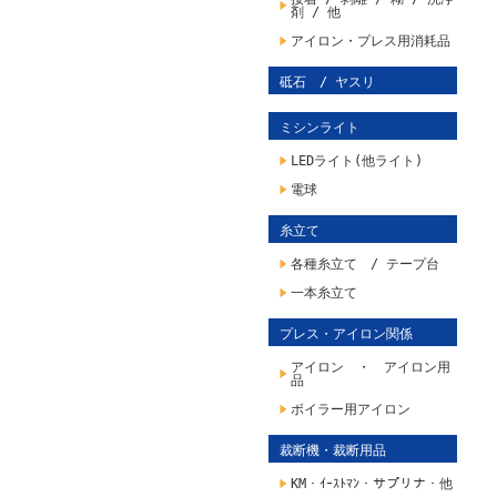
剤 / 他
アイロン・プレス用消耗品
砥石 / ヤスリ
ミシンライト
LEDライト(他ライト)
電球
糸立て
各種糸立て / テープ台
一本糸立て
プレス・アイロン関係
アイロン ・ アイロン用
品
ボイラー用アイロン
裁断機・裁断用品
KM・ｲｰｽﾄﾏﾝ・サプリナ・他