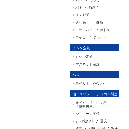
ネジ / 糸かけ
バネ / 糸調子
メス(刃)
送り歯 ・ 針板
ドライバー / 目打ち
チャコ / チョーク
ミシン定規
ミシン定規
マグネット定規
ベルト
革ベルト・Vベルト
油・スプレー・シリコン関連
オイル 「ミシン用」
「裁断機用」
シリコーン関係
シミ抜き剤 / 器具
接着 / 剥離 / 糊 / 洗浄