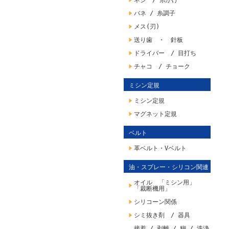
ネジ / 糸かけ
バネ / 糸調子
メス(刃)
送り歯 ・ 針板
ドライバー / 目打ち
チャコ / チョーク
ミシン定規
ミシン定規
マグネット定規
ベルト
革ベルト・Vベルト
油・スプレー・シリコン関連
オイル 「ミシン用」
「裁断機用」
シリコーン関係
シミ抜き剤 / 器具
接着 / 剥離 / 糊 / 洗浄