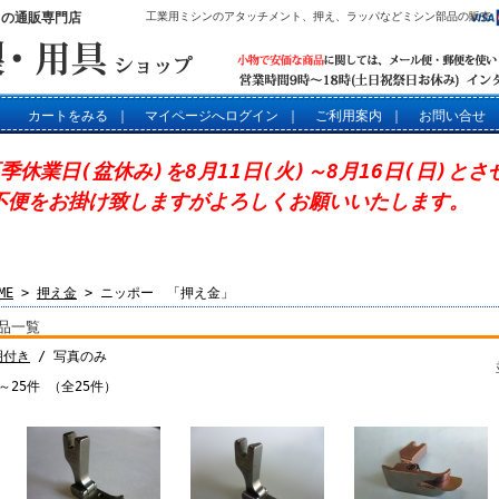
」の通販専門店
工業用ミシンのアタッチメント、押え、ラッパなどミシン部品の販売
カートをみる
｜
マイページへログイン
｜
ご利用案内
｜
お問い合せ
夏季休業日(盆休み)を8月11日(火)～8月16日(日)と
不便をお掛け致しますがよろしくお願いいたします。
ME
>
押え金
> ニッポー 「押え金」
品一覧
明付き
/ 写真のみ
～25件 （全25件）