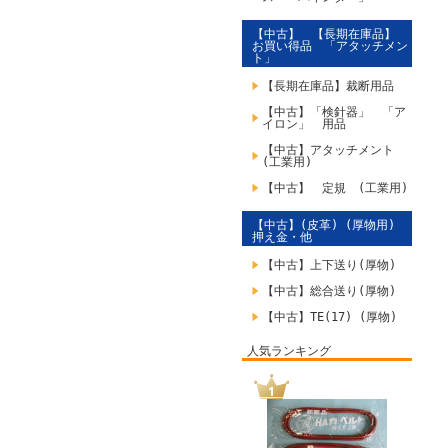
【中古】 【長期在庫品】
お買い得品 「アタッチメン
ト」
【長期在庫品】裁断用品
【中古】「検針器」 「ア
イロン」 用品
【中古】アタッチメント
(工業用)
【中古】 定規 (工業用)
【中古】(皮革) (厚物用)
押え金・他
【中古】上下送り(厚物)
【中古】総合送り(厚物)
【中古】TE(17) (厚物)
人気ランキング