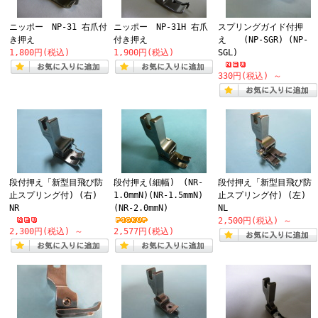
ニッポー NP-31 右爪付
ニッポー NP-31H 右爪
スプリングガイド付押
き押え
付き押え
え (NP-SGR) (NP-
1,800円(税込)
1,900円(税込)
SGL)
330円(税込)
～
段付押え「新型目飛び防
段付押え(細幅) (NR-
段付押え「新型目飛び防
止スプリング付) (右)
1.0mmN)(NR-1.5mmN)
止スプリング付) (左)
NR
(NR-2.0mmN)
NL
2,500円(税込)
～
2,300円(税込)
～
2,577円(税込)