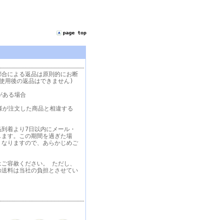
page top
都合による返品は原則的にお断
使用後の返品はできません)
がある場合
様が注文した商品と相違する
品到着より7日以内にメール・
します。この期間を過ぎた場
くなりますので、あらかじめご
はご容赦ください。 ただし、
の送料は当社の負担とさせてい