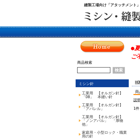
縫製工場向け「アタッチメント
●
ご
商品検索
HO
ミシン針
商
工業用 【オルガン針】
「DB」 本縫い針
説
工業用 【オルガン針】
1件
「アパレル」
工業用 【オルガン針】
「ノンアパル」 「厚物
他」
家庭用・小型ロック・職業
用の針