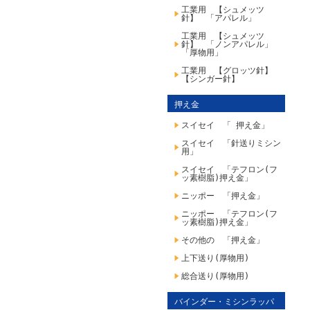
工業用 【シュメッツ
針】 「アパレル」
工業用 【シュメッツ
針】 「ノンアパレル」
「厚物用」
工業用 【グロッツ針】
【シンガー針】
押え金
スイセイ 「 押え金」
スイセイ 「針送りミシン
用」
スイセイ 「テフロン(フ
ッ素樹脂)押え金」
ニッポー 「押え金」
ニッポー 「テフロン(フ
ッ素樹脂)押え金」
その他の 「押え金」
上下送り(厚物用)
総合送り(厚物用)
バインダー・ミシンラッパ