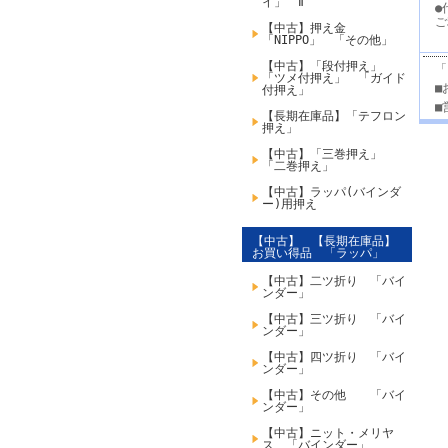
イ」 Ⅱ
●
ご
【中古】押え金
「NIPPO」 「その他」
【中古】「段付押え」
「
「ツメ付押え」 「ガイド
■
付押え」
■
【長期在庫品】「テフロン
押え」
【中古】「三巻押え」
「二巻押え」
【中古】ラッパ(バインダ
ー)用押え
【中古】 【長期在庫品】
お買い得品 「ラッパ」
【中古】二ツ折り 「バイ
ンダー」
【中古】三ツ折り 「バイ
ンダー」
【中古】四ツ折り 「バイ
ンダー」
【中古】その他 「バイ
ンダー」
【中古】ニット・メリヤ
ス 「バインダー」