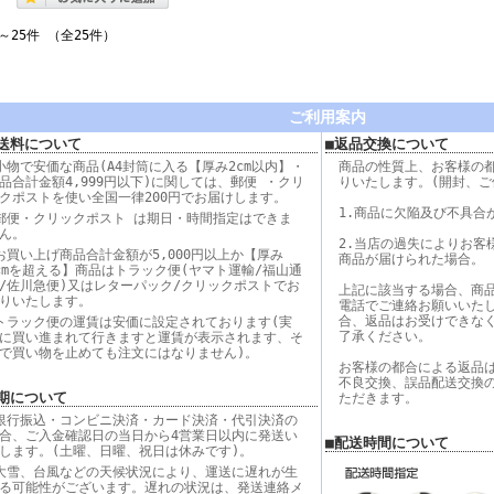
～25件 （全25件）
ご利用案内
送料について
■返品交換について
小物で安価な商品(A4封筒に入る【厚み2cm以内】・
商品の性質上、お客様の
品合計金額4,999円以下)に関しては、郵便 ・クリ
りいたします。(開封、ご
クポストを使い全国一律200円でお届けします。
1.商品に欠陥及び不具合
郵便・クリックポスト は期日・時間指定はできま
ん。
2.当店の過失によりお客
お買い上げ商品合計金額が5,000円以上か【厚み
商品が届けられた場合。
cmを超える】商品はトラック便(ヤマト運輸/福山通
/佐川急便)又はレターパック/クリックポストでお
上記に該当する場合、商
りいたします。
電話でご連絡お願いいた
合、返品はお受けできな
トラック便の運賃は安価に設定されております(実
了承ください。
に買い進まれて行きますと運賃が表示されます、そ
で買い物を止めても注文にはなりません)。
お客様の都合による返品
不良交換、誤品配送交換
期について
ただきます。
銀行振込・コンビニ決済・カード決済・代引決済の
合、ご入金確認日の当日から4営業日以内に発送い
■配送時間について
します。(土曜、日曜、祝日は休みです)。
大雪、台風などの天候状況により、運送に遅れが生
る可能性がございます。遅れの状況は、発送連絡メ