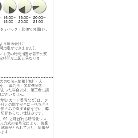
・ゆうパック・郵便でお届けし
よう運送会社に
間指定ができません)。
りヤマト便の時間指定が若干の変
指定時間が上図と異なりま
大切な個人情報(住所・氏
を、 裁判所・警察機関等・
があった場合以外、第三者に譲
切ございません。
情報(カード番号など)は、ク
会社との間で安全に一括管理さ
社間のみで直接通信を行い、弊
一切伝わらない仕組みです。
、SSLと呼ばれる暗号化シス
SL方式の暗号化により、傍受
ィ施策がとられており、情報が
います。