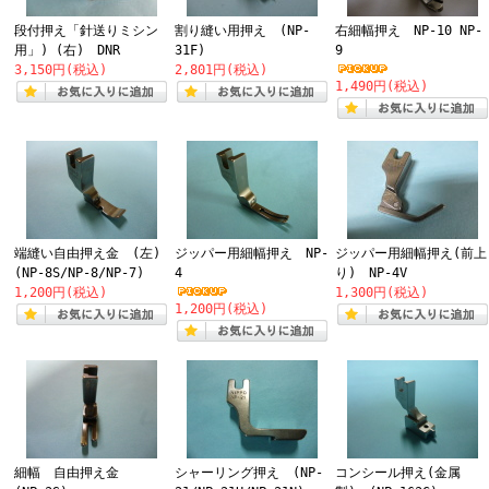
段付押え「針送りミシン
割り縫い用押え (NP-
右細幅押え NP-10 NP-
用」) (右) DNR
31F)
9
3,150円(税込)
2,801円(税込)
1,490円(税込)
端縫い自由押え金 (左)
ジッパー用細幅押え NP-
ジッパー用細幅押え(前上
(NP-8S/NP-8/NP-7)
4
り) NP-4V
1,200円(税込)
1,300円(税込)
1,200円(税込)
細幅 自由押え金
シャーリング押え (NP-
コンシール押え(金属