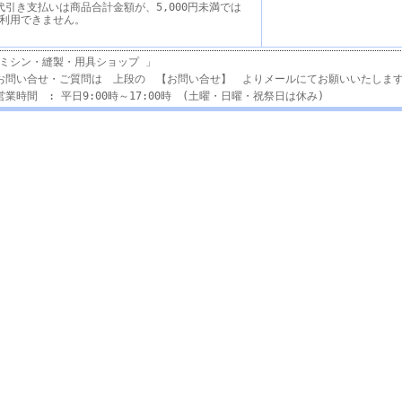
代引き支払いは商品合計金額が、5,000円未満では
利用できません。
ミシン・縫製・用具ショップ 」
お問い合せ・ご質問は 上段の 【お問い合せ】 よりメールにてお願いいたしま
営業時間 : 平日9:00時～17:00時 (土曜・日曜・祝祭日は休み)