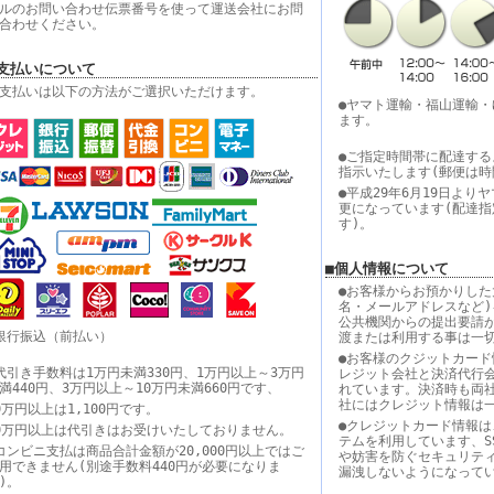
ルのお問い合わせ伝票番号を使って運送会社にお問
合わせください。
支払いについて
支払いは以下の方法がご選択いただけます。
●ヤマト運輸・福山運輸
ます。
●ご指定時間帯に配達する
指示いたします(郵便は時
●平成29年6月19日よ
更になっています(配達
す)。
■個人情報について
●お客様からお預かりした
名・メールアドレスなど)
公共機関からの提出要請
銀行振込（前払い）
渡または利用する事は一
●お客様のクジットカード
代引き手数料は1万円未満330円、1万円以上～3万円
レジット会社と決済代行
満440円、3万円以上～10万円未満660円です、
れています。決済時も両
社にはクレジット情報は
0万円以上は1,100円です。
●クレジットカード情報は
0万円以上は代引きはお受けいたしておりません。
テムを利用しています、S
コンビニ支払は商品合計金額が20,000円以上ではご
や妨害を防ぐセキュリテ
用できません(別途手数料440円が必要になりま
漏洩しないようになって
す)。