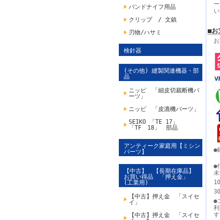
ー
バンドナイフ用品
い
クリップ / 文鎮
■お
刃物/ハサミ
お
検針器
(その他) 縫製関連機器・部
品
ニッピ 「細皮切裁断機パ
ーツ」
ニッピ 「皮漉機パーツ」
SEIKO 「TE 17」
「TF 18」 部品
アンティーク家庭用【ミシン
●
パーツ】
●
【中古】 【長期在庫品】
未
お買い得品 「押え金」
1
(工業用)
3
【中古】押え金 「スイセ
●
イ」
利
【中古】押え金 「スイセ