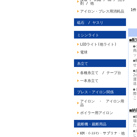
剤 / 他
1件
アイロン・プレス用消耗品
砥石 / ヤスリ
ミシンライト
■配
LEDライト(他ライト)
●
商
電球
ッ
●
糸立て
せ
●
各種糸立て / テープ台
2
運
一本糸立て
送
●
プレス・アイロン関係
際
こ
アイロン ・ アイロン用
品
■納
ボイラー用アイロン
●
場
裁断機・裁断用品
た
●
KM・ｲｰｽﾄﾏﾝ・サプリナ・他
じ