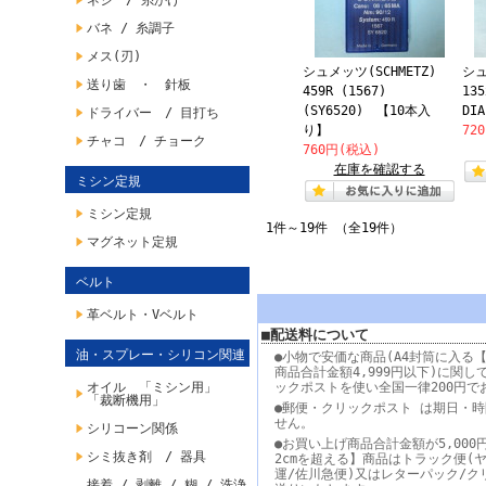
ネジ / 糸かけ
バネ / 糸調子
メス(刃)
シュメッツ(SCHMETZ)
シュ
送り歯 ・ 針板
459R (1567)
135
(SY6520) 【10本入
DI
ドライバー / 目打ち
り】
72
チャコ / チョーク
760円(税込)
在庫を確認する
ミシン定規
ミシン定規
1件～19件 （全19件）
マグネット定規
ベルト
革ベルト・Vベルト
■配送料について
油・スプレー・シリコン関連
●小物で安価な商品(A4封筒に入る【
商品合計金額4,999円以下)に関し
オイル 「ミシン用」
ックポストを使い全国一律200円で
「裁断機用」
●郵便・クリックポスト は期日・
せん。
シリコーン関係
●お買い上げ商品合計金額が5,000
シミ抜き剤 / 器具
2cmを超える】商品はトラック便(
運/佐川急便)又はレターパック/ク
接着 / 剥離 / 糊 / 洗浄