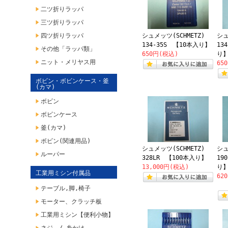
二ツ折りラッパ
三ツ折りラッパ
四ツ折りラッパ
シュメッツ(SCHMETZ)
シュ
134-35S 【10本入り】
13
その他「ラッパ類」
650円(税込)
り
ニット・メリヤス用
65
ボビン・ボビンケース・釜
(カマ)
ボビン
ボビンケース
釜(カマ)
ボビン(関連用品)
シュメッツ(SCHMETZ)
シュ
ルーパー
328LR 【100本入り】
19
13,000円(税込)
り
工業用ミシン付属品
62
テーブル,脚,椅子
モーター、クラッチ板
工業用ミシン【便利小物】