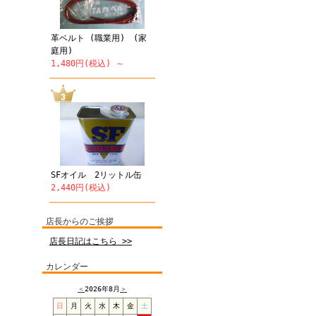
革ベルト (職業用) (家
庭用)
1,480円(税込) ～
SFオイル 2リットル缶
2,440円(税込)
店長からのご挨拶
店長日記はこちら >>
カレンダー
＜
2026年8月
＞
日
月
火
水
木
金
土