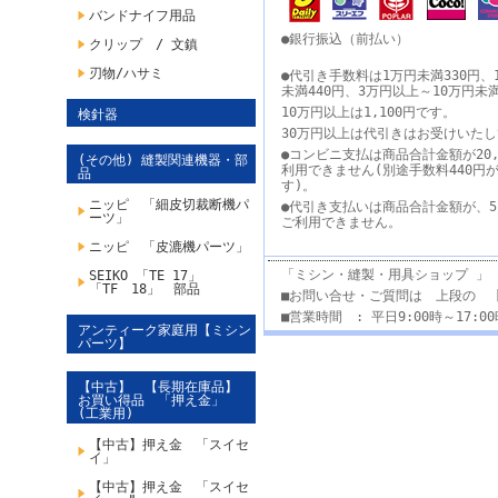
バンドナイフ用品
●銀行振込（前払い）
クリップ / 文鎮
刃物/ハサミ
●代引き手数料は1万円未満330円、
未満440円、3万円以上～10万円未
10万円以上は1,100円です。
検針器
30万円以上は代引きはお受けいた
●コンビニ支払は商品合計金額が20,
(その他) 縫製関連機器・部
利用できません(別途手数料440円
品
す)。
ニッピ 「細皮切裁断機パ
●代引き支払いは商品合計金額が、5
ーツ」
ご利用できません。
ニッピ 「皮漉機パーツ」
「ミシン・縫製・用具ショップ 」
SEIKO 「TE 17」
「TF 18」 部品
■お問い合せ・ご質問は 上段の 
■営業時間 : 平日9:00時～17:
アンティーク家庭用【ミシン
パーツ】
【中古】 【長期在庫品】
お買い得品 「押え金」
(工業用)
【中古】押え金 「スイセ
イ」
【中古】押え金 「スイセ