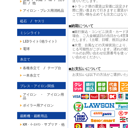
送りいたします。
剤 / 他
●トラック便の運賃は安価に設定さ
際に買い進まれて行きますと運賃が
アイロン・プレス用消耗品
こで買い物を止めても注文にはなり
砥石 / ヤスリ
■納期について
●銀行振込・コンビニ決済・カード
ミシンライト
場合、ご入金確認日の当日から4営
たします。(土曜、日曜、祝日は休
LEDライト(他ライト)
●大雪、台風などの天候状況により
電球
じる可能性がございます。遅れの状
ールのお問い合わせ伝票番号を使っ
い合わせください。
糸立て
各種糸立て / テープ台
■お支払いについて
お支払いは以下の方法がご選択いた
一本糸立て
プレス・アイロン関係
アイロン ・ アイロン用
品
ボイラー用アイロン
裁断機・裁断用品
KM・ｲｰｽﾄﾏﾝ・サプリナ・他