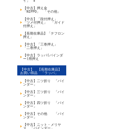
イ」 Ⅱ
【中古】押え金
「NIPPO」 「その他」
【中古】「段付押え」
「ツメ付押え」 「ガイド
付押え」
【長期在庫品】「テフロン
押え」
【中古】「三巻押え」
「二巻押え」
【中古】ラッパ(バインダ
ー)用押え
【中古】 【長期在庫品】
お買い得品 「ラッパ」
【中古】二ツ折り 「バイ
ンダー」
【中古】三ツ折り 「バイ
ンダー」
【中古】四ツ折り 「バイ
ンダー」
【中古】その他 「バイ
ンダー」
【中古】ニット・メリヤ
ス 「バインダー」