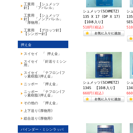
工業用 【シュメッツ
針】 「アパレル」
シュメッツ(SCHMETZ)
シュ
工業用 【シュメッツ
135 X 17 (DP X 17)
135
針】 「ノンアパレル」
【10本入り】
SE
「厚物用」
510円(税込)
51
工業用 【グロッツ針】
【シンガー針】
押え金
スイセイ 「 押え金」
スイセイ 「針送りミシン
用」
スイセイ 「テフロン(フ
ッ素樹脂)押え金」
シュメッツ(SCHMETZ)
シュ
ニッポー 「押え金」
134S 【10本入り】
13
ニッポー 「テフロン(フ
660円(税込)
66
ッ素樹脂)押え金」
その他の 「押え金」
上下送り(厚物用)
総合送り(厚物用)
バインダー・ミシンラッパ