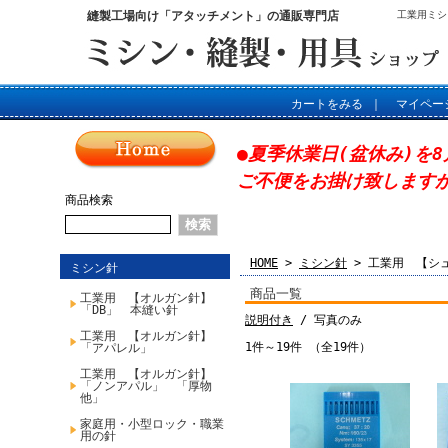
縫製工場向け「アタッチメント」の通販専門店
工業用ミシ
カートをみる
｜
マイペー
●夏季休業日(盆休み)を8
ご不便をお掛け致します
商品検索
HOME
>
ミシン針
> 工業用 【シ
ミシン針
商品一覧
工業用 【オルガン針】
「DB」 本縫い針
説明付き
/ 写真のみ
工業用 【オルガン針】
1件～19件 （全19件）
「アパレル」
工業用 【オルガン針】
「ノンアパル」 「厚物
他」
家庭用・小型ロック・職業
用の針