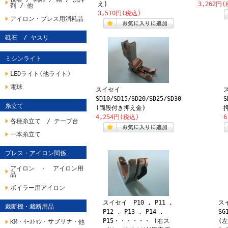
え)
3,262円
剤 / 他
3,510円(税込)
アイロン・プレス用消耗品
砥石 / ヤスリ
ミシンライト
LEDライト(他ライト)
電球
スイセイ
ス
SD10/SD15/SD20/SD25/SD30
S
糸立て
(両段付き押え金)
4,254円(税込)
6
各種糸立て / テープ台
一本糸立て
プレス・アイロン関係
アイロン ・ アイロン用
品
ボイラー用アイロン
スイセイ P10 , P11 ,
ス
裁断機・裁断用品
P12 , P13 , P14 ,
SG
P15・・・・・・ (右ス
(
KM・ｲｰｽﾄﾏﾝ・サプリナ・他