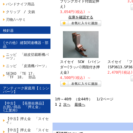
プリングガイド付固定押
3,
バンドナイフ用品
え)
クリップ / 文鎮
3,054円(税込)
～
在庫を確認する
刃物/ハサミ
検針器
(その他) 縫製関連機器・部
品
ニッピ 「細皮切裁断機パ
ーツ」
スイセイ SCW (バイン
スイセイ 「フ
ニッピ 「皮漉機パーツ」
ダー(ラッパ)用段付き押
(SP3613.SP36
え金)
2,470円(税込
SEIKO 「TE 17」
「TF 18」 部品
4,500円(税込)
～
アンティーク家庭用【ミシン
パーツ】
1件～40件 （全44件） 1/2ページ
【中古】 【長期在庫品】
1
2
次へ
最後へ
お買い得品 「押え金」
(工業用)
【中古】押え金 「スイセ
イ」
【中古】押え金 「スイセ