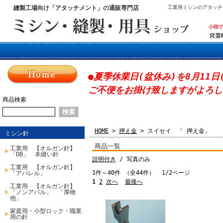
縫製工場向け「アタッチメント」の通販専門店
工業用ミシンのアタッチ
●夏季休業日(盆休み)を8月11日
ご不便をお掛け致しますがよろし
商品検索
HOME
>
押え金
> スイセイ 「 押え金」
ミシン針
商品一覧
工業用 【オルガン針】
「DB」 本縫い針
説明付き
/ 写真のみ
工業用 【オルガン針】
1件～40件 （全44件） 1/2ページ
「アパレル」
1
2
次へ
最後へ
工業用 【オルガン針】
「ノンアパル」 「厚物
他」
家庭用・小型ロック・職業
用の針