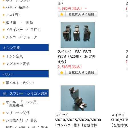
ネジ / 糸かけ
金)
バネ / 糸調子
4,985円(税込)
～
3
メス(刃)
送り歯 ・ 針板
ドライバー / 目打ち
チャコ / チョーク
ミシン定規
スイセイ P37 P37M
ミシン定規
P37W (A20用) (固定押
え金)
2
マグネット定規
2,563円(税込)
ベルト
革ベルト・Vベルト
油・スプレー・シリコン関連
オイル 「ミシン用」
「裁断機用」
シリコーン関係
スイセイ
スイセ
SRC10/SRC15/SRC20/SRC30
SL10/SL
シミ抜き剤 / 器具
(コンパクト型) (右段付押
(左段付押
接着 / 剥離 / 糊 / 洗浄