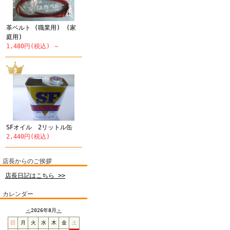
革ベルト (職業用) (家
庭用)
1,480円(税込) ～
SFオイル 2リットル缶
2,440円(税込)
店長からのご挨拶
店長日記はこちら >>
カレンダー
＜
2026年8月
＞
日
月
火
水
木
金
土