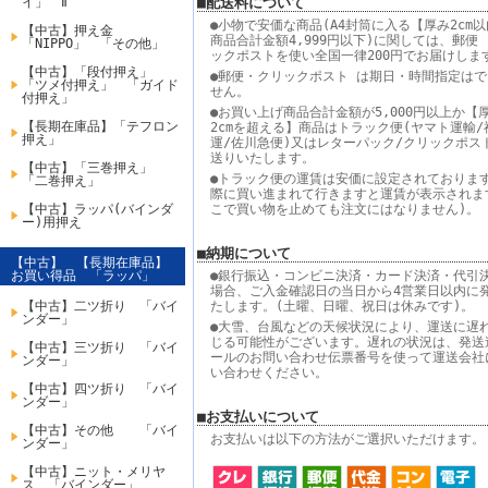
イ」 Ⅱ
■配送料について
●小物で安価な商品(A4封筒に入る【厚み2cm
【中古】押え金
商品合計金額4,999円以下)に関しては、郵便
「NIPPO」 「その他」
ックポストを使い全国一律200円でお届けしま
【中古】「段付押え」
●郵便・クリックポスト は期日・時間指定はで
「ツメ付押え」 「ガイド
せん。
付押え」
●お買い上げ商品合計金額が5,000円以上か【
【長期在庫品】「テフロン
2cmを超える】商品はトラック便(ヤマト運輸/
押え」
運/佐川急便)又はレターパック/クリックポス
送りいたします。
【中古】「三巻押え」
●トラック便の運賃は安価に設定されております
「二巻押え」
際に買い進まれて行きますと運賃が表示されま
【中古】ラッパ(バインダ
こで買い物を止めても注文にはなりません)。
ー)用押え
■納期について
【中古】 【長期在庫品】
お買い得品 「ラッパ」
●銀行振込・コンビニ決済・カード決済・代引
場合、ご入金確認日の当日から4営業日以内に
【中古】二ツ折り 「バイ
たします。(土曜、日曜、祝日は休みです)。
ンダー」
●大雪、台風などの天候状況により、運送に遅
じる可能性がございます。遅れの状況は、発送
【中古】三ツ折り 「バイ
ールのお問い合わせ伝票番号を使って運送会社
ンダー」
い合わせください。
【中古】四ツ折り 「バイ
ンダー」
■お支払いについて
【中古】その他 「バイ
お支払いは以下の方法がご選択いただけます。
ンダー」
【中古】ニット・メリヤ
ス 「バインダー」