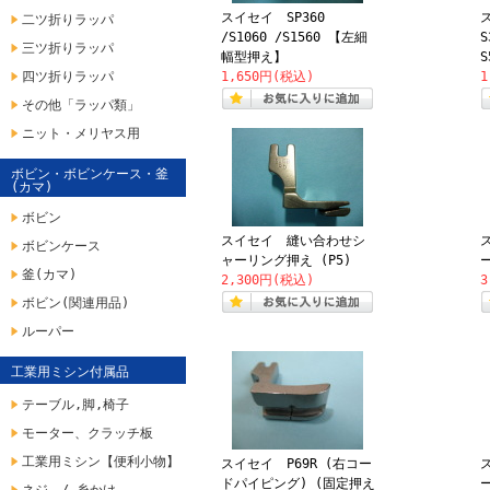
スイセイ SP360
ス
二ツ折りラッパ
/S1060 /S1560 【左細
S
三ツ折りラッパ
幅型押え】
S
四ツ折りラッパ
1,650円(税込)
1
その他「ラッパ類」
ニット・メリヤス用
ボビン・ボビンケース・釜
(カマ)
ボビン
スイセイ 縫い合わせシ
ボビンケース
ャーリング押え (P5)
ー
釜(カマ)
2,300円(税込)
3
ボビン(関連用品)
ルーパー
工業用ミシン付属品
テーブル,脚,椅子
モーター、クラッチ板
工業用ミシン【便利小物】
スイセイ P69R (右コー
ス
ドパイピング) (固定押え