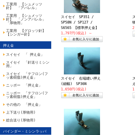
工業用 【シュメッツ
針】 「アパレル」
工業用 【シュメッツ
スイセイ SP351 /
ス
針】 「ノンアパレル」
SP58N / SP127 /
「厚物用」
S6565 【標準押え金】
2
工業用 【グロッツ針】
1,797円(税込)
～
【シンガー針】
押え金
スイセイ 「 押え金」
スイセイ 「針送りミシン
用」
スイセイ 「テフロン(フ
ッ素樹脂)押え金」
スイセイ 右端縫い押え
(細幅) SP36N
え
ニッポー 「押え金」
1,650円(税込)
1
ニッポー 「テフロン(フ
ッ素樹脂)押え金」
その他の 「押え金」
上下送り(厚物用)
総合送り(厚物用)
バインダー・ミシンラッパ