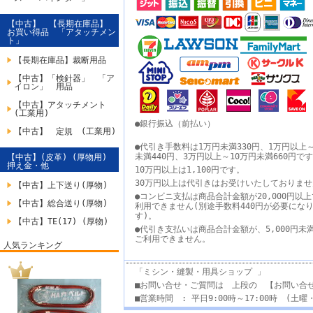
【中古】 【長期在庫品】
お買い得品 「アタッチメン
ト」
【長期在庫品】裁断用品
【中古】「検針器」 「ア
イロン」 用品
【中古】アタッチメント
(工業用)
●銀行振込（前払い）
【中古】 定規 (工業用)
●代引き手数料は1万円未満330円、1万円以上
未満440円、3万円以上～10万円未満660円で
【中古】(皮革) (厚物用)
押え金・他
10万円以上は1,100円です。
30万円以上は代引きはお受けいたしておりませ
【中古】上下送り(厚物)
●コンビニ支払は商品合計金額が20,000円以
【中古】総合送り(厚物)
利用できません(別途手数料440円が必要にな
す)。
【中古】TE(17) (厚物)
●代引き支払いは商品合計金額が、5,000円未
ご利用できません。
人気ランキング
「ミシン・縫製・用具ショップ 」
■お問い合せ・ご質問は 上段の 【お問い合
■営業時間 : 平日9:00時～17:00時 (土