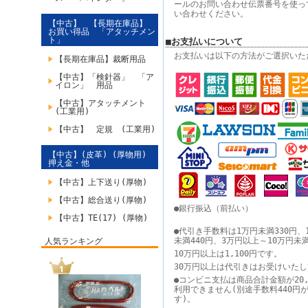
ールのお問い合わせ伝票番号を使っ
い合わせください。
【中古】 【長期在庫品】
お買い得品 「アタッチメン
ト」
■お支払いについて
お支払いは以下の方法がご選択いた
【長期在庫品】裁断用品
【中古】「検針器」 「ア
イロン」 用品
【中古】アタッチメント
(工業用)
【中古】 定規 (工業用)
【中古】(皮革) (厚物用)
押え金・他
【中古】上下送り(厚物)
【中古】総合送り(厚物)
●銀行振込（前払い）
【中古】TE(17) (厚物)
●代引き手数料は1万円未満330円、
未満440円、3万円以上～10万円未
人気ランキング
10万円以上は1,100円です。
30万円以上は代引きはお受けいた
●コンビニ支払は商品合計金額が20,
利用できません(別途手数料440円
す)。