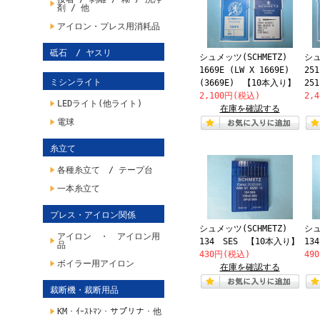
剤 / 他
アイロン・プレス用消耗品
砥石 / ヤスリ
シュメッツ(SCHMETZ)
シュ
1669E (LW X 1669E)
251
ミシンライト
(3669E) 【10本入り】
25
2,100円(税込)
2,
LEDライト(他ライト)
在庫を確認する
電球
糸立て
各種糸立て / テープ台
一本糸立て
プレス・アイロン関係
シュメッツ(SCHMETZ)
シュ
アイロン ・ アイロン用
134 SES 【10本入り】
13
品
430円(税込)
49
ボイラー用アイロン
在庫を確認する
裁断機・裁断用品
KM・ｲｰｽﾄﾏﾝ・サプリナ・他