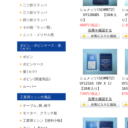
二ツ折りラッパ
シュメッツ(SCHMETZ)
シュ
三ツ折りラッパ
UY128GBS 【10本入
UY
四ツ折りラッパ
り】
り
980円(税込)
1,
その他「ラッパ類」
在庫を確認する
ニット・メリヤス用
ボビン・ボビンケース・釜
(カマ)
ボビン
ボビンケース
釜(カマ)
シュメッツ(SCHMETZ)
シュ
ボビン(関連用品)
UY121GS (DV X 1)
UY1
ルーパー
【10本入り】
16
730円(税込)
87
工業用ミシン付属品
在庫を確認する
テーブル,脚,椅子
モーター、クラッチ板
工業用ミシン【便利小物】