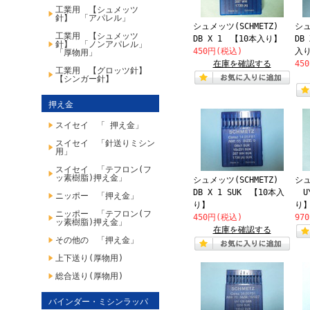
工業用 【シュメッツ
針】 「アパレル」
シュメッツ(SCHMETZ)
シュ
工業用 【シュメッツ
DB X 1 【10本入り】
DB
針】 「ノンアパレル」
450円(税込)
入
「厚物用」
在庫を確認する
45
工業用 【グロッツ針】
【シンガー針】
押え金
スイセイ 「 押え金」
スイセイ 「針送りミシン
用」
スイセイ 「テフロン(フ
ッ素樹脂)押え金」
シュメッツ(SCHMETZ)
シュ
DB X 1 SUK 【10本入
UY
ニッポー 「押え金」
り】
り
ニッポー 「テフロン(フ
450円(税込)
97
ッ素樹脂)押え金」
在庫を確認する
その他の 「押え金」
上下送り(厚物用)
総合送り(厚物用)
バインダー・ミシンラッパ