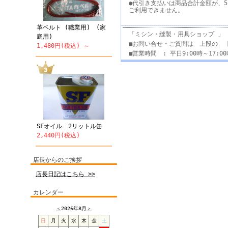
●代引き支払いは商品合計金額が、5
ご利用できません。
革ベルト (職業用) (家
「ミシン・縫製・用具ショップ 」
庭用)
■お問い合せ・ご質問は 上段の 
1,480円(税込) ～
■営業時間 : 平日9:00時～17:
SFオイル 2リットル缶
2,440円(税込)
店長からのご挨拶
店長日記はこちら >>
カレンダー
＜
2026年8月
＞
日
月
火
水
木
金
土