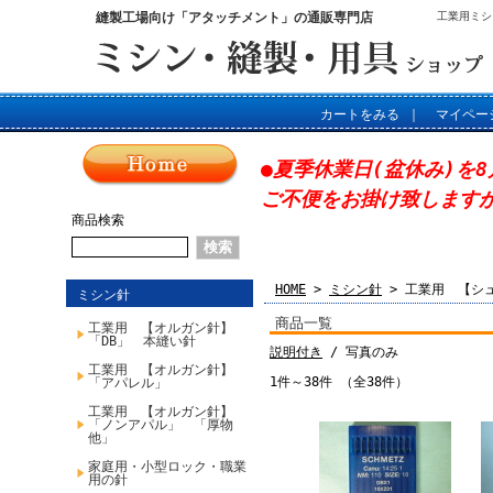
縫製工場向け「アタッチメント」の通販専門店
工業用ミシ
カートをみる
｜
マイペー
●夏季休業日(盆休み)を8
ご不便をお掛け致します
商品検索
HOME
>
ミシン針
> 工業用 【シ
ミシン針
商品一覧
工業用 【オルガン針】
「DB」 本縫い針
説明付き
/ 写真のみ
工業用 【オルガン針】
1件～38件 （全38件）
「アパレル」
工業用 【オルガン針】
「ノンアパル」 「厚物
他」
家庭用・小型ロック・職業
用の針