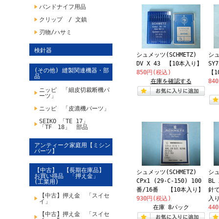
バンドナイフ用品
クリップ / 文鎮
刃物/ハサミ
検針器
シュメッツ(SCHMETZ)
シュ
DV X 43 【10本入り】
SY
(その他) 縫製関連機器・部
850円(税込)
【1
品
在庫を確認する
84
ニッピ 「細皮切裁断機パ
ーツ」
ニッピ 「皮漉機パーツ」
SEIKO 「TE 17」
「TF 18」 部品
アンティーク家庭用【ミシン
パーツ】
【中古】 【長期在庫品】
シュメッツ(SCHMETZ)
シュ
お買い得品 「押え金」
CPx1 (29-C-150) 100
BL
(工業用)
番/16番 【10本入り】
針で
【中古】押え金 「スイセ
930円(税込)
入
イ」
在庫 8パック
44
【中古】押え金 「スイセ