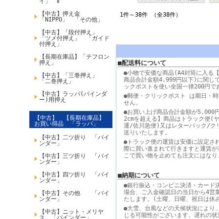
イ」 Ⅱ
【中古】押え金
1件～38件 （全38件）
「NIPPO」 「その他」
【中古】「段付押え」
「ツメ付押え」 「ガイド
付押え」
【長期在庫品】「テフロン
押え」
■配送料について
●小物で安価な商品(A4封筒に入る【
【中古】「三巻押え」
商品合計金額4,999円以下)に関し
「二巻押え」
ックポストを使い全国一律200円で
【中古】ラッパ(バインダ
●郵便・クリックポスト は期日・
ー)用押え
せん。
●お買い上げ商品合計金額が5,000
【中古】 【長期在庫品】
2cmを超える】商品はトラック便(
お買い得品 「ラッパ」
運/佐川急便)又はレターパック/ク
送りいたします。
【中古】二ツ折り 「バイ
●トラック便の運賃は安価に設定さ
ンダー」
際に買い進まれて行きますと運賃が
こで買い物を止めても注文にはなり
【中古】三ツ折り 「バイ
ンダー」
【中古】四ツ折り 「バイ
■納期について
ンダー」
●銀行振込・コンビニ決済・カード
場合、ご入金確認日の当日から4営
【中古】その他 「バイ
ンダー」
たします。(土曜、日曜、祝日は休
●大雪、台風などの天候状況により
【中古】ニット・メリヤ
じる可能性がございます。遅れの状
ス 「バインダー」