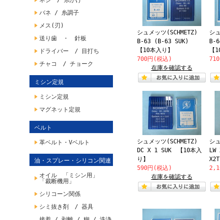
ネジ / 糸かけ
バネ / 糸調子
メス(刃)
シュメッツ(SCHMETZ)
シュ
送り歯 ・ 針板
B-63 (B-63 SUK)
B-
【10本入り】
【1
ドライバー / 目打ち
700円(税込)
71
チャコ / チョーク
在庫を確認する
ミシン定規
ミシン定規
マグネット定規
ベルト
シュメッツ(SCHMETZ)
シュ
革ベルト・Vベルト
DC X 1 SUK 【10本入
LW 
り】
X2
油・スプレー・シリコン関連
590円(税込)
2,
オイル 「ミシン用」
在庫を確認する
「裁断機用」
シリコーン関係
シミ抜き剤 / 器具
接着 / 剥離 / 糊 / 洗浄