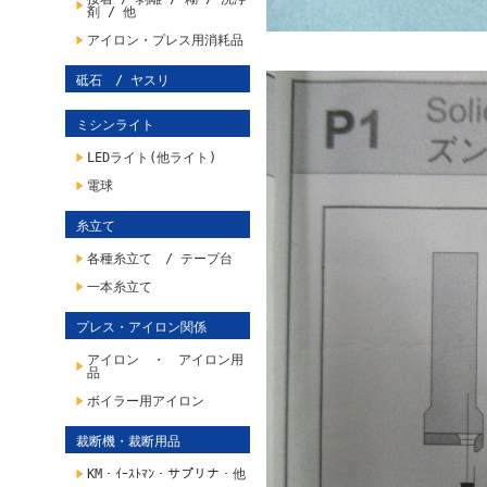
剤 / 他
アイロン・プレス用消耗品
砥石 / ヤスリ
ミシンライト
LEDライト(他ライト)
電球
糸立て
各種糸立て / テープ台
一本糸立て
プレス・アイロン関係
アイロン ・ アイロン用
品
ボイラー用アイロン
裁断機・裁断用品
KM・ｲｰｽﾄﾏﾝ・サプリナ・他