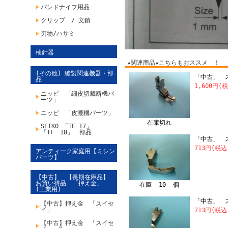
バンドナイフ用品
クリップ / 文鎮
刃物/ハサミ
検針器
★関連商品★こちらもおススメ ！
(その他) 縫製関連機器・部
「中古」 ス
品
1,600円(
ニッピ 「細皮切裁断機パ
ーツ」
ニッピ 「皮漉機パーツ」
在庫切れ
SEIKO 「TE 17」
「TF 18」 部品
「中古」 
713円(税込
アンティーク家庭用【ミシン
パーツ】
【中古】 【長期在庫品】
お買い得品 「押え金」
在庫 10 個
(工業用)
「中古」 
【中古】押え金 「スイセ
イ」
713円(税込
【中古】押え金 「スイセ