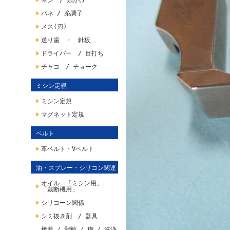
ネジ / 糸かけ
バネ / 糸調子
メス(刃)
送り歯 ・ 針板
ドライバー / 目打ち
チャコ / チョーク
ミシン定規
ミシン定規
マグネット定規
ベルト
革ベルト・Vベルト
油・スプレー・シリコン関連
オイル 「ミシン用」
「裁断機用」
シリコーン関係
シミ抜き剤 / 器具
接着 / 剥離 / 糊 / 洗浄