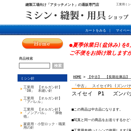
縫製工場向け「アタッチメント」の通販専門店
工業用ミシ
カートをみる
｜
マイペー
●夏季休業日(盆休み)を8
ご不便をお掛け致します
商品検索
HOME
>
【中古】 【長期在庫品】
ミシン針
「中古」 スイセイP1 (ズンバナ
工業用 【オルガン針】
「DB」 本縫い針
スイセイ P1 ズンバナ
工業用 【オルガン針】
「アパレル」
工業用 【オルガン針】
■この商品は中古品になります。
「ノンアパル」 「厚物
他」
■写真と同一の商品をお送りするかど
家庭用・小型ロック・職業
用の針
■工業用本縫いミシンで使用します(