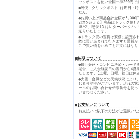
ックポストを使い全国一律200円で
●郵便・クリックポスト は期日・
せん。
●お買い上げ商品合計金額が5,000
2cmを超える】商品はトラック便(
運/佐川急便)又はレターパック/ク
送りいたします。
●トラック便の運賃は安価に設定さ
際に買い進まれて行きますと運賃が
こで買い物を止めても注文にはなり
■納期について
●銀行振込・コンビニ決済・カード
場合、ご入金確認日の当日から4営
たします。(土曜、日曜、祝日は休
●大雪、台風などの天候状況により
じる可能性がございます。遅れの状
ールのお問い合わせ伝票番号を使っ
い合わせください。
■お支払いについて
お支払いは以下の方法がご選択いた