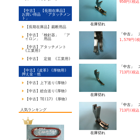
950円(税込
【中古】 【長期在庫品】
お買い得品 「アタッチメン
ト」
在庫切れ
【長期在庫品】裁断用品
「中古」 ス
【中古】「検針器」 「ア
イロン」 用品
1,579円(
【中古】アタッチメント
(工業用)
【中古】 定規 (工業用)
「中古」 
【中古】(皮革) (厚物用)
713円(税込
押え金・他
【中古】上下送り(厚物)
【中古】総合送り(厚物)
在庫切れ
【中古】TE(17) (厚物)
「中古」 ス
人気ランキング
713円(税込
在庫切れ