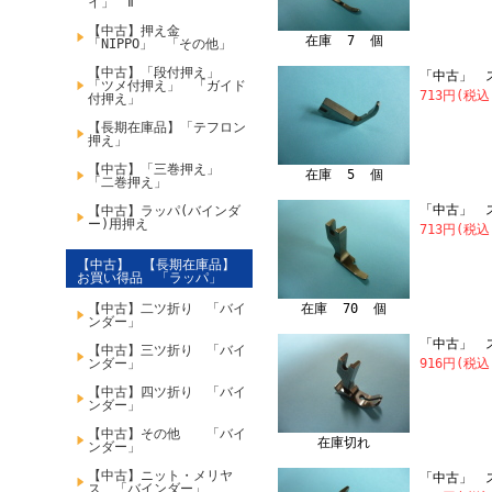
イ」 Ⅱ
【中古】押え金
在庫 7 個
「NIPPO」 「その他」
【中古】「段付押え」
「中古」 
「ツメ付押え」 「ガイド
713円(税込
付押え」
【長期在庫品】「テフロン
押え」
【中古】「三巻押え」
在庫 5 個
「二巻押え」
「中古」 
【中古】ラッパ(バインダ
ー)用押え
713円(税込
【中古】 【長期在庫品】
お買い得品 「ラッパ」
【中古】二ツ折り 「バイ
在庫 70 個
ンダー」
「中古」 ス
【中古】三ツ折り 「バイ
ンダー」
916円(税込
【中古】四ツ折り 「バイ
ンダー」
【中古】その他 「バイ
在庫切れ
ンダー」
【中古】ニット・メリヤ
「中古」 ス
ス 「バインダー」