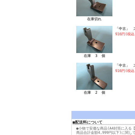
在庫切れ
「中古」 ス
916円(税込
在庫 3 個
「中古」 ス
916円(税込
在庫 2 個
■配送料について
●小物で安価な商品(A4封筒に入る【
商品合計金額4,999円以下)に関し