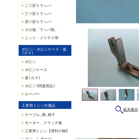
二ツ折りラッパ
三ツ折りラッパ
四ツ折りラッパ
その他「ラッパ類」
ニット・メリヤス用
ボビン・ボビンケース・釜
(カマ)
ボビン
ボビンケース
釜(カマ)
ボビン(関連用品)
ルーパー
工業用ミシン付属品
拡大表示
テーブル,脚,椅子
モーター、クラッチ板
工業用ミシン【便利小物】