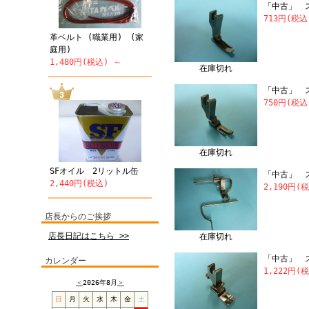
「中古」 
713円(税
革ベルト (職業用) (家
庭用)
1,480円(税込) ～
在庫切れ
「中古」 
750円(税込
在庫切れ
SFオイル 2リットル缶
「中古」 
2,440円(税込)
2,190円(
店長からのご挨拶
店長日記はこちら >>
在庫切れ
「中古」 ス
カレンダー
1,222円(
＜
2026年8月
＞
日
月
火
水
木
金
土