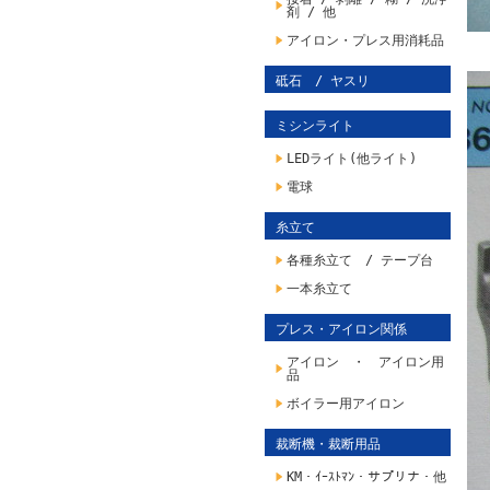
剤 / 他
アイロン・プレス用消耗品
砥石 / ヤスリ
ミシンライト
LEDライト(他ライト)
電球
糸立て
各種糸立て / テープ台
一本糸立て
プレス・アイロン関係
アイロン ・ アイロン用
品
ボイラー用アイロン
裁断機・裁断用品
KM・ｲｰｽﾄﾏﾝ・サプリナ・他