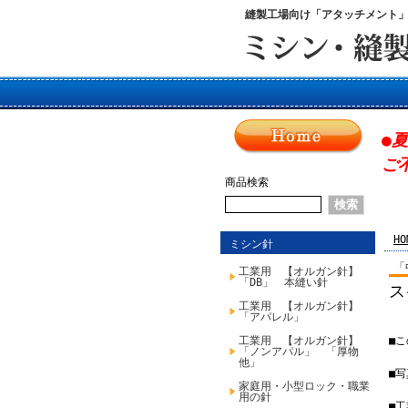
縫製工場向け「アタッチメント
●
ご
商品検索
HO
ミシン針
「
工業用 【オルガン針】
「DB」 本縫い針
ス
工業用 【オルガン針】
「アパレル」
工業用 【オルガン針】
■
「ノンアパル」 「厚物
他」
■
家庭用・小型ロック・職業
用の針
■