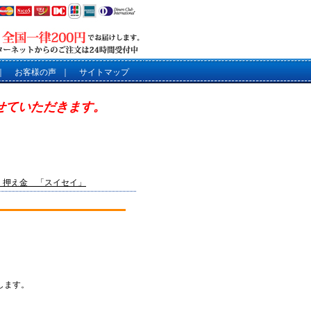
｜
お客様の声
｜
サイトマップ
させていただきます。
】押え金 「スイセイ」
します。