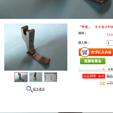
「中古」 スイセイP36
価格:
71
購入数:
返品
この
拡大表示