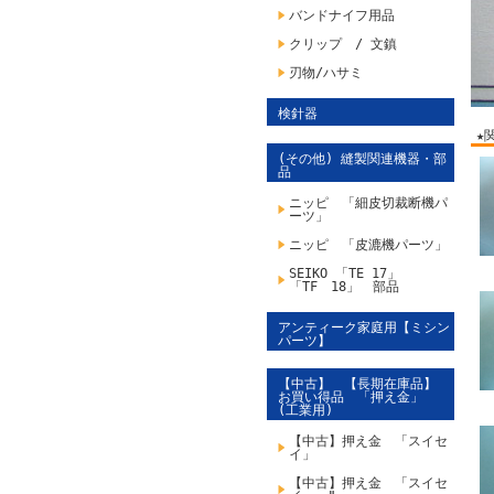
バンドナイフ用品
クリップ / 文鎮
刃物/ハサミ
検針器
★
(その他) 縫製関連機器・部
品
ニッピ 「細皮切裁断機パ
ーツ」
ニッピ 「皮漉機パーツ」
SEIKO 「TE 17」
「TF 18」 部品
アンティーク家庭用【ミシン
パーツ】
【中古】 【長期在庫品】
お買い得品 「押え金」
(工業用)
【中古】押え金 「スイセ
イ」
【中古】押え金 「スイセ