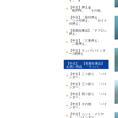
イ」 Ⅱ
【中古】押え金
「NIPPO」 「その他」
【中古】「段付押え」
「ツメ付押え」 「ガイド
付押え」
【長期在庫品】「テフロン
押え」
【中古】「三巻押え」
「二巻押え」
【中古】ラッパ(バインダ
ー)用押え
【中古】 【長期在庫品】
お買い得品 「ラッパ」
【中古】二ツ折り 「バイ
ンダー」
【中古】三ツ折り 「バイ
ンダー」
【中古】四ツ折り 「バイ
ンダー」
【中古】その他 「バイ
ンダー」
【中古】ニット・メリヤ
ス 「バインダー」