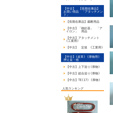
【中古】 【長期在庫品】
お買い得品 「アタッチメン
ト」
【長期在庫品】裁断用品
【中古】「検針器」 「ア
イロン」 用品
【中古】アタッチメント
(工業用)
【中古】 定規 (工業用)
【中古】(皮革) (厚物用)
押え金・他
【中古】上下送り(厚物)
【中古】総合送り(厚物)
【中古】TE(17) (厚物)
人気ランキング