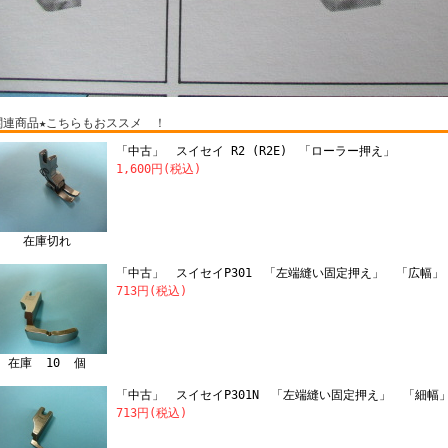
関連商品★こちらもおススメ ！
「中古」 スイセイ R2 (R2E) 「ローラー押え」
1,600円(税込)
在庫切れ
「中古」 スイセイP301 「左端縫い固定押え」 「広幅」
713円(税込)
在庫 10 個
「中古」 スイセイP301N 「左端縫い固定押え」 「細幅
713円(税込)