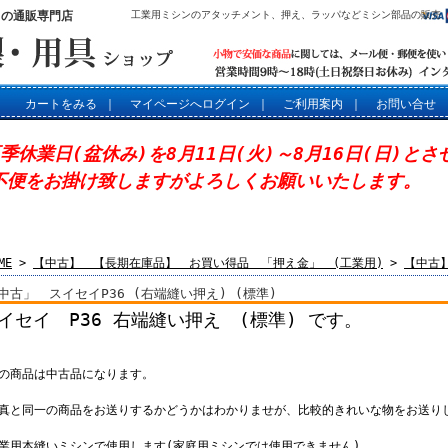
」の通販専門店
工業用ミシンのアタッチメント、押え、ラッパなどミシン部品の販売
カートをみる
｜
マイページへログイン
｜
ご利用案内
｜
お問い合せ
夏季休業日(盆休み)を8月11日(火)～8月16日(日)と
不便をお掛け致しますがよろしくお願いいたします。
ME
>
【中古】 【長期在庫品】 お買い得品 「押え金」 (工業用)
>
【中古
中古」 スイセイP36 (右端縫い押え) (標準)
イセイ P36 右端縫い押え (標準) です。
この商品は中古品になります。
写真と同一の商品をお送りするかどうかはわかりませが、比較的きれいな物をお送り
工業用本縫いミシンで使用します(家庭用ミシンでは使用できません)。