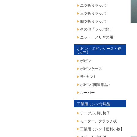
二ツ折りラッパ
三ツ折りラッパ
四ツ折りラッパ
その他「ラッパ類」
ニット・メリヤス用
ボビン・ボビンケース・釜
(カマ)
ボビン
ボビンケース
釜(カマ)
ボビン(関連用品)
ルーパー
工業用ミシン付属品
テーブル,脚,椅子
モーター、クラッチ板
工業用ミシン【便利小物】