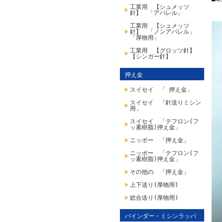
工業用 【シュメッツ
針】 「アパレル」
工業用 【シュメッツ
針】 「ノンアパレル」
「厚物用」
工業用 【グロッツ針】
【シンガー針】
押え金
スイセイ 「 押え金」
スイセイ 「針送りミシン
用」
スイセイ 「テフロン(フ
ッ素樹脂)押え金」
ニッポー 「押え金」
ニッポー 「テフロン(フ
ッ素樹脂)押え金」
その他の 「押え金」
上下送り(厚物用)
総合送り(厚物用)
バインダー・ミシンラッパ