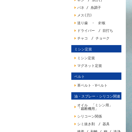
ネジ / 糸かけ
バネ / 糸調子
メス(刃)
送り歯 ・ 針板
ドライバー / 目打ち
チャコ / チョーク
ミシン定規
ミシン定規
マグネット定規
ベルト
革ベルト・Vベルト
油・スプレー・シリコン関連
オイル 「ミシン用」
「裁断機用」
シリコーン関係
シミ抜き剤 / 器具
接着 / 剥離 / 糊 / 洗浄