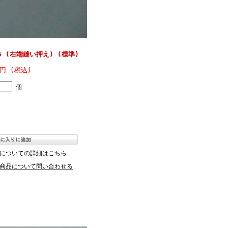
 (右端縫い押え) (標準)
3円 (税込)
個
についての詳細はこちら
商品について問い合わせる