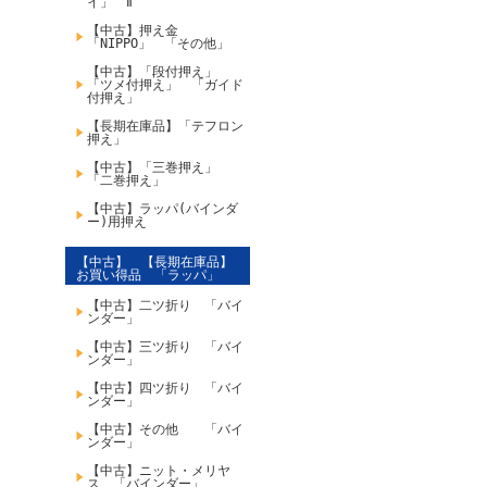
イ」 Ⅱ
【中古】押え金
「NIPPO」 「その他」
【中古】「段付押え」
「ツメ付押え」 「ガイド
付押え」
【長期在庫品】「テフロン
押え」
【中古】「三巻押え」
「二巻押え」
【中古】ラッパ(バインダ
ー)用押え
【中古】 【長期在庫品】
お買い得品 「ラッパ」
【中古】二ツ折り 「バイ
ンダー」
【中古】三ツ折り 「バイ
ンダー」
【中古】四ツ折り 「バイ
ンダー」
【中古】その他 「バイ
ンダー」
【中古】ニット・メリヤ
ス 「バインダー」