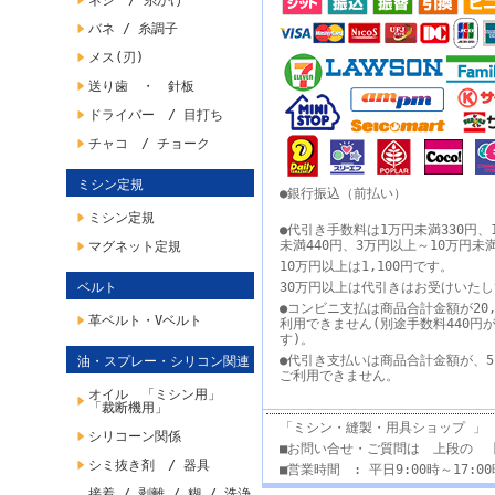
ネジ / 糸かけ
バネ / 糸調子
メス(刃)
送り歯 ・ 針板
ドライバー / 目打ち
チャコ / チョーク
ミシン定規
●銀行振込（前払い）
ミシン定規
●代引き手数料は1万円未満330円、
未満440円、3万円以上～10万円未
マグネット定規
10万円以上は1,100円です。
ベルト
30万円以上は代引きはお受けいた
●コンビニ支払は商品合計金額が20,
革ベルト・Vベルト
利用できません(別途手数料440円
す)。
●代引き支払いは商品合計金額が、5
油・スプレー・シリコン関連
ご利用できません。
オイル 「ミシン用」
「裁断機用」
「ミシン・縫製・用具ショップ 」
シリコーン関係
■お問い合せ・ご質問は 上段の 
シミ抜き剤 / 器具
■営業時間 : 平日9:00時～17:
接着 / 剥離 / 糊 / 洗浄