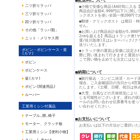
■配送料について
二ツ折りラッパ
●小物で安価な商品(A4封筒に入る【
商品合計金額4,999円以下)に関し
三ツ折りラッパ
ックポストを使い全国一律200円で
●郵便・クリックポスト は期日・
四ツ折りラッパ
せん。
その他「ラッパ類」
●お買い上げ商品合計金額が5,000
2cmを超える】商品はトラック便(
ニット・メリヤス用
運/佐川急便)又はレターパック/ク
送りいたします。
ボビン・ボビンケース・釜
●トラック便の運賃は安価に設定さ
(カマ)
際に買い進まれて行きますと運賃が
こで買い物を止めても注文にはなり
ボビン
ボビンケース
■納期について
釜(カマ)
●銀行振込・コンビニ決済・カード
場合、ご入金確認日の当日から4営
ボビン(関連用品)
たします。(土曜、日曜、祝日は休
●大雪、台風などの天候状況により
ルーパー
じる可能性がございます。遅れの状
ールのお問い合わせ伝票番号を使っ
工業用ミシン付属品
い合わせください。
テーブル,脚,椅子
■お支払いについて
モーター、クラッチ板
お支払いは以下の方法がご選択いた
工業用ミシン【便利小物】