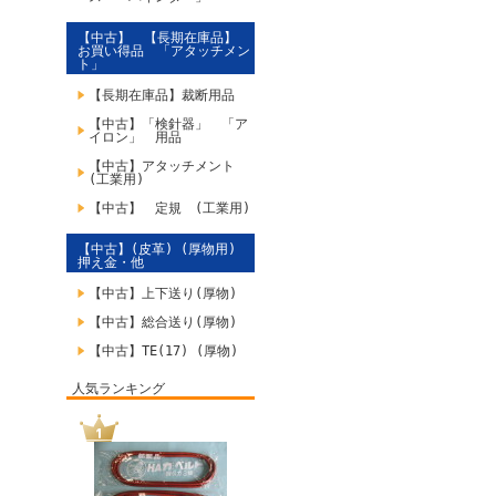
【中古】 【長期在庫品】
お買い得品 「アタッチメン
ト」
【長期在庫品】裁断用品
【中古】「検針器」 「ア
イロン」 用品
【中古】アタッチメント
(工業用)
【中古】 定規 (工業用)
【中古】(皮革) (厚物用)
押え金・他
【中古】上下送り(厚物)
【中古】総合送り(厚物)
【中古】TE(17) (厚物)
人気ランキング