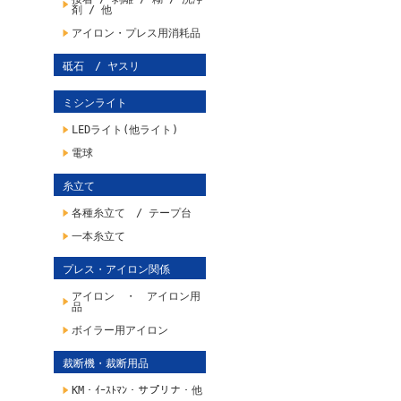
剤 / 他
アイロン・プレス用消耗品
砥石 / ヤスリ
ミシンライト
LEDライト(他ライト)
電球
糸立て
各種糸立て / テープ台
一本糸立て
プレス・アイロン関係
アイロン ・ アイロン用
品
ボイラー用アイロン
裁断機・裁断用品
KM・ｲｰｽﾄﾏﾝ・サプリナ・他