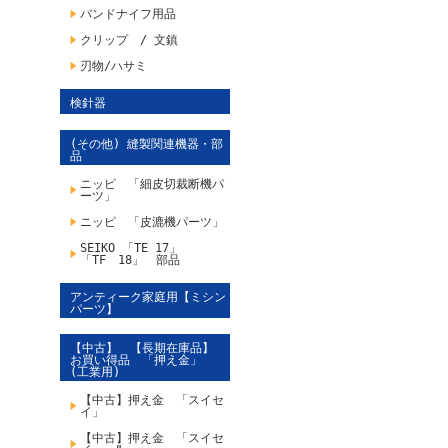
バンドナイフ用品
クリップ / 文鎮
刃物/ハサミ
検針器
(その他) 縫製関連機器・部
品
ニッピ 「細皮切裁断機パ
ーツ」
ニッピ 「皮漉機パーツ」
SEIKO 「TE 17」
「TF 18」 部品
アンティーク家庭用【ミシン
パーツ】
【中古】 【長期在庫品】
お買い得品 「押え金」
(工業用)
【中古】押え金 「スイセ
イ」
【中古】押え金 「スイセ