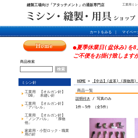
縫製工場向け「アタッチメント」の通販専門店
工業用ミシ
カートをみる
｜
マイペー
●夏季休業日(盆休み)を8
ご不便をお掛け致します
商品検索
HOME
>
【中古】(皮革) (厚物用)
ミシン針
商品一覧
工業用 【オルガン針】
「DB」 本縫い針
説明付き
/ 写真のみ
工業用 【オルガン針】
1件～5件 （全5件）
「アパレル」
工業用 【オルガン針】
「ノンアパル」 「厚物
他」
家庭用・小型ロック・職業
用の針