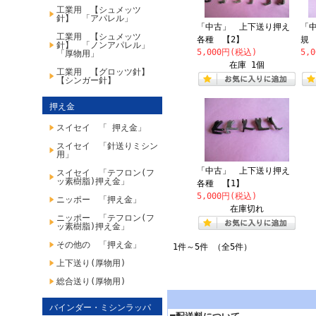
工業用 【シュメッツ
針】 「アパレル」
「中古」 上下送り押え
「
工業用 【シュメッツ
各種 【2】
規 
針】 「ノンアパレル」
5,000円(税込)
5,
「厚物用」
在庫 1個
工業用 【グロッツ針】
【シンガー針】
押え金
スイセイ 「 押え金」
スイセイ 「針送りミシン
用」
「中古」 上下送り押え
スイセイ 「テフロン(フ
ッ素樹脂)押え金」
各種 【1】
5,000円(税込)
ニッポー 「押え金」
在庫切れ
ニッポー 「テフロン(フ
ッ素樹脂)押え金」
その他の 「押え金」
1件～5件 （全5件）
上下送り(厚物用)
総合送り(厚物用)
バインダー・ミシンラッパ