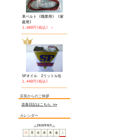
革ベルト (職業用) (家
庭用)
1,480円(税込) ～
SFオイル 2リットル缶
2,440円(税込)
店長からのご挨拶
店長日記はこちら >>
カレンダー
＜
2026年8月
＞
日
月
火
水
木
金
土