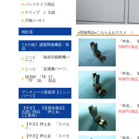
バンドナイフ用品
クリップ / 文鎮
刃物/ハサミ
検針器
★関連商品★こちらもおススメ ！
「中古」 SU
(その他) 縫製関連機器・部
500円(税
品
ニッピ 「細皮切裁断機パ
ーツ」
ニッピ 「皮漉機パーツ」
「中古」 SU
SEIKO 「TE 17」
916円(税
「TF 18」 部品
アンティーク家庭用【ミシン
パーツ】
「中古」 S
【中古】 【長期在庫品】
916円(税
お買い得品 「押え金」
(工業用)
【中古】押え金 「スイセ
イ」
【中古】押え金 「スイセ
「中古」 S