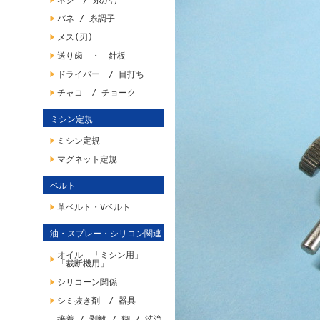
ネジ / 糸かけ
バネ / 糸調子
メス(刃)
送り歯 ・ 針板
ドライバー / 目打ち
チャコ / チョーク
ミシン定規
ミシン定規
マグネット定規
ベルト
革ベルト・Vベルト
油・スプレー・シリコン関連
オイル 「ミシン用」
「裁断機用」
シリコーン関係
シミ抜き剤 / 器具
接着 / 剥離 / 糊 / 洗浄