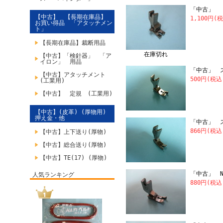
「中古」 N
【中古】 【長期在庫品】
1,100円(
お買い得品 「アタッチメン
ト」
【長期在庫品】裁断用品
在庫切れ
【中古】「検針器」 「ア
イロン」 用品
「中古」 ス
【中古】アタッチメント
500円(税
(工業用)
【中古】 定規 (工業用)
【中古】(皮革) (厚物用)
押え金・他
「中古」 
866円(税込
【中古】上下送り(厚物)
【中古】総合送り(厚物)
【中古】TE(17) (厚物)
「中古」 NI
人気ランキング
880円(税込