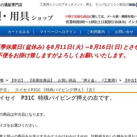
」の通販専門店
工業用ミシンのアタッチメント、押え、ラッパなどミシン部品の販売
カートをみる
｜
マイページへログイン
｜
ご利用案内
｜
お問い合せ
夏季休業日(盆休み)を8月11日(火)～8月16日(日)と
不便をお掛け致しますがよろしくお願いいたします。
ME
>
【中古】 【長期在庫品】 お買い得品 「押え金」 (工業用)
>
【中古
中古」 スイセイP31C (特殊パイピング押え) (左)
イセイ P31C 特殊パイピング押えの左です。
この商品は中古品になります。
サイズをお選びください。
写真と同一の商品をお送りするかどうかはわかりませが、比較的きれいな物をお送り