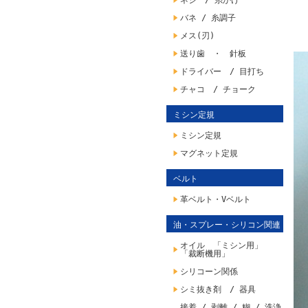
ネジ / 糸かけ
バネ / 糸調子
メス(刃)
送り歯 ・ 針板
ドライバー / 目打ち
チャコ / チョーク
ミシン定規
ミシン定規
マグネット定規
ベルト
革ベルト・Vベルト
油・スプレー・シリコン関連
オイル 「ミシン用」
「裁断機用」
シリコーン関係
シミ抜き剤 / 器具
接着 / 剥離 / 糊 / 洗浄