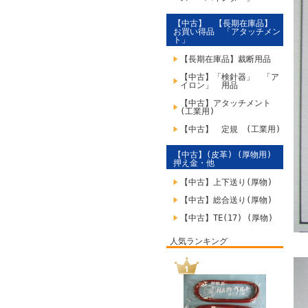
【中古】 【長期在庫品】
お買い得品 「アタッチメン
ト」
【長期在庫品】裁断用品
【中古】「検針器」 「ア
イロン」 用品
【中古】アタッチメント
(工業用)
【中古】 定規 (工業用)
【中古】(皮革) (厚物用)
押え金・他
【中古】上下送り(厚物)
【中古】総合送り(厚物)
【中古】TE(17) (厚物)
人気ランキング