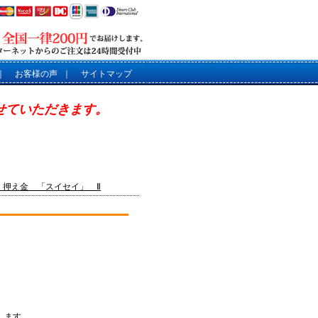
｜
お客様の声
｜
サイトマップ
させていただきます。
】押え金 「スイセイ」 Ⅱ
します。