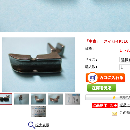
「中古」 スイセイP31C
価格:
1,7
サイズ:
購入数:
返品に
この商
拡大表示