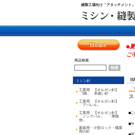
縫製工場向け「アタッチメント
●
ご
商品検索
HO
ミシン針
「
工業用 【オルガン針】
「DB」 本縫い針
ス
工業用 【オルガン針】
「アパレル」
工業用 【オルガン針】
■
「ノンアパル」 「厚物
他」
■
家庭用・小型ロック・職業
用の針
■