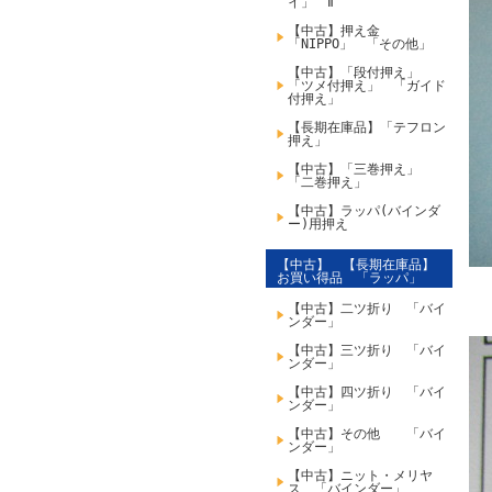
イ」 Ⅱ
【中古】押え金
「NIPPO」 「その他」
【中古】「段付押え」
「ツメ付押え」 「ガイド
付押え」
【長期在庫品】「テフロン
押え」
【中古】「三巻押え」
「二巻押え」
【中古】ラッパ(バインダ
ー)用押え
【中古】 【長期在庫品】
お買い得品 「ラッパ」
【中古】二ツ折り 「バイ
ンダー」
【中古】三ツ折り 「バイ
ンダー」
【中古】四ツ折り 「バイ
ンダー」
【中古】その他 「バイ
ンダー」
【中古】ニット・メリヤ
ス 「バインダー」