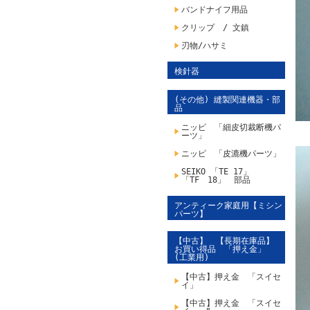
バンドナイフ用品
クリップ / 文鎮
刃物/ハサミ
検針器
(その他) 縫製関連機器・部
品
ニッピ 「細皮切裁断機パ
ーツ」
ニッピ 「皮漉機パーツ」
SEIKO 「TE 17」
「TF 18」 部品
アンティーク家庭用【ミシン
パーツ】
【中古】 【長期在庫品】
お買い得品 「押え金」
(工業用)
【中古】押え金 「スイセ
イ」
【中古】押え金 「スイセ