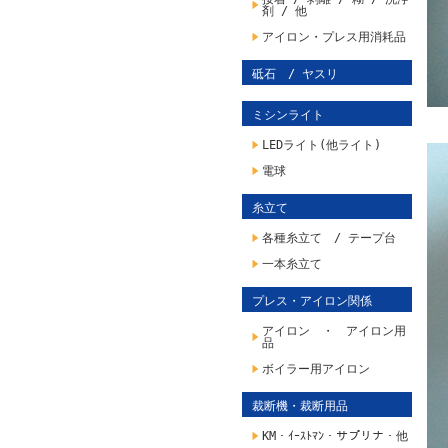
剤 / 他
アイロン・プレス用消耗品
砥石 / ヤスリ
ミシンライト
LEDライト(他ライト)
電球
糸立て
各種糸立て / テープ台
一本糸立て
プレス・アイロン関係
アイロン ・ アイロン用
品
ボイラー用アイロン
裁断機・裁断用品
KM・ｲｰｽﾄﾏﾝ・サプリナ・他