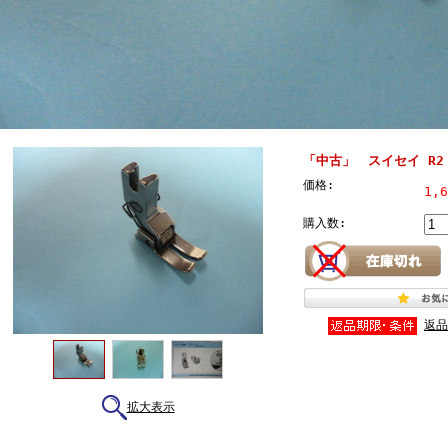
「中古」 スイセイ R2
価格:
1,
購入数:
返品
拡大表示