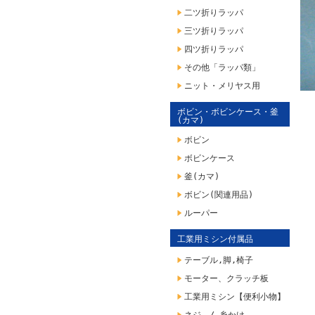
二ツ折りラッパ
三ツ折りラッパ
四ツ折りラッパ
その他「ラッパ類」
ニット・メリヤス用
ボビン・ボビンケース・釜
(カマ)
ボビン
ボビンケース
釜(カマ)
ボビン(関連用品)
ルーパー
工業用ミシン付属品
テーブル,脚,椅子
モーター、クラッチ板
工業用ミシン【便利小物】