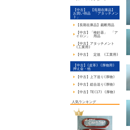
【中古】 【長期在庫品】
お買い得品 「アタッチメン
ト」
【長期在庫品】裁断用品
【中古】「検針器」 「ア
イロン」 用品
【中古】アタッチメント
(工業用)
【中古】 定規 (工業用)
【中古】(皮革) (厚物用)
押え金・他
【中古】上下送り(厚物)
【中古】総合送り(厚物)
【中古】TE(17) (厚物)
人気ランキング