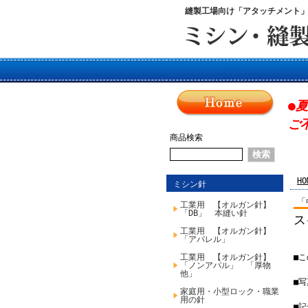
縫製工場向け「アタッチメント
●
ご
商品検索
HO
ミシン針
「
工業用 【オルガン針】
「DB」 本縫い針
ス
工業用 【オルガン針】
「アパレル」
工業用 【オルガン針】
■
「ノンアパル」 「厚物
他」
■
家庭用・小型ロック・職業
用の針
■