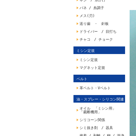
ネジ / 糸かけ
バネ / 糸調子
メス(刃)
送り歯 ・ 針板
ドライバー / 目打ち
チャコ / チョーク
ミシン定規
ミシン定規
マグネット定規
ベルト
革ベルト・Vベルト
油・スプレー・シリコン関連
オイル 「ミシン用」
「裁断機用」
シリコーン関係
シミ抜き剤 / 器具
接着 / 剥離 / 糊 / 洗浄