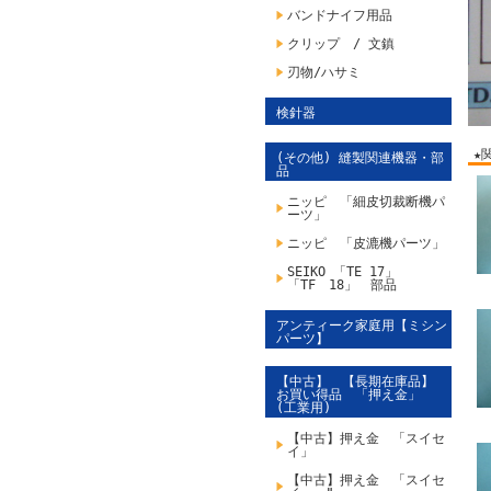
バンドナイフ用品
クリップ / 文鎮
刃物/ハサミ
検針器
★
(その他) 縫製関連機器・部
品
ニッピ 「細皮切裁断機パ
ーツ」
ニッピ 「皮漉機パーツ」
SEIKO 「TE 17」
「TF 18」 部品
アンティーク家庭用【ミシン
パーツ】
【中古】 【長期在庫品】
お買い得品 「押え金」
(工業用)
【中古】押え金 「スイセ
イ」
【中古】押え金 「スイセ