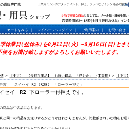
」の通販専門店
工業用ミシンのアタッチメント、押え、ラッパなどミシン部品の販売
カートをみる
｜
マイページへログイン
｜
ご利用案内
｜
お問い合せ
夏季休業日(盆休み)を8月11日(火)～8月16日(日)と
不便をお掛け致しますがよろしくお願いいたします。
ME
>
【中古】 【長期在庫品】 お買い得品 「押え金」 (工業用)
>
【中古
中古」 スイセイ R2 (R2E) 「ローラー押え」
イセイ R2 下ローラー付押えです。
この商品は中古品になります。
写真と同一の商品をお送りするかどうかはわかりませんが、比較的きれいな物をお送
記号はR2かR2Eのどちらになるかはわかりません。