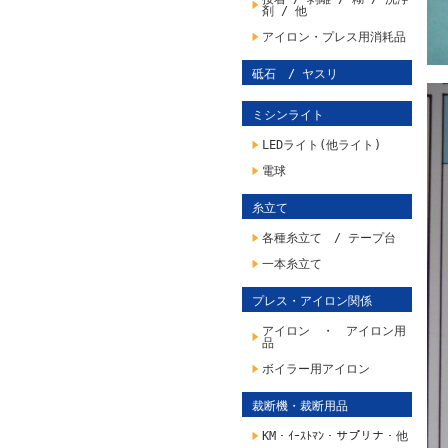
剤 / 他
アイロン・プレス用消耗品
砥石 / ヤスリ
ミシンライト
LEDライト(他ライト)
電球
糸立て
各種糸立て / テープ台
一本糸立て
プレス・アイロン関係
アイロン ・ アイロン用
品
ボイラー用アイロン
裁断機・裁断用品
KM・ｲｰｽﾄﾏﾝ・サプリナ・他