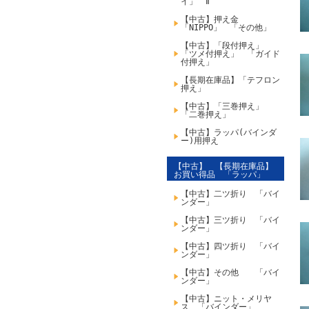
イ」 Ⅱ
【中古】押え金
「NIPPO」 「その他」
【中古】「段付押え」
「ツメ付押え」 「ガイド
付押え」
【長期在庫品】「テフロン
押え」
【中古】「三巻押え」
「二巻押え」
【中古】ラッパ(バインダ
ー)用押え
【中古】 【長期在庫品】
お買い得品 「ラッパ」
【中古】二ツ折り 「バイ
ンダー」
【中古】三ツ折り 「バイ
ンダー」
【中古】四ツ折り 「バイ
ンダー」
【中古】その他 「バイ
ンダー」
【中古】ニット・メリヤ
ス 「バインダー」