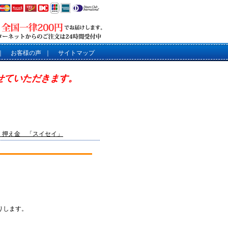
｜
お客様の声
｜
サイトマップ
させていただきます。
】押え金 「スイセイ」
りします。