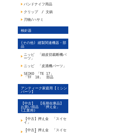
バンドナイフ用品
クリップ / 文鎮
刃物/ハサミ
検針器
(その他) 縫製関連機器・部
品
ニッピ 「細皮切裁断機パ
ーツ」
ニッピ 「皮漉機パーツ」
SEIKO 「TE 17」
「TF 18」 部品
アンティーク家庭用【ミシン
パーツ】
【中古】 【長期在庫品】
お買い得品 「押え金」
(工業用)
【中古】押え金 「スイセ
イ」
【中古】押え金 「スイセ