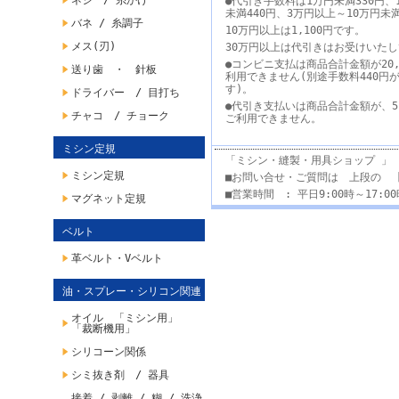
ネジ / 糸かけ
●代引き手数料は1万円未満330円、
未満440円、3万円以上～10万円未
バネ / 糸調子
10万円以上は1,100円です。
メス(刃)
30万円以上は代引きはお受けいた
●コンビニ支払は商品合計金額が20,
送り歯 ・ 針板
利用できません(別途手数料440円
す)。
ドライバー / 目打ち
●代引き支払いは商品合計金額が、5
チャコ / チョーク
ご利用できません。
ミシン定規
「ミシン・縫製・用具ショップ 」
ミシン定規
■お問い合せ・ご質問は 上段の 
■営業時間 : 平日9:00時～17:
マグネット定規
ベルト
革ベルト・Vベルト
油・スプレー・シリコン関連
オイル 「ミシン用」
「裁断機用」
シリコーン関係
シミ抜き剤 / 器具
接着 / 剥離 / 糊 / 洗浄