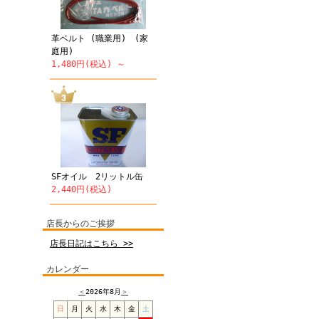
革ベルト (職業用) (家
庭用)
1,480円(税込) ～
SFオイル 2リットル缶
2,440円(税込)
店長からのご挨拶
店長日記はこちら >>
カレンダー
＜
2026年8月
＞
日
月
火
水
木
金
土