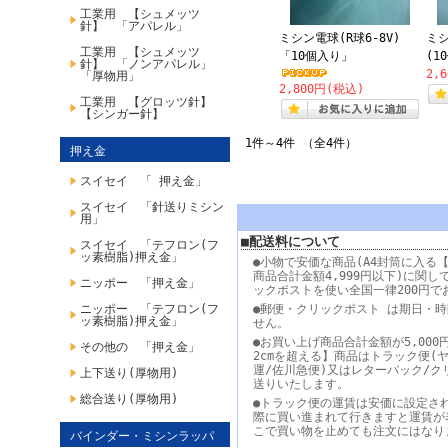
工業用 【シュメッツ
針】 「アパレル」
ミシン電球(R球6-8V)
ミシ
工業用 【シュメッツ
「10個入り」
(1
針】 「ノンアパレル」
2,
「厚物用」
2,800円(税込)
工業用 【グロッツ針】
【シンガー針】
1件～4件 （全4件）
押え金
スイセイ 「 押え金」
スイセイ 「針送りミシン
用」
■配送料について
スイセイ 「テフロン(フ
ッ素樹脂)押え金」
●小物で安価な商品(A4封筒に入る【
商品合計金額4,999円以下)に関し
ニッポー 「押え金」
ックポストを使い全国一律200円で
ニッポー 「テフロン(フ
●郵便・クリックポスト は期日・
ッ素樹脂)押え金」
せん。
●お買い上げ商品合計金額が5,000
その他の 「押え金」
2cmを超える】商品はトラック便(
運/佐川急便)又はレターパック/ク
上下送り(厚物用)
送りいたします。
総合送り(厚物用)
●トラック便の運賃は安価に設定さ
際に買い進まれて行きますと運賃が
こで買い物を止めても注文にはなり
バインダー・ミシンラッパ