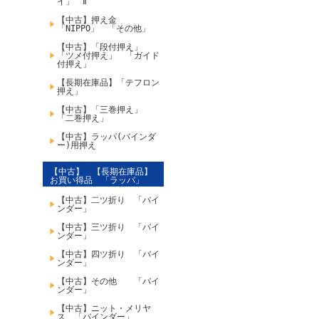
イ」 Ⅱ
【中古】押え金
「NIPPO」 「その他」
【中古】「段付押え」
「ツメ付押え」 「ガイド
付押え」
【長期在庫品】「テフロン
押え」
【中古】「三巻押え」
「二巻押え」
【中古】ラッパ(バインダ
ー)用押え
【中古】 【長期在庫品】
お買い得品 「ラッパ」
【中古】二ツ折り 「バイ
ンダー」
【中古】三ツ折り 「バイ
ンダー」
【中古】四ツ折り 「バイ
ンダー」
【中古】その他 「バイ
ンダー」
【中古】ニット・メリヤ
ス 「バインダー」