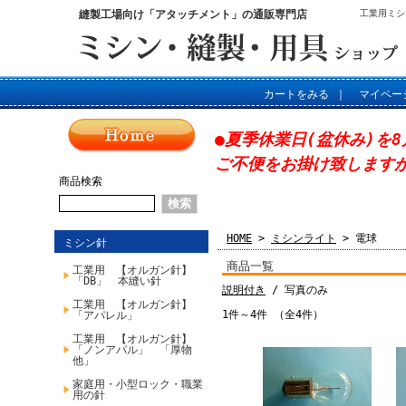
縫製工場向け「アタッチメント」の通販専門店
工業用ミシ
カートをみる
｜
マイペー
●夏季休業日(盆休み)を8
ご不便をお掛け致します
商品検索
HOME
>
ミシンライト
> 電球
ミシン針
商品一覧
工業用 【オルガン針】
「DB」 本縫い針
説明付き
/ 写真のみ
工業用 【オルガン針】
1件～4件 （全4件）
「アパレル」
工業用 【オルガン針】
「ノンアパル」 「厚物
他」
家庭用・小型ロック・職業
用の針