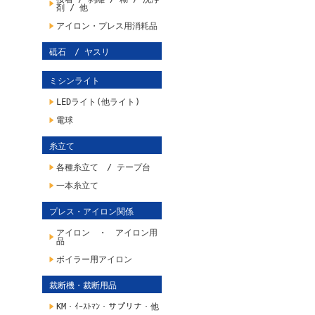
剤 / 他
アイロン・プレス用消耗品
砥石 / ヤスリ
ミシンライト
LEDライト(他ライト)
電球
糸立て
各種糸立て / テープ台
一本糸立て
プレス・アイロン関係
アイロン ・ アイロン用
品
ボイラー用アイロン
裁断機・裁断用品
KM・ｲｰｽﾄﾏﾝ・サプリナ・他