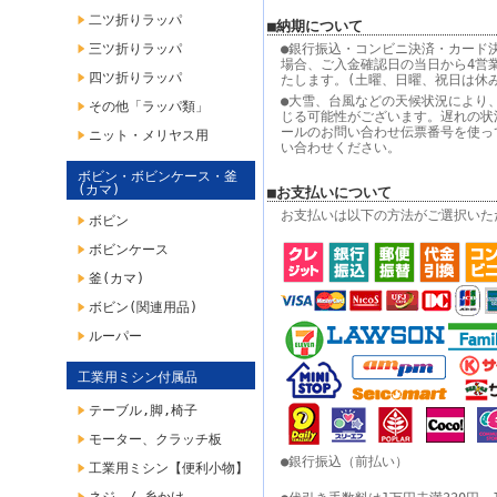
二ツ折りラッパ
■納期について
三ツ折りラッパ
●銀行振込・コンビニ決済・カード
場合、ご入金確認日の当日から4営
四ツ折りラッパ
たします。(土曜、日曜、祝日は休
●大雪、台風などの天候状況により
その他「ラッパ類」
じる可能性がございます。遅れの状
ールのお問い合わせ伝票番号を使っ
ニット・メリヤス用
い合わせください。
ボビン・ボビンケース・釜
(カマ)
■お支払いについて
お支払いは以下の方法がご選択いた
ボビン
ボビンケース
釜(カマ)
ボビン(関連用品)
ルーパー
工業用ミシン付属品
テーブル,脚,椅子
モーター、クラッチ板
●銀行振込（前払い）
工業用ミシン【便利小物】