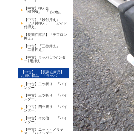
イ」 Ⅱ
【中古】押え金
「NIPPO」 「その他」
【中古】「段付押え」
「ツメ付押え」 「ガイド
付押え」
【長期在庫品】「テフロン
押え」
【中古】「三巻押え」
「二巻押え」
【中古】ラッパ(バインダ
ー)用押え
【中古】 【長期在庫品】
お買い得品 「ラッパ」
【中古】二ツ折り 「バイ
ンダー」
【中古】三ツ折り 「バイ
ンダー」
【中古】四ツ折り 「バイ
ンダー」
【中古】その他 「バイ
ンダー」
【中古】ニット・メリヤ
ス 「バインダー」