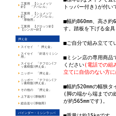
工業用 【シュメッツ
トッパー付き)が付い
針】 「アパレル」
工業用 【シュメッツ
針】 「ノンアパレル」
「厚物用」
■幅約860mm、高さ約
工業用 【グロッツ針】
す。踏板を下げる金具
【シンガー針】
押え金
■ご自分で組み立てて
スイセイ 「 押え金」
スイセイ 「針送りミシン
■ミシン店の専用商品
用」
スイセイ 「テフロン(フ
ください
(電話での組
ッ素樹脂)押え金」
立てに自信のない方に
ニッポー 「押え金」
ニッポー 「テフロン(フ
ッ素樹脂)押え金」
■幅約520mmの幅狭
その他の 「押え金」
(脚の端から端までの
上下送り(厚物用)
が約565mmです)。
総合送り(厚物用)
バインダー・ミシンラッパ
■重量は約15kgです。