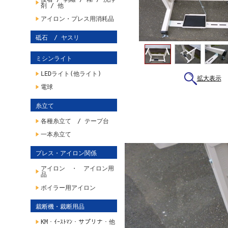
剤 / 他
アイロン・プレス用消耗品
砥石 / ヤスリ
ミシンライト
LEDライト(他ライト)
拡大表示
電球
糸立て
各種糸立て / テープ台
一本糸立て
プレス・アイロン関係
アイロン ・ アイロン用
品
ボイラー用アイロン
裁断機・裁断用品
KM・ｲｰｽﾄﾏﾝ・サプリナ・他