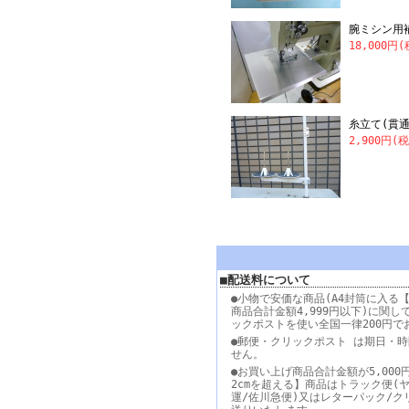
腕ミシン用補
18,000円
糸立て(貫通
2,900円(
■配送料について
●小物で安価な商品(A4封筒に入る【
商品合計金額4,999円以下)に関し
ックポストを使い全国一律200円で
●郵便・クリックポスト は期日・
せん。
●お買い上げ商品合計金額が5,000
2cmを超える】商品はトラック便(
運/佐川急便)又はレターパック/ク