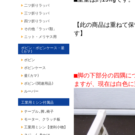
二ツ折りラッパ
三ツ折りラッパ
四ツ折りラッパ
【此の商品は重ねて保
その他「ラッパ類」
す】
ニット・メリヤス用
ボビン・ボビンケース・釜
(カマ)
ボビン
ボビンケース
■脚の下部分の四隅に
釜(カマ)
ますが、現在は白色に
ボビン(関連用品)
ルーパー
工業用ミシン付属品
テーブル,脚,椅子
モーター、クラッチ板
工業用ミシン【便利小物】