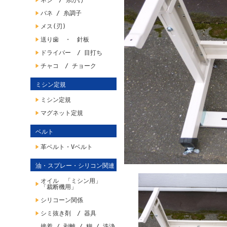
ネジ / 糸かけ
バネ / 糸調子
メス(刃)
送り歯 ・ 針板
ドライバー / 目打ち
チャコ / チョーク
ミシン定規
ミシン定規
マグネット定規
ベルト
革ベルト・Vベルト
油・スプレー・シリコン関連
オイル 「ミシン用」
「裁断機用」
シリコーン関係
シミ抜き剤 / 器具
接着 / 剥離 / 糊 / 洗浄