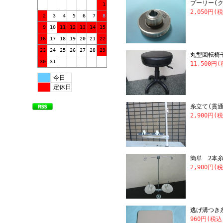
プーリー(
1
2,050円(
2
3
4
5
6
7
8
9
10
11
12
13
14
15
16
17
18
19
20
21
22
23
24
25
26
27
28
29
丸型回転椅
30
31
11,500円
今日
定休日
糸立て(貫通
2,900円(
簡単 2本
2,900円(
逃げ溝つき
960円(税込