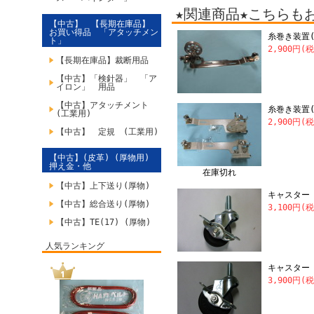
★関連商品★こちらも
【中古】 【長期在庫品】
お買い得品 「アタッチメン
糸巻き装置
ト」
2,900円(
【長期在庫品】裁断用品
【中古】「検針器」 「ア
イロン」 用品
【中古】アタッチメント
糸巻き装置(
(工業用)
2,900円(
【中古】 定規 (工業用)
【中古】(皮革) (厚物用)
押え金・他
在庫切れ
【中古】上下送り(厚物)
キャスター (
【中古】総合送り(厚物)
3,100円(
【中古】TE(17) (厚物)
人気ランキング
キャスター (
3,900円(