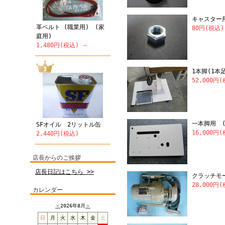
キャスター
革ベルト (職業用) (家
80円(税込)
庭用)
1,480円(税込) ～
1本脚(1本
52,000円
一本脚用 (
SFオイル 2リットル缶
16,000円
2,440円(税込)
店長からのご挨拶
店長日記はこちら >>
クラッチモータ
28,000円
カレンダー
＜
2026年8月
＞
日
月
火
水
木
金
土