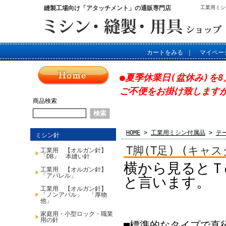
縫製工場向け「アタッチメント」の通販専門店
工業用ミシ
カートをみる
｜
マイペー
●夏季休業日(盆休み)を8
ご不便をお掛け致します
商品検索
HOME
>
工業用ミシン付属品
>
テ
ミシン針
T脚(T足) (キャ
工業用 【オルガン針】
「DB」 本縫い針
横から見るとＴ
工業用 【オルガン針】
「アパレル」
と言います。
工業用 【オルガン針】
「ノンアパル」 「厚物
他」
家庭用・小型ロック・職業
用の針
■標準的なタイプで直径