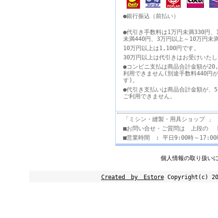
●銀行振込（前払い）
●代引き手数料は1万円未満330円、
未満440円、3万円以上～10万円未
10万円以上は1,100円です。
30万円以上は代引きはお受けいた
●コンビニ支払は商品合計金額が20,
利用できません(別途手数料440円
す)。
●代引き支払いは商品合計金額が、5
ご利用できません。
「ミシン・縫製・用具ショップ 」
■お問い合せ・ご質問は 上段の 
■営業時間 : 平日9:00時～17:
個人情報の取り扱い
Created by Estore
Copyright(c) 