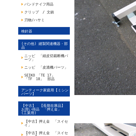
バンドナイフ用品
クリップ / 文鎮
刃物/ハサミ
検針器
(その他) 縫製関連機器・部
品
ニッピ 「細皮切裁断機パ
ーツ」
ニッピ 「皮漉機パーツ」
SEIKO 「TE 17」
「TF 18」 部品
アンティーク家庭用【ミシン
パーツ】
【中古】 【長期在庫品】
お買い得品 「押え金」
(工業用)
【中古】押え金 「スイセ
イ」
【中古】押え金 「スイセ