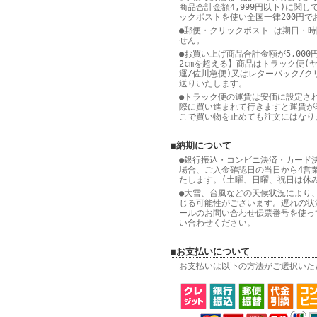
商品合計金額4,999円以下)に関し
ックポストを使い全国一律200円で
●郵便・クリックポスト は期日・
せん。
●お買い上げ商品合計金額が5,000
2cmを超える】商品はトラック便(
運/佐川急便)又はレターパック/ク
送りいたします。
●トラック便の運賃は安価に設定さ
際に買い進まれて行きますと運賃が
こで買い物を止めても注文にはなり
■納期について
●銀行振込・コンビニ決済・カード
場合、ご入金確認日の当日から4営
たします。(土曜、日曜、祝日は休
●大雪、台風などの天候状況により
じる可能性がございます。遅れの状
ールのお問い合わせ伝票番号を使っ
い合わせください。
■お支払いについて
お支払いは以下の方法がご選択いた