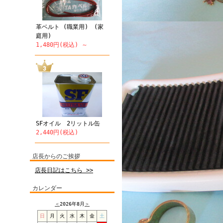
革ベルト (職業用) (家
庭用)
1,480円(税込) ～
SFオイル 2リットル缶
2,440円(税込)
店長からのご挨拶
店長日記はこちら >>
カレンダー
＜
2026年8月
＞
日
月
火
水
木
金
土