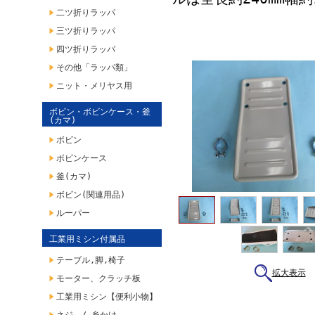
二ツ折りラッパ
三ツ折りラッパ
四ツ折りラッパ
その他「ラッパ類」
ニット・メリヤス用
ボビン・ボビンケース・釜
(カマ)
ボビン
ボビンケース
釜(カマ)
ボビン(関連用品)
ルーパー
工業用ミシン付属品
テーブル,脚,椅子
拡大表示
モーター、クラッチ板
工業用ミシン【便利小物】