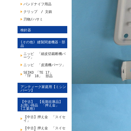
バンドナイフ用品
クリップ / 文鎮
刃物/ハサミ
検針器
(その他) 縫製関連機器・部
品
ニッピ 「細皮切裁断機パ
ーツ」
ニッピ 「皮漉機パーツ」
SEIKO 「TE 17」
「TF 18」 部品
アンティーク家庭用【ミシン
パーツ】
【中古】 【長期在庫品】
お買い得品 「押え金」
(工業用)
【中古】押え金 「スイセ
イ」
【中古】押え金 「スイセ