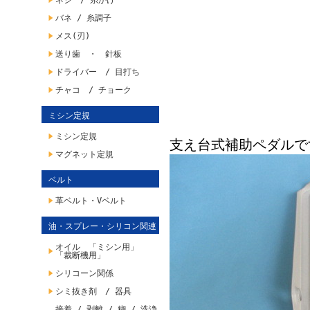
ネジ / 糸かけ
バネ / 糸調子
メス(刃)
送り歯 ・ 針板
ドライバー / 目打ち
チャコ / チョーク
ミシン定規
ミシン定規
支え台式補助ペダルで
マグネット定規
ベルト
革ベルト・Vベルト
油・スプレー・シリコン関連
オイル 「ミシン用」
「裁断機用」
シリコーン関係
シミ抜き剤 / 器具
接着 / 剥離 / 糊 / 洗浄