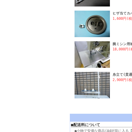
ヒザ当てカ
1,600円(
腕ミシン用補
18,000円
糸立て(貫通
2,900円(
■配送料について
●小物で安価な商品(A4封筒に入る【