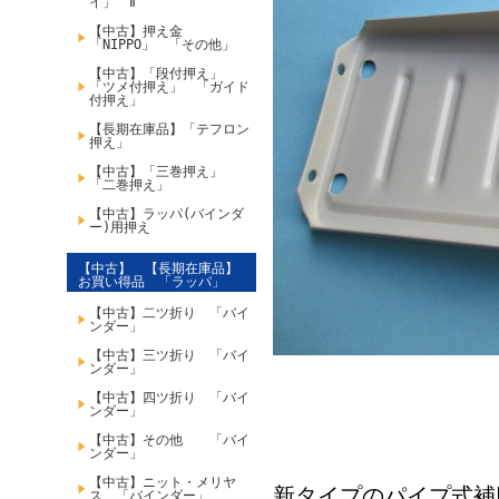
イ」 Ⅱ
【中古】押え金
「NIPPO」 「その他」
【中古】「段付押え」
「ツメ付押え」 「ガイド
付押え」
【長期在庫品】「テフロン
押え」
【中古】「三巻押え」
「二巻押え」
【中古】ラッパ(バインダ
ー)用押え
【中古】 【長期在庫品】
お買い得品 「ラッパ」
【中古】二ツ折り 「バイ
ンダー」
【中古】三ツ折り 「バイ
ンダー」
【中古】四ツ折り 「バイ
ンダー」
【中古】その他 「バイ
ンダー」
【中古】ニット・メリヤ
新タイプのパイプ式補
ス 「バインダー」