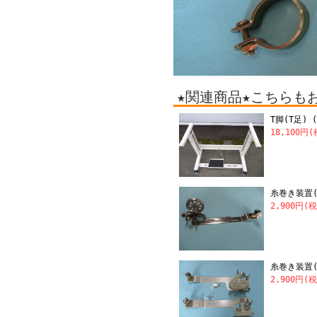
★関連商品★こちらも
T脚(T足)
18,100円
糸巻き装置
2,900円(
糸巻き装置(
2,900円(