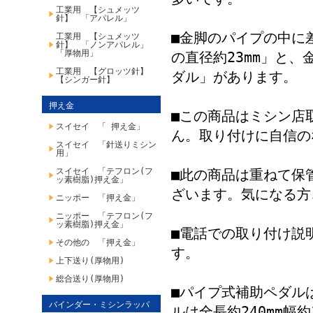
工業用 【シュメッツ
針】 「アパレル」
■金脚のパイプの中に
工業用 【シュメッツ
針】 「ノンアパレル」
「厚物用」
の直径約23mm」と
工業用 【グロッツ針】
ダル」があります。
【シンガー針】
押え金
■この商品はミシン店
スイセイ 「 押え金」
ん。取り付けに自信の
スイセイ 「針送りミシン
用」
スイセイ 「テフロン(フ
■此の商品は重ねて保
ッ素樹脂)押え金」
ざいます。気になる方
ニッポー 「押え金」
ニッポー 「テフロン(フ
ッ素樹脂)押え金」
■電話での取り付け説
その他の 「押え金」
す。
上下送り(厚物用)
総合送り(厚物用)
■パイプ式補助ペダルは
バインダー・ミシンラッパ
ルは全長約240mm幅約