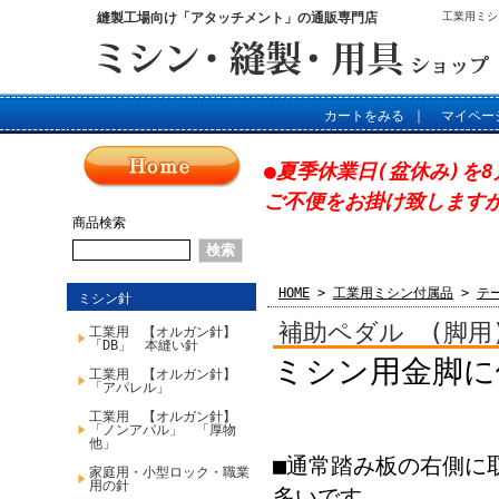
縫製工場向け「アタッチメント」の通販専門店
工業用ミシ
カートをみる
｜
マイペー
●夏季休業日(盆休み)を8
ご不便をお掛け致します
商品検索
HOME
>
工業用ミシン付属品
>
テ
ミシン針
補助ペダル (脚用
工業用 【オルガン針】
「DB」 本縫い針
ミシン用金脚に
工業用 【オルガン針】
「アパレル」
工業用 【オルガン針】
「ノンアパル」 「厚物
他」
■通常踏み板の右側に
家庭用・小型ロック・職業
用の針
多いです。