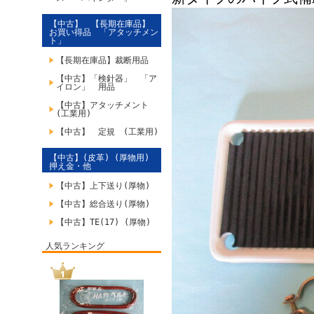
【中古】 【長期在庫品】
お買い得品 「アタッチメン
ト」
【長期在庫品】裁断用品
【中古】「検針器」 「ア
イロン」 用品
【中古】アタッチメント
(工業用)
【中古】 定規 (工業用)
【中古】(皮革) (厚物用)
押え金・他
【中古】上下送り(厚物)
【中古】総合送り(厚物)
【中古】TE(17) (厚物)
人気ランキング