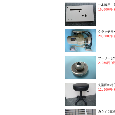
一本脚用 (
16,000円
クラッチモータ
28,000円
プーリー(
2,050円(
丸型回転椅
11,500円
糸立て(貫通