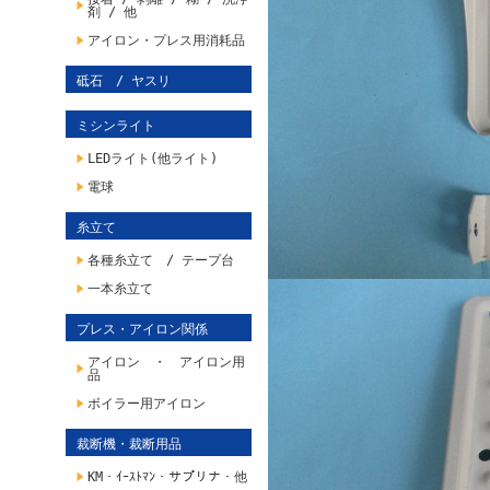
剤 / 他
アイロン・プレス用消耗品
砥石 / ヤスリ
ミシンライト
LEDライト(他ライト)
電球
糸立て
各種糸立て / テープ台
一本糸立て
プレス・アイロン関係
アイロン ・ アイロン用
品
ボイラー用アイロン
裁断機・裁断用品
KM・ｲｰｽﾄﾏﾝ・サプリナ・他