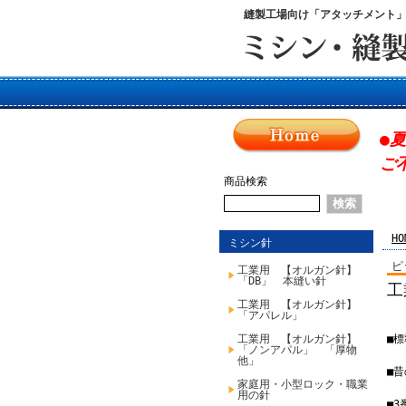
縫製工場向け「アタッチメント
●
ご
商品検索
HO
ミシン針
ピ
工業用 【オルガン針】
「DB」 本縫い針
工
工業用 【オルガン針】
「アパレル」
工業用 【オルガン針】
■
「ノンアパル」 「厚物
他」
■
家庭用・小型ロック・職業
用の針
■