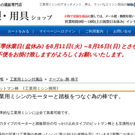
」の通販専門店
工業用ミシンのアタッチメント、押え、ラッパなどミシン部品の販売
カートをみる
｜
マイページへログイン
｜
ご利用案内
｜
お問い合せ
夏季休業日(盆休み)を8月11日(火)～8月16日(日)と
不便をお掛け致しますがよろしくお願いいたします。
ME
>
工業用ミシン付属品
>
テーブル,脚,椅子
ットマン棒 (工業用ミシン脚用)
業用ミシンのモーターと踏板をつなぐ為の棒です。
標準的な工業用ミシンには全て装着可能です。
昔のタイプのモーターと踏板部分の引っかけ止めタイプのピットマン棒とも互換性が
3番目の写真は工業用の本縫いミシンに取り付けた状態を写しています(実際にお送り