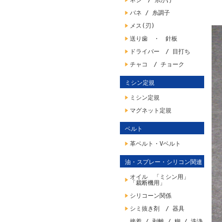
ネジ / 糸かけ
バネ / 糸調子
メス(刃)
送り歯 ・ 針板
ドライバー / 目打ち
チャコ / チョーク
ミシン定規
ミシン定規
マグネット定規
ベルト
革ベルト・Vベルト
油・スプレー・シリコン関連
オイル 「ミシン用」
「裁断機用」
シリコーン関係
シミ抜き剤 / 器具
接着 / 剥離 / 糊 / 洗浄