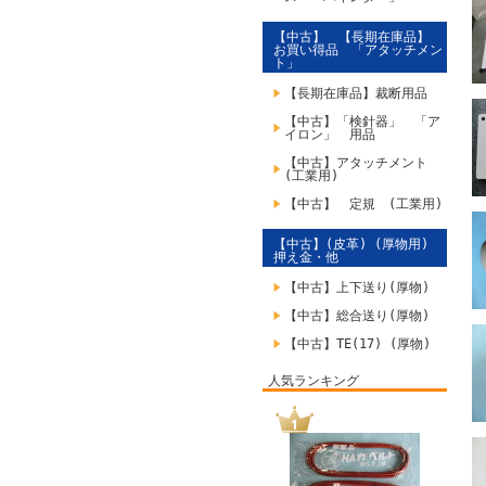
【中古】 【長期在庫品】
お買い得品 「アタッチメン
ト」
【長期在庫品】裁断用品
【中古】「検針器」 「ア
イロン」 用品
【中古】アタッチメント
(工業用)
【中古】 定規 (工業用)
【中古】(皮革) (厚物用)
押え金・他
【中古】上下送り(厚物)
【中古】総合送り(厚物)
【中古】TE(17) (厚物)
人気ランキング