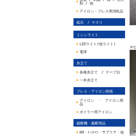
剤 / 他
アイロン・プレス用消耗品
砥石 / ヤスリ
ミシンライト
LEDライト(他ライト)
※
電球
糸立て
各種糸立て / テープ台
一本糸立て
プレス・アイロン関係
アイロン ・ アイロン用
品
ボイラー用アイロン
裁断機・裁断用品
KM・ｲｰｽﾄﾏﾝ・サプリナ・他