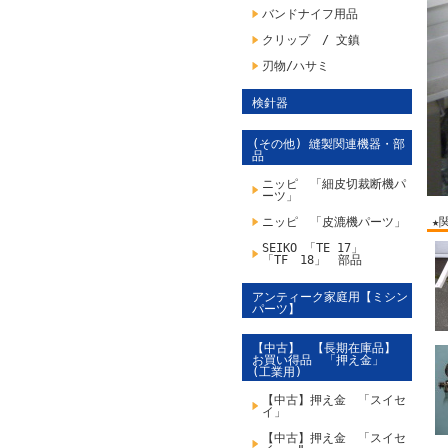
バンドナイフ用品
クリップ / 文鎮
刃物/ハサミ
検針器
(その他) 縫製関連機器・部
品
ニッピ 「細皮切裁断機パ
ーツ」
ニッピ 「皮漉機パーツ」
★
SEIKO 「TE 17」
「TF 18」 部品
アンティーク家庭用【ミシン
パーツ】
【中古】 【長期在庫品】
お買い得品 「押え金」
(工業用)
【中古】押え金 「スイセ
イ」
【中古】押え金 「スイセ