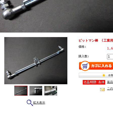
ピットマン棒 (工業用
価格:
1,
購入数:
返品
この
拡大表示