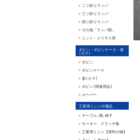
二ツ折りラッパ
三ツ折りラッパ
四ツ折りラッパ
その他「ラッパ類」
ニット・メリヤス用
ボビン・ボビンケース・釜
(カマ)
ボビン
ボビンケース
釜(カマ)
ボビン(関連用品)
ルーパー
工業用ミシン付属品
テーブル,脚,椅子
モーター、クラッチ板
工業用ミシン【便利小物】