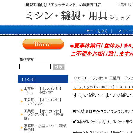
縫製工場向け「アタッチメント」の通販専門店
工業用ミシ
カートをみる
｜
マイペー
●夏季休業日(盆休み)を8
ご不便をお掛け致します
商品検索
HOME
>
ミシン針
>
工業用 【シ
ミシン針
シュメッツ(SCHMETZ) LW X 6
工業用 【オルガン針】
「DB」 本縫い針
すくい縫い・まつり縫い
工業用 【オルガン針】
「アパレル」
工業用 【オルガン針】
●針の太さは#65/9というふうにオ
「ノンアパル」 「厚物
他」
●10本が1パックになり、1パック単
家庭用・小型ロック・職業
用の針
●番手をお選びください(番手により