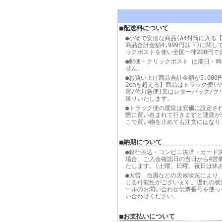
■配送料について
●小物で安価な商品(A4封筒に入る【
商品合計金額4,999円以下)に関し
ックポストを使い全国一律200円で
●郵便・クリックポスト は期日・
せん。
●お買い上げ商品合計金額が5,000
2cmを超える】商品はトラック便(
運/佐川急便)又はレターパック/ク
送りいたします。
●トラック便の運賃は安価に設定さ
際に買い進まれて行きますと運賃が
こで買い物を止めても注文にはなり
■納期について
●銀行振込・コンビニ決済・カード
場合、ご入金確認日の当日から4営
たします。(土曜、日曜、祝日は休
●大雪、台風などの天候状況により
じる可能性がございます。遅れの状
ールのお問い合わせ伝票番号を使っ
い合わせください。
■お支払いについて