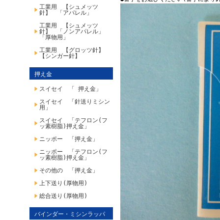
工業用 【シュメッツ
針】 「アパレル」
工業用 【シュメッツ
針】 「ノンアパレル」
「厚物用」
工業用 【グロッツ針】
【シンガー針】
押え金
スイセイ 「 押え金」
スイセイ 「針送りミシン
用」
スイセイ 「テフロン(フ
ッ素樹脂)押え金」
ニッポー 「押え金」
ニッポー 「テフロン(フ
ッ素樹脂)押え金」
その他の 「押え金」
上下送り(厚物用)
総合送り(厚物用)
バインダー・ミシンラッパ