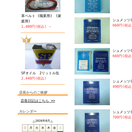
革ベルト (職業用) (家
シュメッツ(S
庭用)
660円(税込
1,480円(税込) ～
シュメッツ(S
660円(税込
SFオイル 2リットル缶
2,440円(税込)
シュメッツ(S
490円(税込
店長からのご挨拶
店長日記はこちら >>
カレンダー
シュメッツ(SC
700円(税込
＜
2026年8月
＞
日
月
火
水
木
金
土