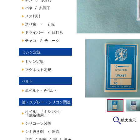
ネジ / 糸かけ
バネ / 糸調子
メス(刃)
送り歯 ・ 針板
ドライバー / 目打ち
チャコ / チョーク
ミシン定規
ミシン定規
マグネット定規
ベルト
革ベルト・Vベルト
油・スプレー・シリコン関連
オイル 「ミシン用」
「裁断機用」
拡大表示
シリコーン関係
シミ抜き剤 / 器具
接着 / 剥離 / 糊 / 洗浄