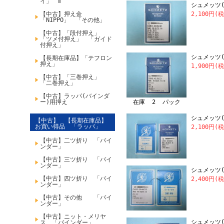
イ」 Ⅱ
シュメッツ(SC
【中古】押え金
2,100円(
「NIPPO」 「その他」
【中古】「段付押え」
「ツメ付押え」 「ガイド
付押え」
シュメッツ(SC
【長期在庫品】「テフロン
押え」
1,900円(
【中古】「三巻押え」
「二巻押え」
【中古】ラッパ(バインダ
ー)用押え
在庫 2 パック
シュメッツ(SC
【中古】 【長期在庫品】
お買い得品 「ラッパ」
2,100円(
【中古】二ツ折り 「バイ
ンダー」
【中古】三ツ折り 「バイ
ンダー」
シュメッツ(SC
【中古】四ツ折り 「バイ
2,400円(
ンダー」
【中古】その他 「バイ
ンダー」
【中古】ニット・メリヤ
シュメッツ(S
ス 「バインダー」