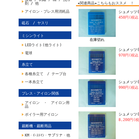
★関連商品★こちらもおススメ ！
剤 / 他
アイロン・プレス用消耗品
シュメッツ(S
450円(税込
砥石 / ヤスリ
ミシンライト
在庫切れ
LEDライト(他ライト)
シュメッツ(S
電球
970円(税込
糸立て
各種糸立て / テープ台
一本糸立て
シュメッツ(S
990円(税込
プレス・アイロン関係
アイロン ・ アイロン用
品
シュメッツ(S
ボイラー用アイロン
8,200円(
裁断機・裁断用品
KM・ｲｰｽﾄﾏﾝ・サプリナ・他