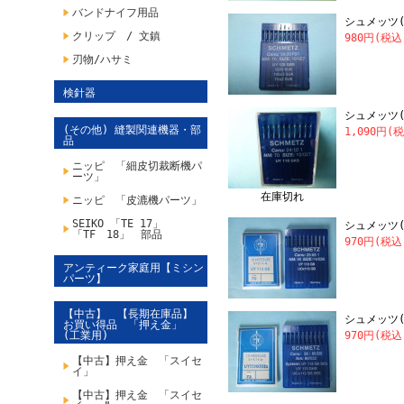
バンドナイフ用品
シュメッツ(S
クリップ / 文鎮
980円(税込
刃物/ハサミ
検針器
シュメッツ(S
(その他) 縫製関連機器・部
1,090円(
品
ニッピ 「細皮切裁断機パ
ーツ」
在庫切れ
ニッピ 「皮漉機パーツ」
SEIKO 「TE 17」
シュメッツ(SC
「TF 18」 部品
970円(税込
アンティーク家庭用【ミシン
パーツ】
【中古】 【長期在庫品】
シュメッツ(SC
お買い得品 「押え金」
(工業用)
970円(税込
【中古】押え金 「スイセ
イ」
【中古】押え金 「スイセ