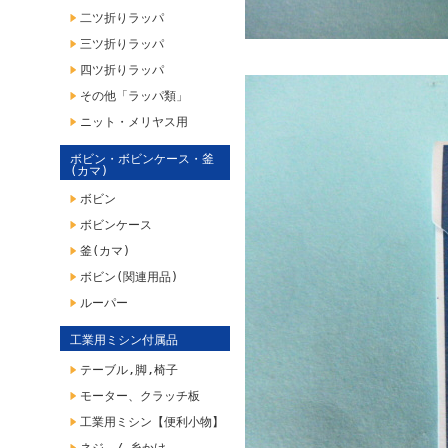
二ツ折りラッパ
三ツ折りラッパ
四ツ折りラッパ
その他「ラッパ類」
ニット・メリヤス用
ボビン・ボビンケース・釜
(カマ)
ボビン
ボビンケース
釜(カマ)
ボビン(関連用品)
ルーパー
工業用ミシン付属品
テーブル,脚,椅子
モーター、クラッチ板
工業用ミシン【便利小物】