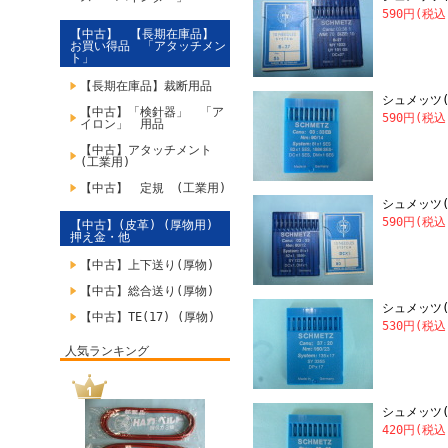
590円(税込
【中古】 【長期在庫品】
お買い得品 「アタッチメン
ト」
【長期在庫品】裁断用品
シュメッツ(S
【中古】「検針器」 「ア
590円(税込
イロン」 用品
【中古】アタッチメント
(工業用)
【中古】 定規 (工業用)
シュメッツ(S
590円(税込
【中古】(皮革) (厚物用)
押え金・他
【中古】上下送り(厚物)
【中古】総合送り(厚物)
シュメッツ(S
【中古】TE(17) (厚物)
530円(税込
人気ランキング
シュメッツ(S
420円(税込