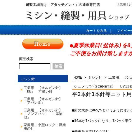
縫製工場向け「アタッチメント」の通販専門店
工業用ミシ
カートをみる
｜
マイペー
●夏季休業日(盆休み)を8
ご不便をお掛け致します
商品検索
HOME
>
ミシン針
>
工業用 【シ
ミシン針
シュメッツ(SCHMETZ) UY12
工業用 【オルガン針】
「DB」 本縫い針
平2本針3本針等ニット
工業用 【オルガン針】
「アパレル」
工業用 【オルガン針】
■針の太さは#65/9というふうにオ
「ノンアパル」 「厚物
他」
■10本が1パックになり、1パック単
家庭用・小型ロック・職業
用の針
■番手をお選びください。