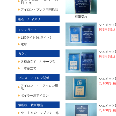
剤 / 他
アイロン・プレス用消耗品
在庫切れ
砥石 / ヤスリ
シュメッツ(SC
970円(税込
ミシンライト
LEDライト(他ライト)
電球
シュメッツ(SC
糸立て
970円(税込
各種糸立て / テープ台
一本糸立て
プレス・アイロン関係
シュメッツ(SC
2,100円(
アイロン ・ アイロン用
品
ボイラー用アイロン
裁断機・裁断用品
シュメッツ(SC
2,100円(
KM・ｲｰｽﾄﾏﾝ・サプリナ・他