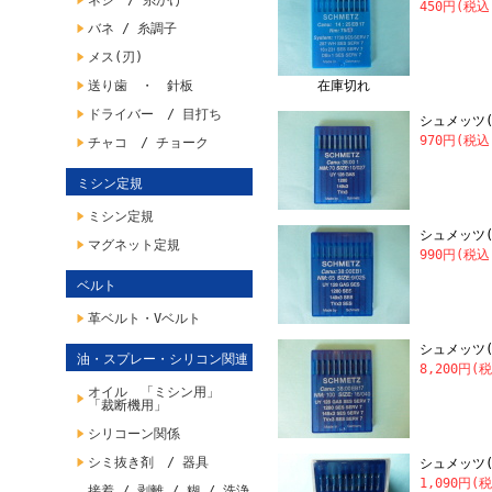
ネジ / 糸かけ
450円(税込
バネ / 糸調子
メス(刃)
送り歯 ・ 針板
在庫切れ
ドライバー / 目打ち
シュメッツ(S
970円(税込
チャコ / チョーク
ミシン定規
ミシン定規
シュメッツ(S
マグネット定規
990円(税込
ベルト
革ベルト・Vベルト
シュメッツ(S
油・スプレー・シリコン関連
8,200円(
オイル 「ミシン用」
「裁断機用」
シリコーン関係
シミ抜き剤 / 器具
シュメッツ(S
1,090円(
接着 / 剥離 / 糊 / 洗浄