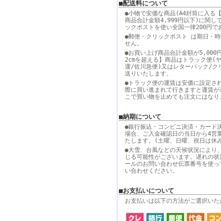
■配送料について
●小物で安価な商品(A4封筒に入る【
商品合計金額4,999円以下)に関し
ックポストを使い全国一律200円で
●郵便・クリックポスト は期日・
せん。
●お買い上げ商品合計金額が5,000
2cmを超える】商品はトラック便(
運/佐川急便)又はレターパック/ク
送りいたします。
●トラック便の運賃は安価に設定さ
際に買い進まれて行きますと運賃が
こで買い物を止めても注文にはなり
■納期について
●銀行振込・コンビニ決済・カード
場合、ご入金確認日の当日から4営
たします。(土曜、日曜、祝日は休
●大雪、台風などの天候状況により
じる可能性がございます。遅れの状
ールのお問い合わせ伝票番号を使っ
い合わせください。
■お支払いについて
お支払いは以下の方法がご選択いた