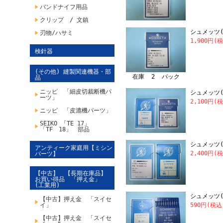
バンドナイフ用品
クリップ / 文鎮
シュメッツ(SC
刃物/ハサミ
1,900円(
検針器
(その他) 縫製関連機器・部
在庫 2 パック
品
ニッピ 「細皮切裁断機パ
シュメッツ(SC
ーツ」
2,100円(
ニッピ 「皮漉機パーツ」
SEIKO 「TE 17」
「TF 18」 部品
シュメッツ(SC
アンティーク家庭用【ミシン
2,400円(
パーツ】
【中古】 【長期在庫品】
お買い得品 「押え金」
(工業用)
シュメッツ(S
【中古】押え金 「スイセ
イ」
590円(税込
【中古】押え金 「スイセ