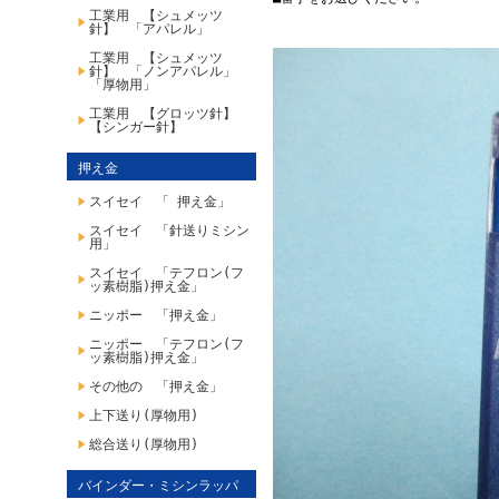
工業用 【シュメッツ
針】 「アパレル」
工業用 【シュメッツ
針】 「ノンアパレル」
「厚物用」
工業用 【グロッツ針】
【シンガー針】
押え金
スイセイ 「 押え金」
スイセイ 「針送りミシン
用」
スイセイ 「テフロン(フ
ッ素樹脂)押え金」
ニッポー 「押え金」
ニッポー 「テフロン(フ
ッ素樹脂)押え金」
その他の 「押え金」
上下送り(厚物用)
総合送り(厚物用)
バインダー・ミシンラッパ