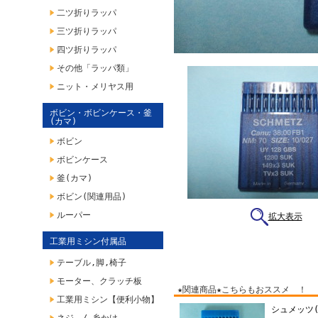
二ツ折りラッパ
三ツ折りラッパ
四ツ折りラッパ
その他「ラッパ類」
ニット・メリヤス用
ボビン・ボビンケース・釜
(カマ)
ボビン
ボビンケース
釜(カマ)
ボビン(関連用品)
ルーパー
拡大表示
工業用ミシン付属品
テーブル,脚,椅子
モーター、クラッチ板
★関連商品★こちらもおススメ ！
工業用ミシン【便利小物】
シュメッツ(S