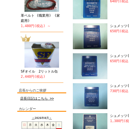
640円(税込
革ベルト (職業用) (家
庭用)
1,480円(税込) ～
シュメッツ(S
650円(税込
シュメッツ(S
650円(税込
SFオイル 2リットル缶
2,440円(税込)
シュメッツ(SC
店長からのご挨拶
730円(税込
店長日記はこちら >>
カレンダー
シュメッツ(S
＜
2026年8月
＞
1,380円(
日
月
火
水
木
金
土