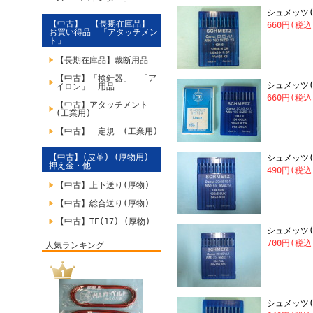
シュメッツ(S
【中古】 【長期在庫品】
660円(税込
お買い得品 「アタッチメン
ト」
【長期在庫品】裁断用品
【中古】「検針器」 「ア
シュメッツ(S
イロン」 用品
660円(税込
【中古】アタッチメント
(工業用)
【中古】 定規 (工業用)
【中古】(皮革) (厚物用)
シュメッツ(S
押え金・他
490円(税込
【中古】上下送り(厚物)
【中古】総合送り(厚物)
【中古】TE(17) (厚物)
シュメッツ(SC
700円(税込
人気ランキング
シュメッツ(S