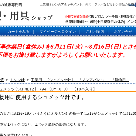
」の通販専門店
工業用ミシンのアタッチメント、押え、ラッパなどミシン部品の販売
カートをみる
｜
マイページへログイン
｜
ご利用案内
｜
お問い合せ
夏季休業日(盆休み)を8月11日(火)～8月16日(日)と
不便をお掛け致しますがよろしくお願いいたします。
ME
>
ミシン針
>
工業用 【シュメッツ針】 「ノンアパレル」 「厚物用」
ュメッツ(SCHMETZ) 794 (DY X 3) 【10本入り】
物用に使用するシュメッツ針です。
針の太さは#120/19というふうにオルガン針の番手では#19がシュメッッ針では#12
10本が1パックになり、1パック単位の販売になります。
番手をお選びください。