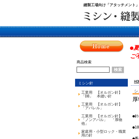
縫製工場向け「アタッチメント
●
ご
商品検索
HO
ミシン針
シ
工業用 【オルガン針】
「DB」 本縫い針
厚
工業用 【オルガン針】
「アパレル」
工業用 【オルガン針】
●
「ノンアパル」 「厚物
他」
●
家庭用・小型ロック・職業
用の針
●