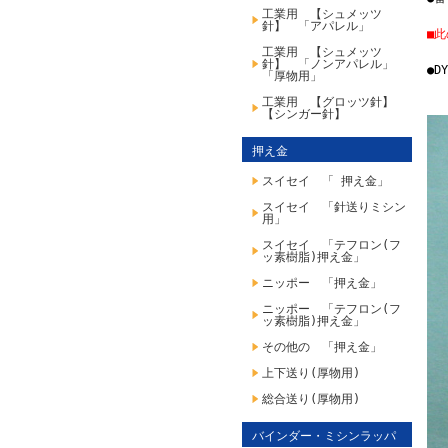
工業用 【シュメッツ
針】 「アパレル」
■
工業用 【シュメッツ
針】 「ノンアパレル」
●D
「厚物用」
工業用 【グロッツ針】
【シンガー針】
押え金
スイセイ 「 押え金」
スイセイ 「針送りミシン
用」
スイセイ 「テフロン(フ
ッ素樹脂)押え金」
ニッポー 「押え金」
ニッポー 「テフロン(フ
ッ素樹脂)押え金」
その他の 「押え金」
上下送り(厚物用)
総合送り(厚物用)
バインダー・ミシンラッパ