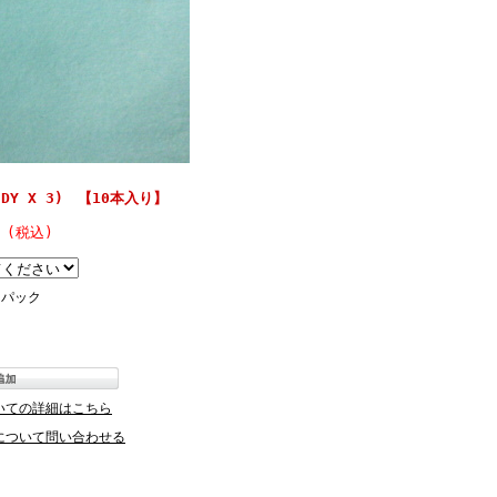
(DY X 3) 【10本入り】
円 (税込)
パック
いての詳細はこちら
について問い合わせる