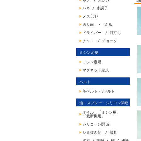
ネジ / 糸かけ
★
バネ / 糸調子
メス(刃)
送り歯 ・ 針板
ドライバー / 目打ち
チャコ / チョーク
ミシン定規
ミシン定規
マグネット定規
ベルト
革ベルト・Vベルト
油・スプレー・シリコン関連
オイル 「ミシン用」
「裁断機用」
シリコーン関係
シミ抜き剤 / 器具
接着 / 剥離 / 糊 / 洗浄