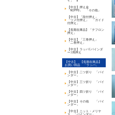
イ」 Ⅱ
【中古】押え金
「NIPPO」 「その他」
【中古】「段付押え」
「ツメ付押え」 「ガイド
付押え」
【長期在庫品】「テフロン
押え」
【中古】「三巻押え」
「二巻押え」
【中古】ラッパ(バインダ
ー)用押え
【中古】 【長期在庫品】
お買い得品 「ラッパ」
【中古】二ツ折り 「バイ
ンダー」
【中古】三ツ折り 「バイ
ンダー」
【中古】四ツ折り 「バイ
ンダー」
【中古】その他 「バイ
ンダー」
【中古】ニット・メリヤ
ス 「バインダー」