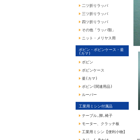
二ツ折りラッパ
三ツ折りラッパ
四ツ折りラッパ
その他「ラッパ類」
ニット・メリヤス用
ボビン・ボビンケース・釜
(カマ)
ボビン
ボビンケース
釜(カマ)
ボビン(関連用品)
ルーパー
工業用ミシン付属品
テーブル,脚,椅子
モーター、クラッチ板
工業用ミシン【便利小物】