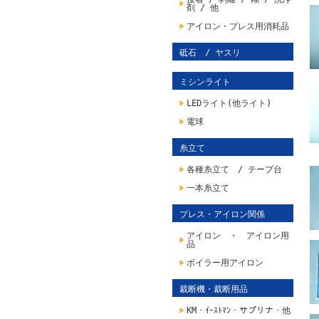
剤 / 他
アイロン・プレス用消耗品
砥石 / ヤスリ
ミシンライト
LEDライト(他ライト)
電球
糸立て
各種糸立て / テープ台
一本糸立て
プレス・アイロン関係
アイロン ・ アイロン用
品
ボイラー用アイロン
裁断機・裁断用品
KM・ｲｰｽﾄﾏﾝ・サプリナ・他