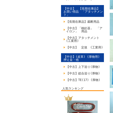
【中古】 【長期在庫品】
お買い得品 「アタッチメン
ト」
【長期在庫品】裁断用品
【中古】「検針器」 「ア
イロン」 用品
【中古】アタッチメント
(工業用)
【中古】 定規 (工業用)
【中古】(皮革) (厚物用)
押え金・他
【中古】上下送り(厚物)
【中古】総合送り(厚物)
【中古】TE(17) (厚物)
人気ランキング