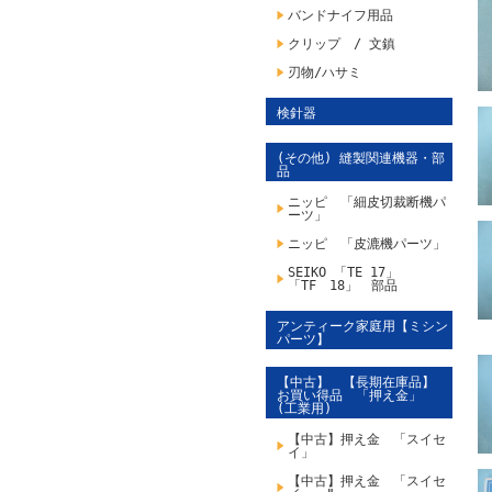
バンドナイフ用品
クリップ / 文鎮
刃物/ハサミ
検針器
(その他) 縫製関連機器・部
品
ニッピ 「細皮切裁断機パ
ーツ」
ニッピ 「皮漉機パーツ」
SEIKO 「TE 17」
「TF 18」 部品
アンティーク家庭用【ミシン
パーツ】
【中古】 【長期在庫品】
お買い得品 「押え金」
(工業用)
【中古】押え金 「スイセ
イ」
【中古】押え金 「スイセ