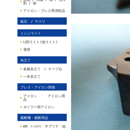
剤 / 他
アイロン・プレス用消耗品
砥石 / ヤスリ
ミシンライト
LEDライト(他ライト)
電球
糸立て
各種糸立て / テープ台
一本糸立て
プレス・アイロン関係
アイロン ・ アイロン用
品
ボイラー用アイロン
裁断機・裁断用品
KM・ｲｰｽﾄﾏﾝ・サプリナ・他