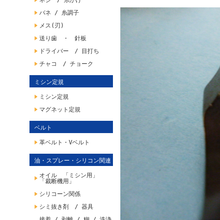
ネジ / 糸かけ
バネ / 糸調子
メス(刃)
送り歯 ・ 針板
ドライバー / 目打ち
チャコ / チョーク
ミシン定規
ミシン定規
マグネット定規
ベルト
革ベルト・Vベルト
油・スプレー・シリコン関連
オイル 「ミシン用」
「裁断機用」
シリコーン関係
シミ抜き剤 / 器具
接着 / 剥離 / 糊 / 洗浄