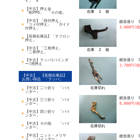
イ」 Ⅱ
【中古】押え金
在庫 1 個
「NIPPO」 「その他」
【中古】「段付押え」
総合送り (
「ツメ付押え」 「ガイド
3,900円(
付押え」
【長期在庫品】「テフロン
押え」
【中古】「三巻押え」
在庫 2 個
「二巻押え」
総合送り (
【中古】ラッパ(バインダ
ー)用押え
2,700円(
【中古】 【長期在庫品】
お買い得品 「ラッパ」
【中古】二ツ折り 「バイ
在庫切れ
ンダー」
総合送り (
【中古】三ツ折り 「バイ
ンダー」
8,800円(
【中古】四ツ折り 「バイ
ンダー」
【中古】その他 「バイ
在庫切れ
ンダー」
【中古】ニット・メリヤ
総合送り (
ス 「バインダー」