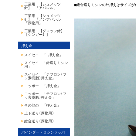
工業用 【シュメッツ
■総合送りミシンの外押えはサイズが
針】 「アパレル」
工業用 【シュメッツ
針】 「ノンアパレル」
「厚物用」
工業用 【グロッツ針】
【シンガー針】
押え金
スイセイ 「 押え金」
スイセイ 「針送りミシン
用」
スイセイ 「テフロン(フ
ッ素樹脂)押え金」
ニッポー 「押え金」
ニッポー 「テフロン(フ
ッ素樹脂)押え金」
その他の 「押え金」
上下送り(厚物用)
総合送り(厚物用)
バインダー・ミシンラッパ