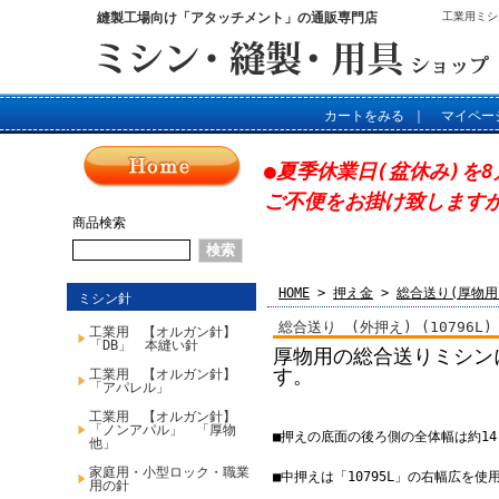
縫製工場向け「アタッチメント」の通販専門店
工業用ミシ
カートをみる
｜
マイペー
●夏季休業日(盆休み)を8
ご不便をお掛け致します
商品検索
HOME
>
押え金
>
総合送り(厚物用
ミシン針
総合送り (外押え) (10796L
工業用 【オルガン針】
「DB」 本縫い針
厚物用の総合送りミシンに
す。
工業用 【オルガン針】
「アパレル」
工業用 【オルガン針】
「ノンアパル」 「厚物
■押えの底面の後ろ側の全体幅は約14.
他」
家庭用・小型ロック・職業
■中押えは「10795L」の右幅広を
用の針