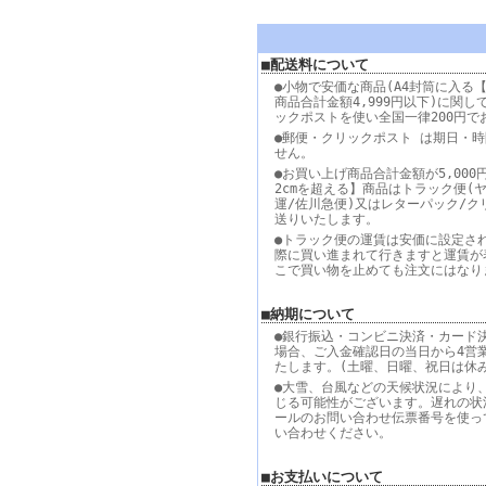
■配送料について
●小物で安価な商品(A4封筒に入る【
商品合計金額4,999円以下)に関し
ックポストを使い全国一律200円で
●郵便・クリックポスト は期日・
せん。
●お買い上げ商品合計金額が5,000
2cmを超える】商品はトラック便(
運/佐川急便)又はレターパック/ク
送りいたします。
●トラック便の運賃は安価に設定さ
際に買い進まれて行きますと運賃が
こで買い物を止めても注文にはなり
■納期について
●銀行振込・コンビニ決済・カード
場合、ご入金確認日の当日から4営
たします。(土曜、日曜、祝日は休
●大雪、台風などの天候状況により
じる可能性がございます。遅れの状
ールのお問い合わせ伝票番号を使っ
い合わせください。
■お支払いについて