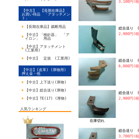
3,100円(
【中古】 【長期在庫品】
お買い得品 「アタッチメン
ト」
【長期在庫品】裁断用品
総合送り (
2,900円(
【中古】「検針器」 「ア
イロン」 用品
【中古】アタッチメント
(工業用)
【中古】 定規 (工業用)
総合送り (
6,000円(
【中古】(皮革) (厚物用)
押え金・他
【中古】上下送り(厚物)
【中古】総合送り(厚物)
総合送り (外
【中古】TE(17) (厚物)
2,900円(
人気ランキング
在庫切れ
総合送り (外
3,700円(