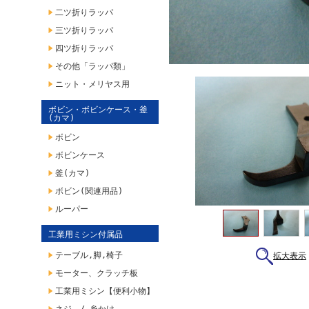
二ツ折りラッパ
三ツ折りラッパ
四ツ折りラッパ
その他「ラッパ類」
ニット・メリヤス用
ボビン・ボビンケース・釜
(カマ)
ボビン
ボビンケース
釜(カマ)
ボビン(関連用品)
ルーパー
工業用ミシン付属品
テーブル,脚,椅子
拡大表示
モーター、クラッチ板
工業用ミシン【便利小物】