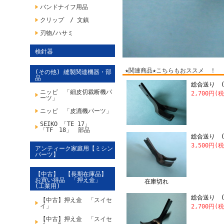
バンドナイフ用品
クリップ / 文鎮
刃物/ハサミ
検針器
★関連商品★こちらもおススメ ！
(その他) 縫製関連機器・部
品
総合送り (
ニッピ 「細皮切裁断機パ
2,700円(
ーツ」
ニッピ 「皮漉機パーツ」
SEIKO 「TE 17」
「TF 18」 部品
総合送り (
3,500円(
アンティーク家庭用【ミシン
パーツ】
【中古】 【長期在庫品】
お買い得品 「押え金」
在庫切れ
(工業用)
総合送り (
【中古】押え金 「スイセ
イ」
2,700円(
【中古】押え金 「スイセ