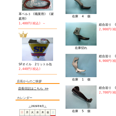
革ベルト (職業用) (家
在庫 4 個
庭用)
1,480円(税込) ～
総合送り (
2,900円(
在庫切れ
総合送り (
6,900円(
SFオイル 2リットル缶
2,440円(税込)
在庫 1 個
店長からのご挨拶
総合送り (
店長日記はこちら >>
2,700円(
カレンダー
＜
2026年8月
＞
在庫 5 個
日
月
火
水
木
金
土