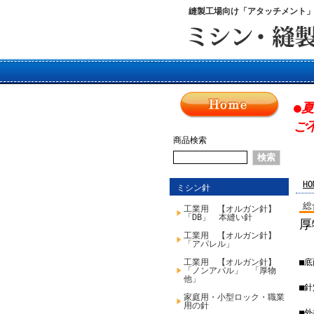
縫製工場向け「アタッチメント
●
ご
商品検索
HO
ミシン針
総
工業用 【オルガン針】
「DB」 本縫い針
厚
工業用 【オルガン針】
「アパレル」
工業用 【オルガン針】
■
「ノンアパル」 「厚物
他」
■
家庭用・小型ロック・職業
用の針
■