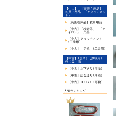
【中古】 【長期在庫品】
お買い得品 「アタッチメン
ト」
【長期在庫品】裁断用品
【中古】「検針器」 「ア
イロン」 用品
【中古】アタッチメント
(工業用)
【中古】 定規 (工業用)
【中古】(皮革) (厚物用)
押え金・他
【中古】上下送り(厚物)
【中古】総合送り(厚物)
【中古】TE(17) (厚物)
人気ランキング