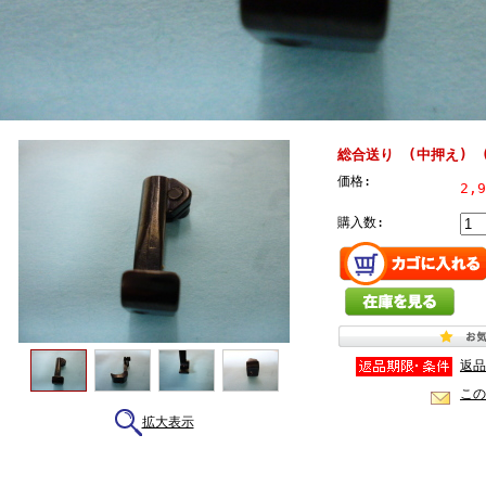
総合送り (中押え) (右
価格:
2,
購入数:
返品
この
拡大表示