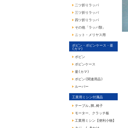
二ツ折りラッパ
三ツ折りラッパ
四ツ折りラッパ
その他「ラッパ類」
ニット・メリヤス用
ボビン・ボビンケース・釜
(カマ)
ボビン
ボビンケース
釜(カマ)
ボビン(関連用品)
ルーパー
工業用ミシン付属品
テーブル,脚,椅子
モーター、クラッチ板
工業用ミシン【便利小物】