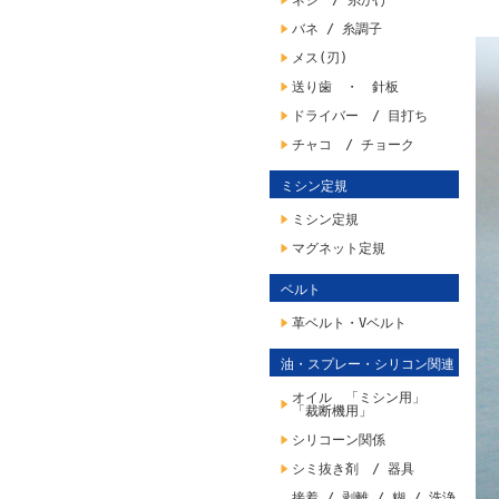
ネジ / 糸かけ
バネ / 糸調子
メス(刃)
送り歯 ・ 針板
ドライバー / 目打ち
チャコ / チョーク
ミシン定規
ミシン定規
マグネット定規
ベルト
革ベルト・Vベルト
油・スプレー・シリコン関連
オイル 「ミシン用」
「裁断機用」
シリコーン関係
シミ抜き剤 / 器具
接着 / 剥離 / 糊 / 洗浄