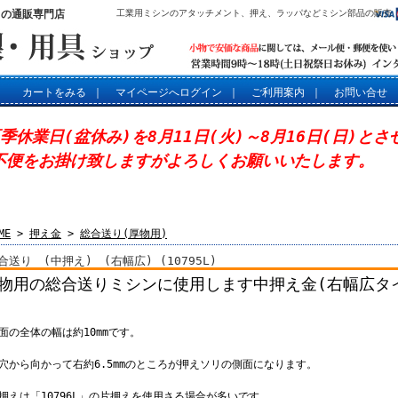
」の通販専門店
工業用ミシンのアタッチメント、押え、ラッパなどミシン部品の販売
カートをみる
｜
マイページへログイン
｜
ご利用案内
｜
お問い合せ
夏季休業日(盆休み)を8月11日(火)～8月16日(日)と
不便をお掛け致しますがよろしくお願いいたします。
ME
>
押え金
>
総合送り(厚物用)
合送り (中押え) (右幅広) (10795L)
物用の総合送りミシンに使用します中押え金(右幅広タイプ
底面の全体の幅は約10mmです。
針穴から向かって右約6.5mmのところが押えソリの側面になります。
外押えは「10796L」の片押えを使用さる場合が多いです。