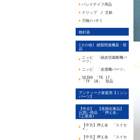
バンドナイフ用品
クリップ / 文鎮
刃物/ハサミ
検針器
(その他) 縫製関連機器・部
品
ニッピ 「細皮切裁断機パ
ーツ」
ニッピ 「皮漉機パーツ」
SEIKO 「TE 17」
「TF 18」 部品
アンティーク家庭用【ミシン
パーツ】
【中古】 【長期在庫品】
お買い得品 「押え金」
(工業用)
【中古】押え金 「スイセ
イ」
【中古】押え金 「スイセ