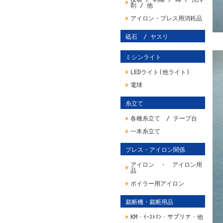
剤 / 他
アイロン・プレス用消耗品
砥石 / ヤスリ
ミシンライト
LEDライト(他ライト)
電球
糸立て
各種糸立て / テープ台
一本糸立て
プレス・アイロン関係
アイロン ・ アイロン用
品
ボイラー用アイロン
裁断機・裁断用品
KM・ｲｰｽﾄﾏﾝ・サプリナ・他