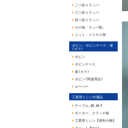
二ツ折りラッパ
三ツ折りラッパ
四ツ折りラッパ
その他「ラッパ類」
ニット・メリヤス用
ボビン・ボビンケース・釜
(カマ)
ボビン
ボビンケース
釜(カマ)
ボビン(関連用品)
ルーパー
工業用ミシン付属品
テーブル,脚,椅子
モーター、クラッチ板
工業用ミシン【便利小物】