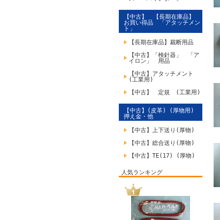
【中古】 【長期在庫品】
お買い得品 「アタッチメン
ト」
【長期在庫品】裁断用品
【中古】「検針器」 「ア
イロン」 用品
【中古】アタッチメント
(工業用)
【中古】 定規 (工業用)
【中古】(皮革) (厚物用)
押え金・他
【中古】上下送り(厚物)
【中古】総合送り(厚物)
【中古】TE(17) (厚物)
人気ランキング