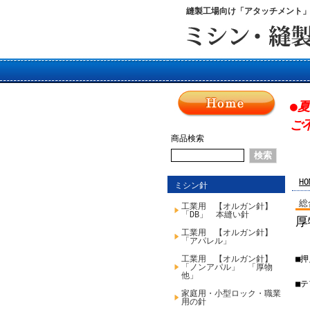
縫製工場向け「アタッチメント
●
ご
商品検索
HO
ミシン針
総
工業用 【オルガン針】
「DB」 本縫い針
厚
工業用 【オルガン針】
「アパレル」
工業用 【オルガン針】
■
「ノンアパル」 「厚物
他」
■
家庭用・小型ロック・職業
用の針