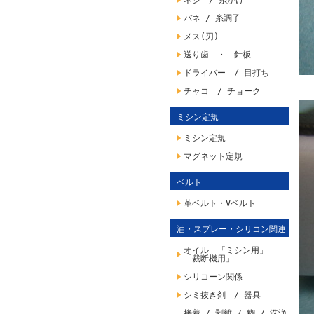
ネジ / 糸かけ
バネ / 糸調子
メス(刃)
送り歯 ・ 針板
ドライバー / 目打ち
チャコ / チョーク
ミシン定規
ミシン定規
マグネット定規
ベルト
革ベルト・Vベルト
油・スプレー・シリコン関連
オイル 「ミシン用」
「裁断機用」
シリコーン関係
シミ抜き剤 / 器具
接着 / 剥離 / 糊 / 洗浄