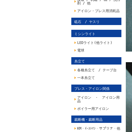
剤 / 他
アイロン・プレス用消耗品
砥石 / ヤスリ
ミシンライト
LEDライト(他ライト)
電球
糸立て
各種糸立て / テープ台
一本糸立て
プレス・アイロン関係
アイロン ・ アイロン用
品
ボイラー用アイロン
裁断機・裁断用品
KM・ｲｰｽﾄﾏﾝ・サプリナ・他