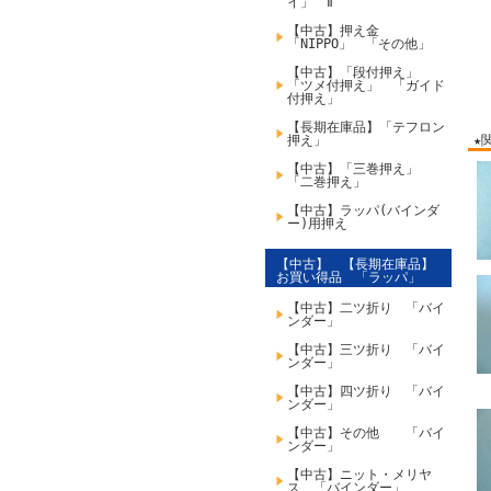
イ」 Ⅱ
【中古】押え金
「NIPPO」 「その他」
【中古】「段付押え」
「ツメ付押え」 「ガイド
付押え」
【長期在庫品】「テフロン
押え」
★
【中古】「三巻押え」
「二巻押え」
【中古】ラッパ(バインダ
ー)用押え
【中古】 【長期在庫品】
お買い得品 「ラッパ」
【中古】二ツ折り 「バイ
ンダー」
【中古】三ツ折り 「バイ
ンダー」
【中古】四ツ折り 「バイ
ンダー」
【中古】その他 「バイ
ンダー」
【中古】ニット・メリヤ
ス 「バインダー」