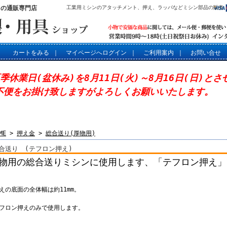
」の通販専門店
工業用ミシンのアタッチメント、押え、ラッパなどミシン部品の販売
カートをみる
｜
マイページへログイン
｜
ご利用案内
｜
お問い合せ
夏季休業日(盆休み)を8月11日(火)～8月16日(日)と
不便をお掛け致しますがよろしくお願いいたします。
ME
>
押え金
>
総合送り(厚物用)
合送り (テフロン押え)
物用の総合送りミシンに使用します、「テフロン押え」
押えの底面の全体幅は約11mm。
テフロン押えのみで使用します。