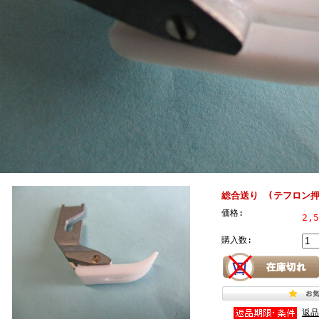
総合送り (テフロン押
価格:
2,
購入数:
返品