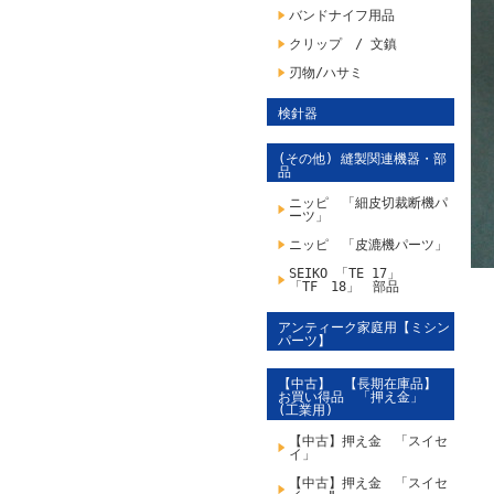
バンドナイフ用品
クリップ / 文鎮
刃物/ハサミ
検針器
(その他) 縫製関連機器・部
品
ニッピ 「細皮切裁断機パ
ーツ」
ニッピ 「皮漉機パーツ」
SEIKO 「TE 17」
「TF 18」 部品
アンティーク家庭用【ミシン
パーツ】
【中古】 【長期在庫品】
お買い得品 「押え金」
(工業用)
【中古】押え金 「スイセ
イ」
【中古】押え金 「スイセ