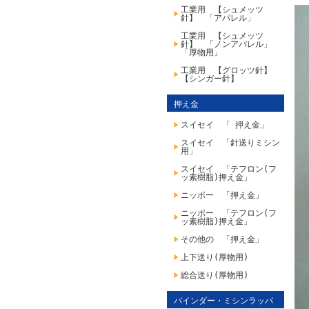
工業用 【シュメッツ
針】 「アパレル」
工業用 【シュメッツ
針】 「ノンアパレル」
「厚物用」
工業用 【グロッツ針】
【シンガー針】
押え金
スイセイ 「 押え金」
スイセイ 「針送りミシン
用」
スイセイ 「テフロン(フ
ッ素樹脂)押え金」
ニッポー 「押え金」
ニッポー 「テフロン(フ
ッ素樹脂)押え金」
その他の 「押え金」
上下送り(厚物用)
総合送り(厚物用)
バインダー・ミシンラッパ