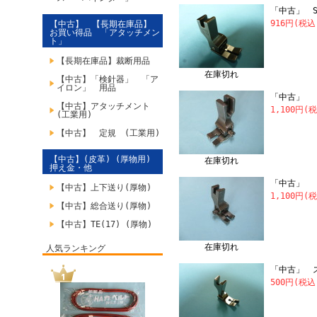
「中古」 S
916円(税
【中古】 【長期在庫品】
お買い得品 「アタッチメン
ト」
【長期在庫品】裁断用品
在庫切れ
【中古】「検針器」 「ア
イロン」 用品
「中古」 N
【中古】アタッチメント
1,100円(
(工業用)
【中古】 定規 (工業用)
【中古】(皮革) (厚物用)
在庫切れ
押え金・他
「中古」 N
【中古】上下送り(厚物)
1,100円(
【中古】総合送り(厚物)
【中古】TE(17) (厚物)
在庫切れ
人気ランキング
「中古」 ス
500円(税