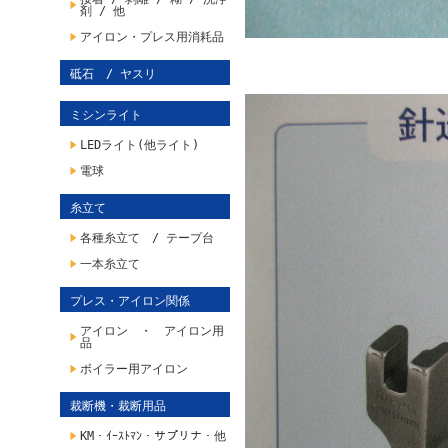
剤 / 他
アイロン・プレス用消耗品
砥石 / ヤスリ
ミシンライト
LEDライト(他ライト)
電球
糸立て
各種糸立て / テープ台
一本糸立て
プレス・アイロン関係
アイロン ・ アイロン用
品
ボイラー用アイロン
裁断機・裁断用品
KM・ｲｰｽﾄﾏﾝ・サプリナ・他