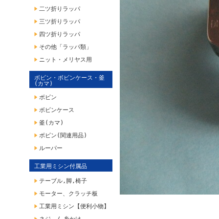
二ツ折りラッパ
三ツ折りラッパ
四ツ折りラッパ
その他「ラッパ類」
ニット・メリヤス用
ボビン・ボビンケース・釜
(カマ)
ボビン
ボビンケース
釜(カマ)
ボビン(関連用品)
ルーパー
工業用ミシン付属品
テーブル,脚,椅子
モーター、クラッチ板
工業用ミシン【便利小物】