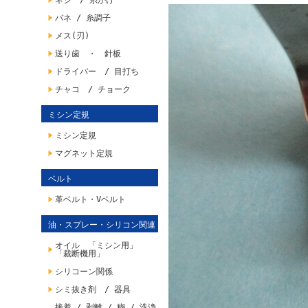
ネジ / 糸かけ
バネ / 糸調子
メス(刃)
送り歯 ・ 針板
ドライバー / 目打ち
チャコ / チョーク
ミシン定規
ミシン定規
マグネット定規
ベルト
革ベルト・Vベルト
油・スプレー・シリコン関連
オイル 「ミシン用」
「裁断機用」
シリコーン関係
シミ抜き剤 / 器具
接着 / 剥離 / 糊 / 洗浄