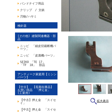
バンドナイフ用品
クリップ / 文鎮
刃物/ハサミ
検針器
(その他) 縫製関連機器・部
品
ニッピ 「細皮切裁断機パ
ーツ」
ニッピ 「皮漉機パーツ」
SEIKO 「TE 17」
「TF 18」 部品
アンティーク家庭用【ミシン
パーツ】
【中古】 【長期在庫品】
お買い得品 「押え金」
(工業用)
【中古】押え金 「スイセ
拡大表示
イ」
【中古】押え金 「スイセ