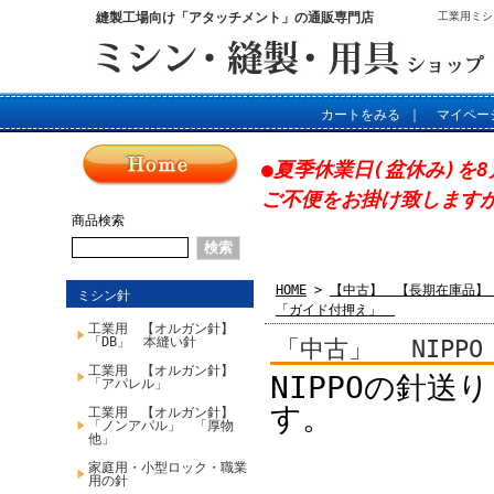
縫製工場向け「アタッチメント」の通販専門店
工業用ミシ
カートをみる
｜
マイペー
●夏季休業日(盆休み)を8
ご不便をお掛け致します
商品検索
HOME
>
【中古】 【長期在庫品】
ミシン針
「ガイド付押え」
工業用 【オルガン針】
「DB」 本縫い針
「中古」 NIPP
工業用 【オルガン針】
NIPPOの針送
「アパレル」
す。
工業用 【オルガン針】
「ノンアパル」 「厚物
他」
家庭用・小型ロック・職業
用の針