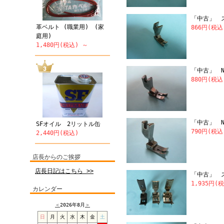
「中古」 
革ベルト (職業用) (家
866円(税込
庭用)
1,480円(税込) ～
「中古」 NI
880円(税込
「中古」 N
SFオイル 2リットル缶
790円(税込
2,440円(税込)
店長からのご挨拶
店長日記はこちら >>
「中古」 
1,935円(
カレンダー
＜
2026年8月
＞
日
月
火
水
木
金
土