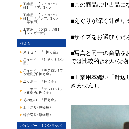
■この商品は中古品に
工業用 【シュメッツ
針】 「アパレル」
工業用 【シュメッツ
針】 「ノンアパレル」
■えぐりが深く針送り
「厚物用」
工業用 【グロッツ針】
【シンガー針】
■サイズをお選びくだ
押え金
■写真と同一の商品を
スイセイ 「 押え金」
スイセイ 「針送りミシン
では比較的きれいな物
用」
スイセイ 「テフロン(フ
ッ素樹脂)押え金」
■工業用本縫い「針送
ニッポー 「押え金」
きません)。
ニッポー 「テフロン(フ
ッ素樹脂)押え金」
その他の 「押え金」
上下送り(厚物用)
総合送り(厚物用)
バインダー・ミシンラッパ