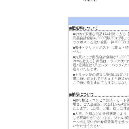
■配送料について
●小物で安価な商品(A4封筒に入る【
商品合計金額4,999円以下)に関し
ックポストを使い全国一律200円で
●郵便・クリックポスト は期日・
せん。
●お買い上げ商品合計金額が5,000
2cmを超える】商品はトラック便(
運/佐川急便)又はレターパック/ク
送りいたします。
●トラック便の運賃は安価に設定さ
際に買い進まれて行きますと運賃が
こで買い物を止めても注文にはなり
■納期について
●銀行振込・コンビニ決済・カード
場合、ご入金確認日の当日から4営
たします。(土曜、日曜、祝日は休
●大雪、台風などの天候状況により
じる可能性がございます。遅れの状
ールのお問い合わせ伝票番号を使っ
い合わせください。