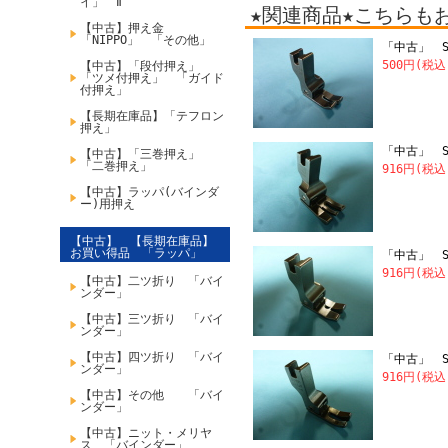
イ」 Ⅱ
★関連商品★こちらも
【中古】押え金
「NIPPO」 「その他」
「中古」 SU
500円(税
【中古】「段付押え」
「ツメ付押え」 「ガイド
付押え」
【長期在庫品】「テフロン
押え」
「中古」 SU
【中古】「三巻押え」
「二巻押え」
916円(税
【中古】ラッパ(バインダ
ー)用押え
【中古】 【長期在庫品】
お買い得品 「ラッパ」
「中古」 S
916円(税
【中古】二ツ折り 「バイ
ンダー」
【中古】三ツ折り 「バイ
ンダー」
【中古】四ツ折り 「バイ
「中古」 S
ンダー」
916円(税
【中古】その他 「バイ
ンダー」
【中古】ニット・メリヤ
ス 「バインダー」