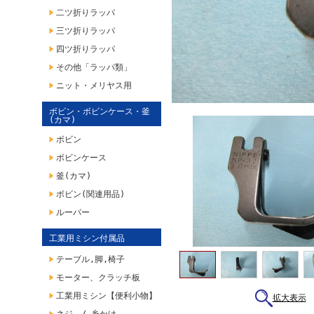
二ツ折りラッパ
三ツ折りラッパ
四ツ折りラッパ
その他「ラッパ類」
ニット・メリヤス用
ボビン・ボビンケース・釜
(カマ)
ボビン
ボビンケース
釜(カマ)
ボビン(関連用品)
ルーパー
工業用ミシン付属品
テーブル,脚,椅子
モーター、クラッチ板
工業用ミシン【便利小物】
拡大表示