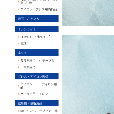
剤 / 他
アイロン・プレス用消耗品
砥石 / ヤスリ
ミシンライト
LEDライト(他ライト)
電球
糸立て
各種糸立て / テープ台
一本糸立て
プレス・アイロン関係
アイロン ・ アイロン用
品
ボイラー用アイロン
裁断機・裁断用品
KM・ｲｰｽﾄﾏﾝ・サプリナ・他