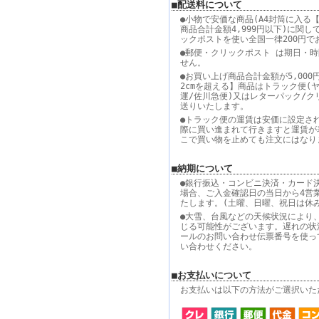
■配送料について
●小物で安価な商品(A4封筒に入る【
商品合計金額4,999円以下)に関し
ックポストを使い全国一律200円で
●郵便・クリックポスト は期日・
せん。
●お買い上げ商品合計金額が5,000
2cmを超える】商品はトラック便(
運/佐川急便)又はレターパック/ク
送りいたします。
●トラック便の運賃は安価に設定さ
際に買い進まれて行きますと運賃が
こで買い物を止めても注文にはなり
■納期について
●銀行振込・コンビニ決済・カード
場合、ご入金確認日の当日から4営
たします。(土曜、日曜、祝日は休
●大雪、台風などの天候状況により
じる可能性がございます。遅れの状
ールのお問い合わせ伝票番号を使っ
い合わせください。
■お支払いについて
お支払いは以下の方法がご選択いた