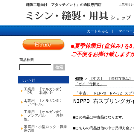
縫製工場向け「アタッチメント」の通販専門店
工業用ミシ
カートをみる
｜
マイペー
●夏季休業日(盆休み)を8
ご不便をお掛け致します
商品検索
HOME
>
【中古】 【長期在庫品】
ミシン針
「ガイド付押え」
工業用 【オルガン針】
「DB」 本縫い針
「中古」 NIPPO NP-32 
NIPPO 右スプリング
工業用 【オルガン針】
「アパレル」
工業用 【オルガン針】
「ノンアパル」 「厚物
■この商品は中古品になります。
他」
家庭用・小型ロック・職業
■こちらの商品は他の中古品押え金よ
用の針