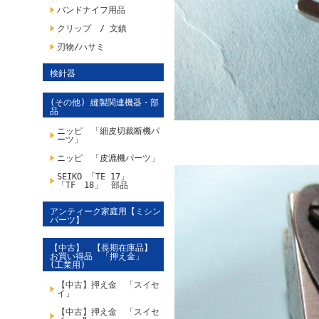
バンドナイフ用品
クリップ / 文鎮
刃物/ハサミ
検針器
(その他) 縫製関連機器・部
品
ニッピ 「細皮切裁断機パ
ーツ」
ニッピ 「皮漉機パーツ」
SEIKO 「TE 17」
「TF 18」 部品
アンティーク家庭用【ミシン
パーツ】
【中古】 【長期在庫品】
お買い得品 「押え金」
(工業用)
【中古】押え金 「スイセ
イ」
【中古】押え金 「スイセ