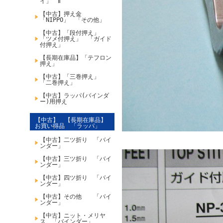
イ」 Ⅱ
【中古】押え金
「NIPPO」 「その他」
【中古】「段付押え」
「ツメ付押え」 「ガイド
付押え」
【長期在庫品】「テフロン
押え」
【中古】「三巻押え」
「二巻押え」
【中古】ラッパ(バインダ
ー)用押え
【中古】 【長期在庫品】
お買い得品 「ラッパ」
【中古】二ツ折り 「バイ
ンダー」
【中古】三ツ折り 「バイ
ンダー」
【中古】四ツ折り 「バイ
ンダー」
【中古】その他 「バイ
ンダー」
【中古】ニット・メリヤ
ス 「バインダー」