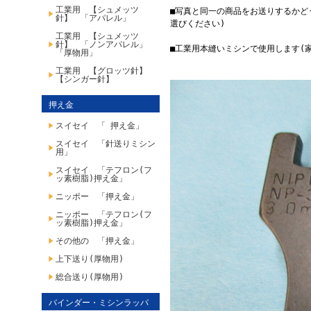
工業用 【シュメッツ
■写真と同一の商品をお送りするかど
針】 「アパレル」
選びください)
工業用 【シュメッツ
針】 「ノンアパレル」
■工業用本縫いミシンで使用します(
「厚物用」
工業用 【グロッツ針】
【シンガー針】
押え金
スイセイ 「 押え金」
スイセイ 「針送りミシン
用」
スイセイ 「テフロン(フ
ッ素樹脂)押え金」
ニッポー 「押え金」
ニッポー 「テフロン(フ
ッ素樹脂)押え金」
その他の 「押え金」
上下送り(厚物用)
総合送り(厚物用)
バインダー・ミシンラッパ