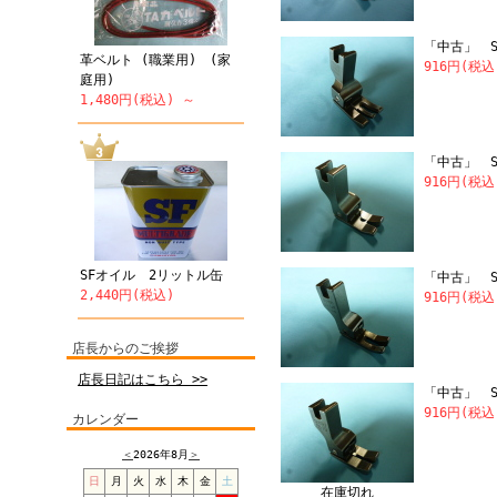
「中古」 SU
革ベルト (職業用) (家
916円(税
庭用)
1,480円(税込) ～
「中古」 S
916円(税
SFオイル 2リットル缶
「中古」 S
2,440円(税込)
916円(税
店長からのご挨拶
店長日記はこちら >>
「中古」 S
916円(税
カレンダー
＜
2026年8月
＞
日
月
火
水
木
金
土
在庫切れ