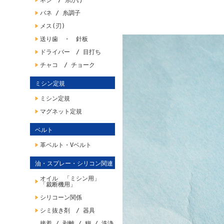
ネジ / 糸かけ
バネ / 糸調子
メス(刃)
送り歯 ・ 針板
ドライバー / 目打ち
チャコ / チョーク
ミシン定規
ミシン定規
マグネット定規
ベルト
革ベルト・Vベルト
油・スプレー・シリコン関連
オイル 「ミシン用」
「裁断機用」
シリコーン関係
シミ抜き剤 / 器具
接着 / 剥離 / 糊 / 洗浄