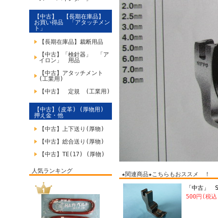
【中古】 【長期在庫品】
お買い得品 「アタッチメン
ト」
【長期在庫品】裁断用品
【中古】「検針器」 「ア
イロン」 用品
【中古】アタッチメント
(工業用)
【中古】 定規 (工業用)
【中古】(皮革) (厚物用)
押え金・他
【中古】上下送り(厚物)
【中古】総合送り(厚物)
【中古】TE(17) (厚物)
人気ランキング
★関連商品★こちらもおススメ ！
「中古」 SU
500円(税