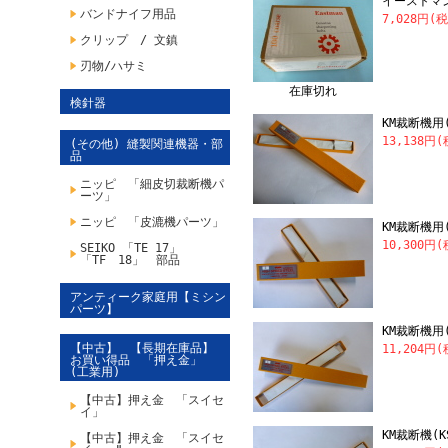
イーストマ
バンドナイフ用品
7,028円(
クリップ / 文鎮
刃物/ハサミ
在庫切れ
検針器
KM裁断機用
13,138円
(その他) 縫製関連機器・部
品
ニッピ 「細皮切裁断機パ
ーツ」
ニッピ 「皮漉機パーツ」
KM裁断機用(
10,300円
SEIKO 「TE 17」
「TF 18」 部品
アンティーク家庭用【ミシン
パーツ】
KM裁断機用(
【中古】 【長期在庫品】
11,204円
お買い得品 「押え金」
(工業用)
【中古】押え金 「スイセ
イ」
KM裁断機(K
【中古】押え金 「スイセ