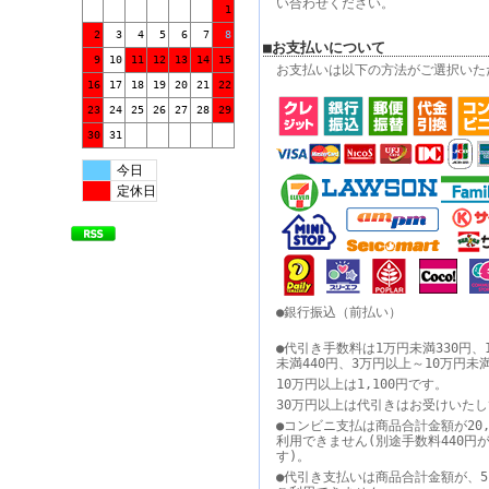
い合わせください。
1
2
3
4
5
6
7
8
■お支払いについて
9
10
11
12
13
14
15
お支払いは以下の方法がご選択いた
16
17
18
19
20
21
22
23
24
25
26
27
28
29
30
31
今日
定休日
●銀行振込（前払い）
●代引き手数料は1万円未満330円、
未満440円、3万円以上～10万円未
10万円以上は1,100円です。
30万円以上は代引きはお受けいた
●コンビニ支払は商品合計金額が20,
利用できません(別途手数料440円
す)。
●代引き支払いは商品合計金額が、5