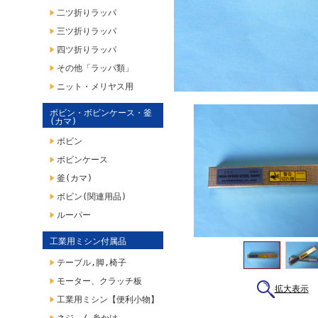
二ツ折りラッパ
三ツ折りラッパ
四ツ折りラッパ
その他「ラッパ類」
ニット・メリヤス用
ボビン・ボビンケース・釜
(カマ)
ボビン
ボビンケース
釜(カマ)
ボビン(関連用品)
ルーパー
工業用ミシン付属品
テーブル,脚,椅子
モーター、クラッチ板
拡大表示
工業用ミシン【便利小物】