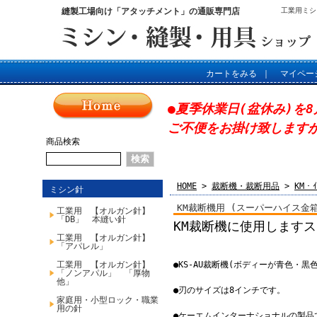
縫製工場向け「アタッチメント」の通販専門店
工業用ミシ
カートをみる
｜
マイペー
●夏季休業日(盆休み)を8
ご不便をお掛け致します
商品検索
HOME
>
裁断機・裁断用品
>
KM・
ミシン針
KM裁断機用 (スーパーハイス金箱)
工業用 【オルガン針】
「DB」 本縫い針
KM裁断機に使用します
工業用 【オルガン針】
「アパレル」
工業用 【オルガン針】
●KS-AU裁断機(ボディーが青色・
「ノンアパル」 「厚物
他」
●刃のサイズは8インチです。
家庭用・小型ロック・職業
用の針
●ケーエムインターナショナルの製品