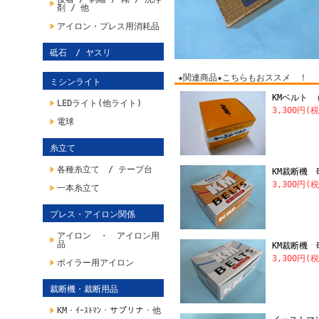
剤 / 他
アイロン・プレス用消耗品
砥石 / ヤスリ
★関連商品★こちらもおススメ ！
ミシンライト
KMベルト （
LEDライト(他ライト)
3,300円(
電球
糸立て
各種糸立て / テープ台
KM裁断機 
3,300円(
一本糸立て
プレス・アイロン関係
アイロン ・ アイロン用
品
KM裁断機 
3,300円(
ボイラー用アイロン
裁断機・裁断用品
KM・ｲｰｽﾄﾏﾝ・サプリナ・他