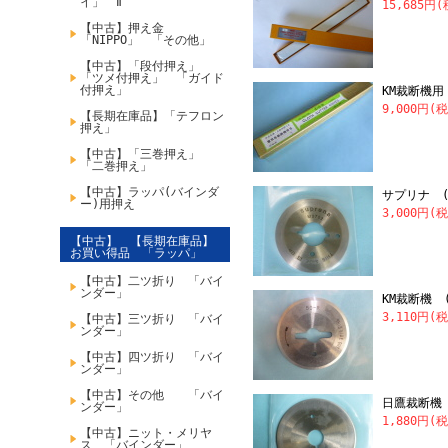
イ」 Ⅱ
15,685円
【中古】押え金
「NIPPO」 「その他」
【中古】「段付押え」
「ツメ付押え」 「ガイド
付押え」
KM裁断機用
9,000円(
【長期在庫品】「テフロン
押え」
【中古】「三巻押え」
「二巻押え」
【中古】ラッパ(バインダ
サプリナ 
ー)用押え
3,000円(
【中古】 【長期在庫品】
お買い得品 「ラッパ」
【中古】二ツ折り 「バイ
ンダー」
KM裁断機 (
3,110円(
【中古】三ツ折り 「バイ
ンダー」
【中古】四ツ折り 「バイ
ンダー」
【中古】その他 「バイ
日鷹裁断機 
ンダー」
1,880円(
【中古】ニット・メリヤ
ス 「バインダー」