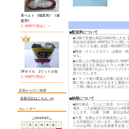
革ベルト (職業用) (家
庭用)
1,480円(税込) ～
■配送料について
●小物で安価な商品(A4封筒に入る【
商品合計金額4,999円以下)に関し
ックポストを使い全国一律200円で
●郵便・クリックポスト は期日・
せん。
●お買い上げ商品合計金額が5,000
2cmを超える】商品はトラック便(
運/佐川急便)又はレターパック/ク
SFオイル 2リットル缶
送りいたします。
2,440円(税込)
●トラック便の運賃は安価に設定さ
際に買い進まれて行きますと運賃が
こで買い物を止めても注文にはなり
店長からのご挨拶
■納期について
店長日記はこちら >>
●銀行振込・コンビニ決済・カード
場合、ご入金確認日の当日から4営
カレンダー
たします。(土曜、日曜、祝日は休
●大雪、台風などの天候状況により
＜
2026年8月
＞
じる可能性がございます。遅れの状
日
月
火
水
木
金
土
ールのお問い合わせ伝票番号を使っ