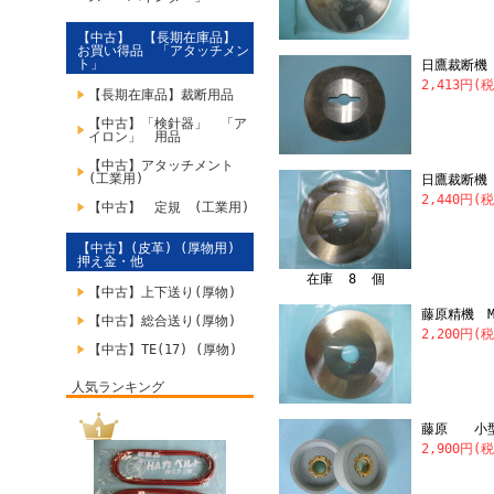
【中古】 【長期在庫品】
お買い得品 「アタッチメン
ト」
日鷹裁断機
2,413円(
【長期在庫品】裁断用品
【中古】「検針器」 「ア
イロン」 用品
【中古】アタッチメント
(工業用)
日鷹裁断機
2,440円(
【中古】 定規 (工業用)
【中古】(皮革) (厚物用)
押え金・他
在庫 8 個
【中古】上下送り(厚物)
藤原精機 M
【中古】総合送り(厚物)
2,200円(
【中古】TE(17) (厚物)
人気ランキング
藤原 小型
2,900円(