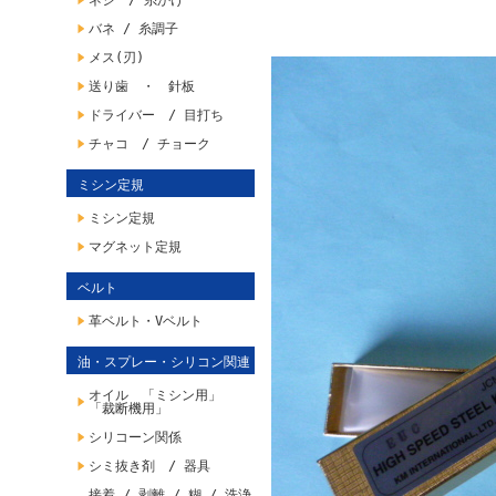
ネジ / 糸かけ
バネ / 糸調子
メス(刃)
送り歯 ・ 針板
ドライバー / 目打ち
チャコ / チョーク
ミシン定規
ミシン定規
マグネット定規
ベルト
革ベルト・Vベルト
油・スプレー・シリコン関連
オイル 「ミシン用」
「裁断機用」
シリコーン関係
シミ抜き剤 / 器具
接着 / 剥離 / 糊 / 洗浄