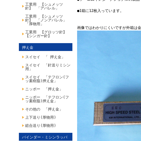
工業用 【シュメッツ
針】 「アパレル」
●1箱に12枚入っています。
工業用 【シュメッツ
針】 「ノンアパレル」
「厚物用」
画像ではわかりにくいですが外箱は
工業用 【グロッツ針】
【シンガー針】
押え金
スイセイ 「 押え金」
スイセイ 「針送りミシン
用」
スイセイ 「テフロン(フ
ッ素樹脂)押え金」
ニッポー 「押え金」
ニッポー 「テフロン(フ
ッ素樹脂)押え金」
その他の 「押え金」
上下送り(厚物用)
総合送り(厚物用)
バインダー・ミシンラッパ