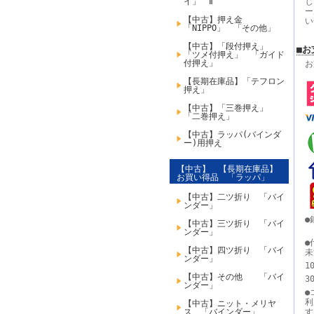
イ」 Ⅱ
じ
ー
【中古】押え金
い
「NIPPO」 「その他」
【中古】「段付押え」
■お
「ツメ付押え」 「ガイド
付押え」
お
【長期在庫品】「テフロン
押え」
【中古】「三巻押え」
「二巻押え」
【中古】ラッパ(バインダ
ー)用押え
【中古】 【長期在庫品】
お買い得品 「ラッパ」
【中古】二ツ折り 「バイ
ンダー」
●
【中古】三ツ折り 「バイ
ンダー」
●
【中古】四ツ折り 「バイ
未
ンダー」
1
【中古】その他 「バイ
3
ンダー」
●
利
【中古】ニット・メリヤ
ス 「バインダー」