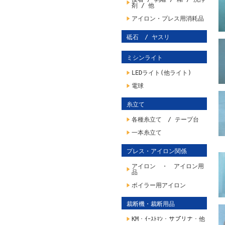
剤 / 他
アイロン・プレス用消耗品
砥石 / ヤスリ
ミシンライト
LEDライト(他ライト)
電球
糸立て
各種糸立て / テープ台
一本糸立て
プレス・アイロン関係
アイロン ・ アイロン用
品
ボイラー用アイロン
裁断機・裁断用品
KM・ｲｰｽﾄﾏﾝ・サプリナ・他