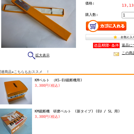
価格:
13,1
購入数:
返品に
この商
拡大表示
関連商品★こちらもおススメ ！
KMベルト （KS-EU裁断機用)
3,300円(税込)
KM裁断機 研磨ベルト (新タイプ) (EU / SL 用)
3,300円(税込)