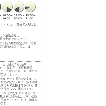
・ゆうパック・郵便でお届けし
よう運送会社に
間指定ができません)。
りヤマト便の時間指定が若干の変
指定時間が上図と異なりま
大切な個人情報(住所・氏
を、 裁判所・警察機関等・
があった場合以外、第三者に譲
切ございません。
情報(カード番号など)は、ク
会社との間で安全に一括管理さ
社間のみで直接通信を行い、弊
一切伝わらない仕組みです。
、SSLと呼ばれる暗号化シス
SL方式の暗号化により、傍受
ィ施策がとられており、情報が
います。