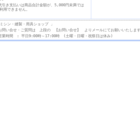
代引き支払いは商品合計金額が、5,000円未満では
利用できません。
ミシン・縫製・用具ショップ 」
お問い合せ・ご質問は 上段の 【お問い合せ】 よりメールにてお願いいたしま
営業時間 : 平日9:00時～17:00時 (土曜・日曜・祝祭日は休み)