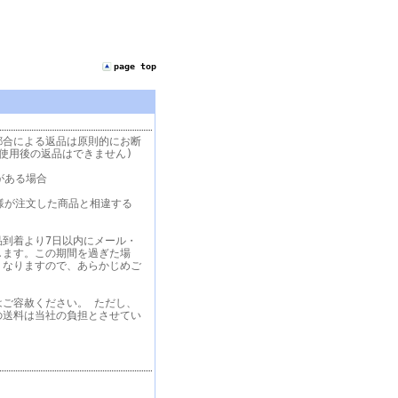
page top
都合による返品は原則的にお断
使用後の返品はできません)
がある場合
様が注文した商品と相違する
品到着より7日以内にメール・
します。この期間を過ぎた場
くなりますので、あらかじめご
はご容赦ください。 ただし、
の送料は当社の負担とさせてい