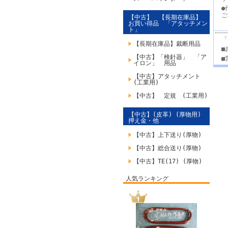
●
ご
【中古】 【長期在庫品】
お買い得品 「アタッチメン
ト」
「
【長期在庫品】裁断用品
■
【中古】「検針器」 「ア
■
イロン」 用品
【中古】アタッチメント
(工業用)
【中古】 定規 (工業用)
【中古】(皮革) (厚物用)
押え金・他
【中古】上下送り(厚物)
【中古】総合送り(厚物)
【中古】TE(17) (厚物)
人気ランキング