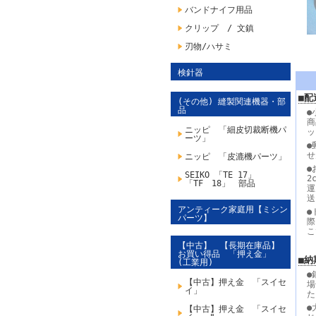
バンドナイフ用品
クリップ / 文鎮
刃物/ハサミ
検針器
■配
(その他) 縫製関連機器・部
品
●
商
ニッピ 「細皮切裁断機パ
ッ
ーツ」
●
せ
ニッピ 「皮漉機パーツ」
●
SEIKO 「TE 17」
2
「TF 18」 部品
運
送
アンティーク家庭用【ミシン
●
パーツ】
際
こ
【中古】 【長期在庫品】
お買い得品 「押え金」
■納
(工業用)
●
【中古】押え金 「スイセ
場
イ」
た
●
【中古】押え金 「スイセ