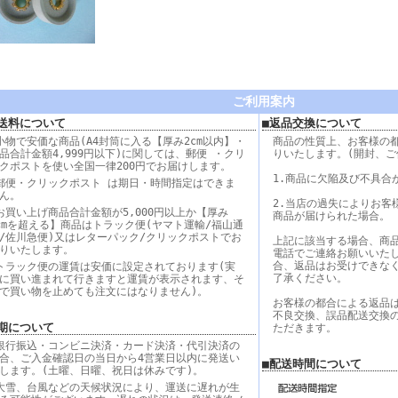
ご利用案内
送料について
■返品交換について
小物で安価な商品(A4封筒に入る【厚み2cm以内】・
商品の性質上、お客様の
品合計金額4,999円以下)に関しては、郵便 ・クリ
りいたします。(開封、ご
クポストを使い全国一律200円でお届けします。
1.商品に欠陥及び不具合
郵便・クリックポスト は期日・時間指定はできま
ん。
2.当店の過失によりお客
お買い上げ商品合計金額が5,000円以上か【厚み
商品が届けられた場合。
cmを超える】商品はトラック便(ヤマト運輸/福山通
/佐川急便)又はレターパック/クリックポストでお
上記に該当する場合、商
りいたします。
電話でご連絡お願いいた
合、返品はお受けできな
トラック便の運賃は安価に設定されております(実
了承ください。
に買い進まれて行きますと運賃が表示されます、そ
で買い物を止めても注文にはなりません)。
お客様の都合による返品
不良交換、誤品配送交換
期について
ただきます。
銀行振込・コンビニ決済・カード決済・代引決済の
合、ご入金確認日の当日から4営業日以内に発送い
■配送時間について
します。(土曜、日曜、祝日は休みです)。
大雪、台風などの天候状況により、運送に遅れが生