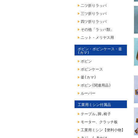
二ツ折りラッパ
三ツ折りラッパ
四ツ折りラッパ
その他「ラッパ類」
ニット・メリヤス用
ボビン・ボビンケース・釜
(カマ)
ボビン
ボビンケース
釜(カマ)
ボビン(関連用品)
ルーパー
工業用ミシン付属品
テーブル,脚,椅子
モーター、クラッチ板
工業用ミシン【便利小物】