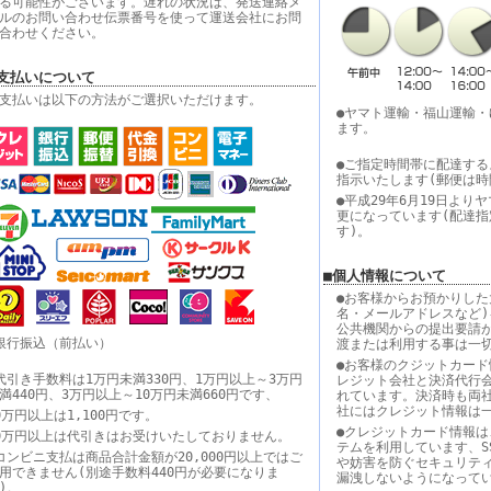
る可能性がございます。遅れの状況は、発送連絡メ
ルのお問い合わせ伝票番号を使って運送会社にお問
合わせください。
支払いについて
支払いは以下の方法がご選択いただけます。
●ヤマト運輸・福山運輸
ます。
●ご指定時間帯に配達する
指示いたします(郵便は時
●平成29年6月19日よ
更になっています(配達
す)。
■個人情報について
●お客様からお預かりした
名・メールアドレスなど)
公共機関からの提出要請
銀行振込（前払い）
渡または利用する事は一
●お客様のクジットカード
代引き手数料は1万円未満330円、1万円以上～3万円
レジット会社と決済代行
満440円、3万円以上～10万円未満660円です、
れています。決済時も両
社にはクレジット情報は
0万円以上は1,100円です。
●クレジットカード情報は
0万円以上は代引きはお受けいたしておりません。
テムを利用しています、S
コンビニ支払は商品合計金額が20,000円以上ではご
や妨害を防ぐセキュリテ
用できません(別途手数料440円が必要になりま
漏洩しないようになって
す)。