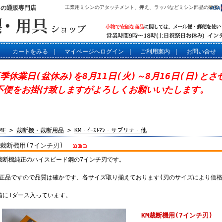
」の通販専門店
工業用ミシンのアタッチメント、押え、ラッパなどミシン部品の販売
カートをみる
｜
マイページへログイン
｜
ご利用案内
｜
お問い合せ
夏季休業日(盆休み)を8月11日(火)～8月16日(日)と
不便をお掛け致しますがよろしくお願いいたします。
ME
>
裁断機・裁断用品
>
KM・ｲｰｽﾄﾏﾝ・サプリナ・他
M裁断機用(7インチ刃)
M裁断機純正のハイスピード鋼の7インチ刃です。
純正品ですので品質は確かです、各サイズ取り揃えております(刃のサイズにより価格
1箱に1ダース入っています。
KM裁断機用(7インチ刃)