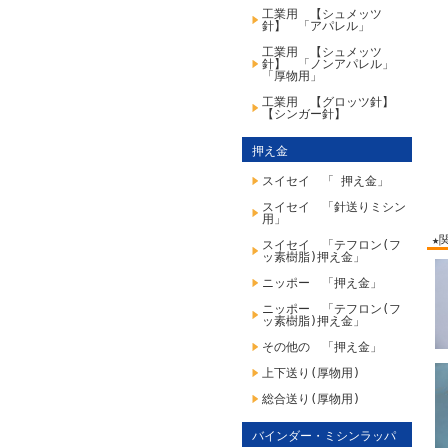
工業用 【シュメッツ
針】 「アパレル」
工業用 【シュメッツ
針】 「ノンアパレル」
「厚物用」
工業用 【グロッツ針】
【シンガー針】
押え金
スイセイ 「 押え金」
スイセイ 「針送りミシン
用」
★
スイセイ 「テフロン(フ
ッ素樹脂)押え金」
ニッポー 「押え金」
ニッポー 「テフロン(フ
ッ素樹脂)押え金」
その他の 「押え金」
上下送り(厚物用)
総合送り(厚物用)
バインダー・ミシンラッパ