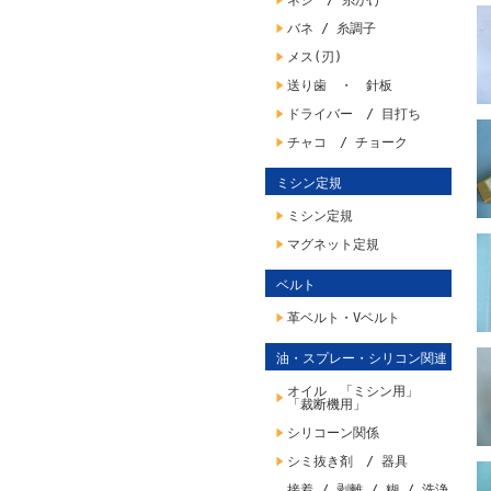
ネジ / 糸かけ
バネ / 糸調子
メス(刃)
送り歯 ・ 針板
ドライバー / 目打ち
チャコ / チョーク
ミシン定規
ミシン定規
マグネット定規
ベルト
革ベルト・Vベルト
油・スプレー・シリコン関連
オイル 「ミシン用」
「裁断機用」
シリコーン関係
シミ抜き剤 / 器具
接着 / 剥離 / 糊 / 洗浄