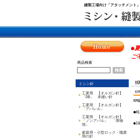
縫製工場向け「アタッチメント
●
ご
商品検索
HO
ミシン針
K
工業用 【オルガン針】
「DB」 本縫い針
K
工業用 【オルガン針】
「アパレル」
●
工業用 【オルガン針】
「ノンアパル」 「厚物
●
他」
家庭用・小型ロック・職業
用の針