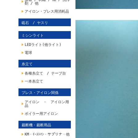
剤 / 他
アイロン・プレス用消耗品
砥石 / ヤスリ
ミシンライト
LEDライト(他ライト)
電球
糸立て
各種糸立て / テープ台
一本糸立て
プレス・アイロン関係
アイロン ・ アイロン用
品
ボイラー用アイロン
裁断機・裁断用品
KM・ｲｰｽﾄﾏﾝ・サプリナ・他