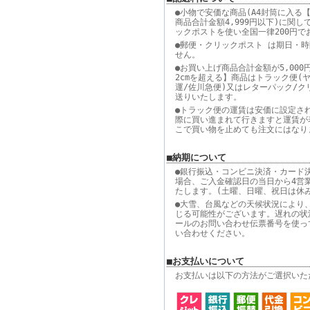
●小物で安価な商品(A4封筒に入る【
商品合計金額4,999円以下)に関し
ックポストを使い全国一律200円で
●郵便・クリックポスト は期日・
せん。
●お買い上げ商品合計金額が5,000
2cmを超える】商品はトラック便(
運/佐川急便)又はレターパック/ク
送りいたします。
●トラック便の運賃は安価に設定さ
際に買い進まれて行きますと運賃が
こで買い物を止めても注文にはなり
■納期について
●銀行振込・コンビニ決済・カード
場合、ご入金確認日の当日から4営
たします。(土曜、日曜、祝日は休
●大雪、台風などの天候状況により
じる可能性がございます。遅れの状
ールのお問い合わせ伝票番号を使っ
い合わせください。
■お支払いについて
お支払いは以下の方法がご選択いた