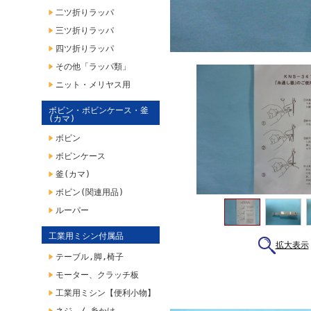
二ツ折りラッパ
三ツ折りラッパ
四ツ折りラッパ
その他「ラッパ類」
ニット・メリヤス用
ボビン・ボビンケース・釜
(カマ)
ボビン
ボビンケース
釜(カマ)
ボビン(関連用品)
ルーパー
工業用ミシン付属品
拡大表示
テーブル,脚,椅子
モーター、クラッチ板
工業用ミシン【便利小物】