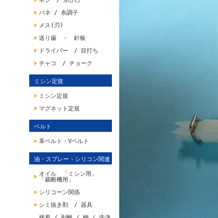
ネジ / 糸かけ
バネ / 糸調子
メス(刃)
送り歯 ・ 針板
ドライバー / 目打ち
チャコ / チョーク
ミシン定規
ミシン定規
マグネット定規
ベルト
革ベルト・Vベルト
油・スプレー・シリコン関連
オイル 「ミシン用」
「裁断機用」
シリコーン関係
シミ抜き剤 / 器具
接着 / 剥離 / 糊 / 洗浄