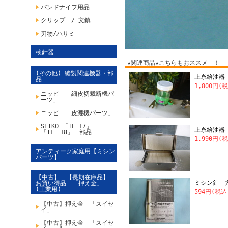
バンドナイフ用品
クリップ / 文鎮
刃物/ハサミ
検針器
★関連商品★こちらもおススメ ！
(その他) 縫製関連機器・部
上糸給油器
品
1,800円(
ニッピ 「細皮切裁断機パ
ーツ」
ニッピ 「皮漉機パーツ」
SEIKO 「TE 17」
上糸給油器
「TF 18」 部品
1,990円(
アンティーク家庭用【ミシン
パーツ】
【中古】 【長期在庫品】
ミシン針 
お買い得品 「押え金」
(工業用)
594円(税込
【中古】押え金 「スイセ
イ」
【中古】押え金 「スイセ