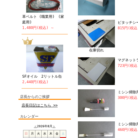
革ベルト (職業用) (家
庭用)
ピタッチシ
1,480円(税込) ～
815円(税込
在庫切れ
マグネット
723円(税込
SFオイル 2リットル缶
2,440円(税込)
ミシン掃除
店長からのご挨拶
300円(税込
店長日記はこちら >>
カレンダー
ミシン掃除
＜
2026年8月
＞
460円(税込
日
月
火
水
木
金
土