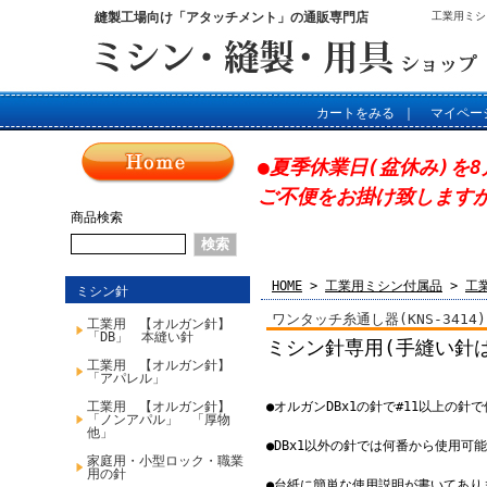
縫製工場向け「アタッチメント」の通販専門店
工業用ミシ
カートをみる
｜
マイペー
●夏季休業日(盆休み)を8
ご不便をお掛け致します
商品検索
HOME
>
工業用ミシン付属品
>
工
ミシン針
ワンタッチ糸通し器(KNS-3414)
工業用 【オルガン針】
「DB」 本縫い針
ミシン針専用(手縫い針
工業用 【オルガン針】
「アパレル」
工業用 【オルガン針】
●オルガンDBx1の針で#11以上の
「ノンアパル」 「厚物
他」
●DBx1以外の針では何番から使用
家庭用・小型ロック・職業
用の針
●台紙に簡単な使用説明が書いてあり