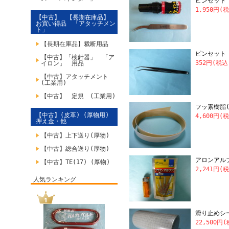
ピンセット
1,950円(
【中古】 【長期在庫品】
お買い得品 「アタッチメン
ト」
【長期在庫品】裁断用品
ピンセット
【中古】「検針器」 「ア
352円(税込
イロン」 用品
【中古】アタッチメント
(工業用)
【中古】 定規 (工業用)
フッ素樹脂
【中古】(皮革) (厚物用)
4,600円(
押え金・他
【中古】上下送り(厚物)
【中古】総合送り(厚物)
アロンアルフ
【中古】TE(17) (厚物)
2,241円(
人気ランキング
滑り止めシー
22,500円