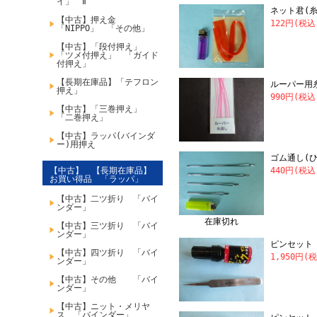
イ」 Ⅱ
ネット君(
【中古】押え金
122円(税込
「NIPPO」 「その他」
【中古】「段付押え」
「ツメ付押え」 「ガイド
付押え」
【長期在庫品】「テフロン
ルーパー用糸
押え」
990円(税込
【中古】「三巻押え」
「二巻押え」
【中古】ラッパ(バインダ
ー)用押え
ゴム通し(ひ
【中古】 【長期在庫品】
440円(税込
お買い得品 「ラッパ」
【中古】二ツ折り 「バイ
ンダー」
在庫切れ
【中古】三ツ折り 「バイ
ンダー」
ピンセット
【中古】四ツ折り 「バイ
1,950円(
ンダー」
【中古】その他 「バイ
ンダー」
【中古】ニット・メリヤ
ス 「バインダー」