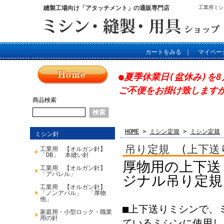
縫製工場向け「アタッチメント」の通販専門店
工業用ミシ
カートをみる
｜
マイペー
●夏季休業日(盆休み)を8
ご不便をお掛け致します
商品検索
HOME
>
ミシン定規
>
ミシン定規
ミシン針
吊り定規 (上下送りミ
工業用 【オルガン針】
「DB」 本縫い針
厚物用の上下送
工業用 【オルガン針】
「アパレル」
ジナル吊り定規」
工業用 【オルガン針】
「ノンアパル」 「厚物
他」
■上下送りミシンで、
家庭用・小型ロック・職業
用の針
ているミシンに使用し