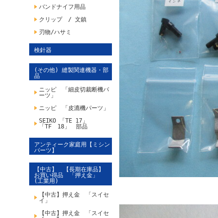
バンドナイフ用品
クリップ / 文鎮
刃物/ハサミ
検針器
(その他) 縫製関連機器・部
品
ニッピ 「細皮切裁断機パ
ーツ」
ニッピ 「皮漉機パーツ」
SEIKO 「TE 17」
「TF 18」 部品
アンティーク家庭用【ミシン
パーツ】
【中古】 【長期在庫品】
お買い得品 「押え金」
(工業用)
【中古】押え金 「スイセ
イ」
【中古】押え金 「スイセ