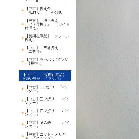
イ」 Ⅱ
【中古】押え金
「NIPPO」 「その他」
【中古】「段付押え」
「ツメ付押え」 「ガイド
付押え」
【長期在庫品】「テフロン
押え」
【中古】「三巻押え」
「二巻押え」
【中古】ラッパ(バインダ
ー)用押え
【中古】 【長期在庫品】
お買い得品 「ラッパ」
【中古】二ツ折り 「バイ
ンダー」
【中古】三ツ折り 「バイ
ンダー」
【中古】四ツ折り 「バイ
ンダー」
【中古】その他 「バイ
ンダー」
【中古】ニット・メリヤ
ス 「バインダー」