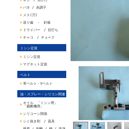
ネジ / 糸かけ
バネ / 糸調子
メス(刃)
送り歯 ・ 針板
ドライバー / 目打ち
チャコ / チョーク
ミシン定規
ミシン定規
マグネット定規
ベルト
革ベルト・Vベルト
油・スプレー・シリコン関連
オイル 「ミシン用」
「裁断機用」
シリコーン関係
シミ抜き剤 / 器具
接着 / 剥離 / 糊 / 洗浄