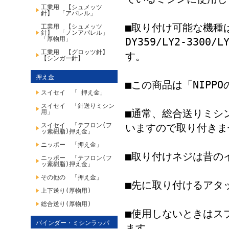
工業用 【シュメッツ
針】 「アパレル」
■取り付け可能な機種は、J
工業用 【シュメッツ
針】 「ノンアパレル」
「厚物用」
DY359/LY2-330
工業用 【グロッツ針】
す。
【シンガー針】
押え金
■この商品は「NIPP
スイセイ 「 押え金」
スイセイ 「針送りミシン
■通常、総合送りミシ
用」
スイセイ 「テフロン(フ
いますので取り付きま
ッ素樹脂)押え金」
ニッポー 「押え金」
■取り付けネジは昔の
ニッポー 「テフロン(フ
ッ素樹脂)押え金」
その他の 「押え金」
■先に取り付けるアタ
上下送り(厚物用)
総合送り(厚物用)
■使用しないときはス
バインダー・ミシンラッパ
ます。