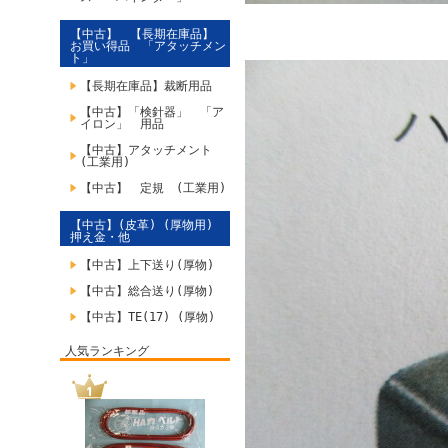
【中古】 【長期在庫品】
お買い得品 「アタッチメン
ト」
【長期在庫品】裁断用品
【中古】「検針器」 「ア
イロン」 用品
【中古】アタッチメント
(工業用)
【中古】 定規 (工業用)
【中古】(皮革) (厚物用)
押え金・他
【中古】上下送り(厚物)
【中古】総合送り(厚物)
【中古】TE(17) (厚物)
人気ランキング