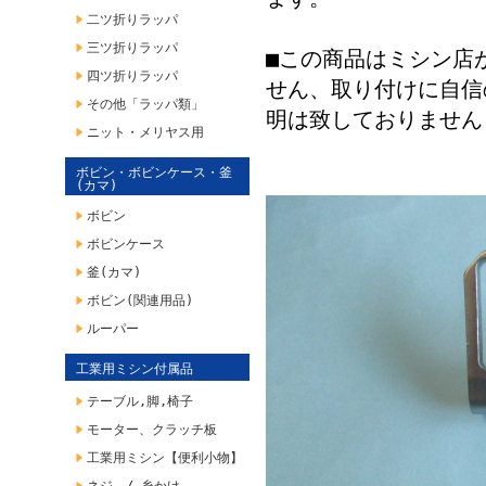
二ツ折りラッパ
三ツ折りラッパ
■この商品はミシン店
四ツ折りラッパ
せん、取り付けに自信
その他「ラッパ類」
明は致しておりません
ニット・メリヤス用
ボビン・ボビンケース・釜
(カマ)
ボビン
ボビンケース
釜(カマ)
ボビン(関連用品)
ルーパー
工業用ミシン付属品
テーブル,脚,椅子
モーター、クラッチ板
工業用ミシン【便利小物】