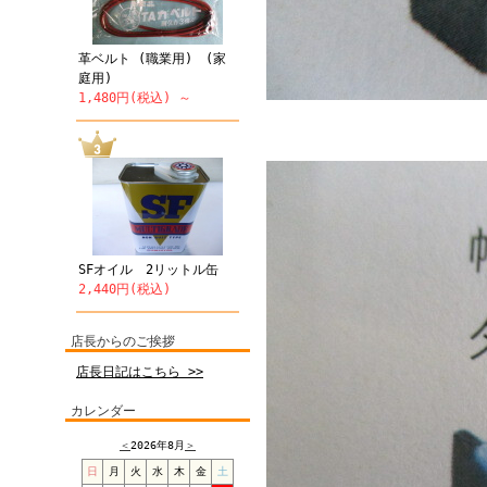
革ベルト (職業用) (家
庭用)
1,480円(税込) ～
SFオイル 2リットル缶
2,440円(税込)
店長からのご挨拶
店長日記はこちら >>
カレンダー
＜
2026年8月
＞
日
月
火
水
木
金
土