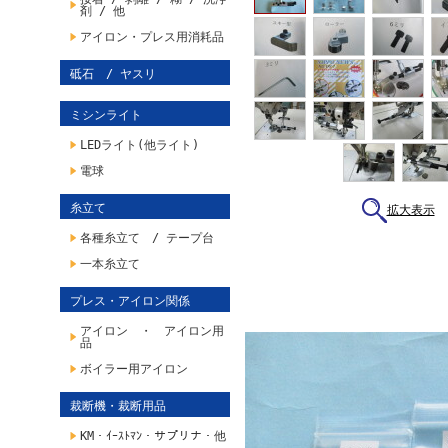
剤 / 他
アイロン・プレス用消耗品
砥石 / ヤスリ
ミシンライト
LEDライト(他ライト)
電球
糸立て
拡大表示
各種糸立て / テープ台
一本糸立て
プレス・アイロン関係
アイロン ・ アイロン用
品
ボイラー用アイロン
裁断機・裁断用品
KM・ｲｰｽﾄﾏﾝ・サプリナ・他