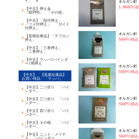
イ」 Ⅱ
オルガン針 
1,960円(
【中古】押え金
「NIPPO」 「その他」
【中古】「段付押え」
「ツメ付押え」 「ガイド
付押え」
オルガン針 
【長期在庫品】「テフロン
504円(税込
押え」
【中古】「三巻押え」
「二巻押え」
【中古】ラッパ(バインダ
ー)用押え
オルガン針 
504円(税込
【中古】 【長期在庫品】
お買い得品 「ラッパ」
【中古】二ツ折り 「バイ
ンダー」
オルガン針 
【中古】三ツ折り 「バイ
ンダー」
504円(税込
【中古】四ツ折り 「バイ
ンダー」
【中古】その他 「バイ
ンダー」
オルガン針 
【中古】ニット・メリヤ
504円(税込
ス 「バインダー」