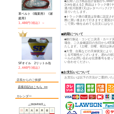
●お買い上げ商品合計金額が5,000
2cmを超える】商品はトラック便(
運/佐川急便)又はレターパック/ク
送りいたします。
革ベルト (職業用) (家
●トラック便の運賃は安価に設定さ
庭用)
際に買い進まれて行きますと運賃が
1,480円(税込) ～
こで買い物を止めても注文にはなり
■納期について
●銀行振込・コンビニ決済・カード
場合、ご入金確認日の当日から4営
たします。(土曜、日曜、祝日は休
●大雪、台風などの天候状況により
じる可能性がございます。遅れの状
ールのお問い合わせ伝票番号を使っ
い合わせください。
SFオイル 2リットル缶
2,440円(税込)
■お支払いについて
お支払いは以下の方法がご選択いた
店長からのご挨拶
店長日記はこちら >>
カレンダー
＜
2026年8月
＞
日
月
火
水
木
金
土