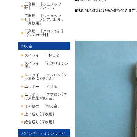
工業用 【シュメッツ
針】 「アパレル」
■地糸切れ対策に効果が期待できます
工業用 【シュメッツ
針】 「ノンアパレル」
「厚物用」
工業用 【グロッツ針】
【シンガー針】
押え金
スイセイ 「 押え金」
スイセイ 「針送りミシン
用」
スイセイ 「テフロン(フ
ッ素樹脂)押え金」
ニッポー 「押え金」
ニッポー 「テフロン(フ
ッ素樹脂)押え金」
その他の 「押え金」
上下送り(厚物用)
総合送り(厚物用)
バインダー・ミシンラッパ