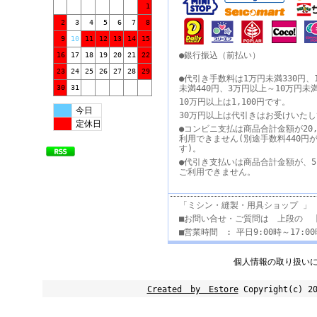
1
2
3
4
5
6
7
8
9
10
11
12
13
14
15
●銀行振込（前払い）
16
17
18
19
20
21
22
23
24
25
26
27
28
29
●代引き手数料は1万円未満330円、
30
31
未満440円、3万円以上～10万円未
10万円以上は1,100円です。
今日
30万円以上は代引きはお受けいた
定休日
●コンビニ支払は商品合計金額が20,
利用できません(別途手数料440円
す)。
●代引き支払いは商品合計金額が、5
ご利用できません。
「ミシン・縫製・用具ショップ 」
■お問い合せ・ご質問は 上段の 
■営業時間 : 平日9:00時～17:
個人情報の取り扱い
Created by Estore
Copyright(c) 