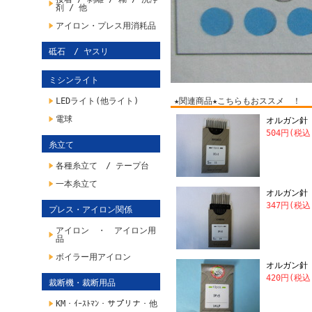
剤 / 他
アイロン・プレス用消耗品
砥石 / ヤスリ
ミシンライト
LEDライト(他ライト)
★関連商品★こちらもおススメ ！
電球
オルガン針 
504円(税込
糸立て
各種糸立て / テープ台
一本糸立て
オルガン針 
347円(税込
プレス・アイロン関係
アイロン ・ アイロン用
品
ボイラー用アイロン
オルガン針 
420円(税込
裁断機・裁断用品
KM・ｲｰｽﾄﾏﾝ・サプリナ・他