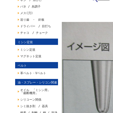
ネジ / 糸かけ
バネ / 糸調子
メス(刃)
送り歯 ・ 針板
ドライバー / 目打ち
チャコ / チョーク
ミシン定規
ミシン定規
マグネット定規
ベルト
革ベルト・Vベルト
油・スプレー・シリコン関連
オイル 「ミシン用」
「裁断機用」
シリコーン関係
シミ抜き剤 / 器具
接着 / 剥離 / 糊 / 洗浄