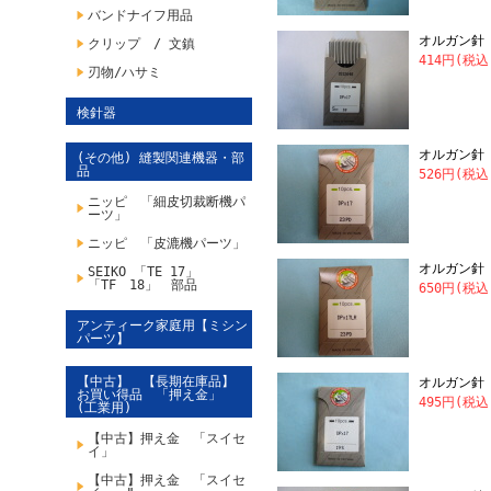
バンドナイフ用品
オルガン針 
クリップ / 文鎮
414円(税込
刃物/ハサミ
検針器
オルガン針 
(その他) 縫製関連機器・部
品
526円(税込
ニッピ 「細皮切裁断機パ
ーツ」
ニッピ 「皮漉機パーツ」
オルガン針 
SEIKO 「TE 17」
「TF 18」 部品
650円(税込
アンティーク家庭用【ミシン
パーツ】
【中古】 【長期在庫品】
オルガン針 
お買い得品 「押え金」
495円(税込
(工業用)
【中古】押え金 「スイセ
イ」
【中古】押え金 「スイセ