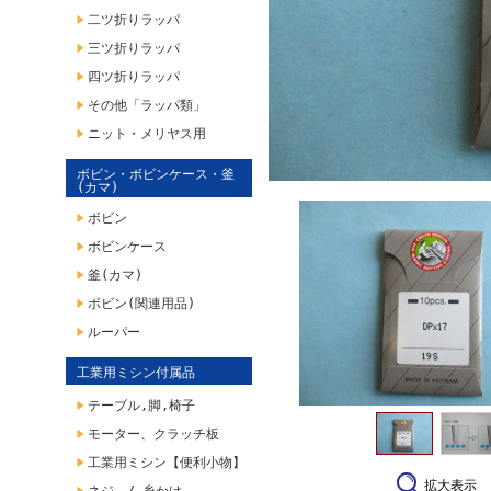
二ツ折りラッパ
三ツ折りラッパ
四ツ折りラッパ
その他「ラッパ類」
ニット・メリヤス用
ボビン・ボビンケース・釜
(カマ)
ボビン
ボビンケース
釜(カマ)
ボビン(関連用品)
ルーパー
工業用ミシン付属品
テーブル,脚,椅子
モーター、クラッチ板
工業用ミシン【便利小物】
拡大表示