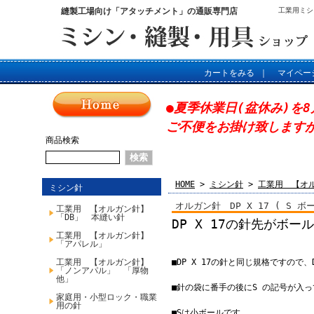
縫製工場向け「アタッチメント」の通販専門店
工業用ミシ
カートをみる
｜
マイペー
●夏季休業日(盆休み)を8
ご不便をお掛け致します
商品検索
HOME
>
ミシン針
>
工業用 【オ
ミシン針
オルガン針 DP X 17 ( S 
工業用 【オルガン針】
「DB」 本縫い針
DP X 17の針先がボ
工業用 【オルガン針】
「アパレル」
工業用 【オルガン針】
■DP X 17の針と同じ規格ですので
「ノンアパル」 「厚物
他」
■針の袋に番手の後にS の記号が入
家庭用・小型ロック・職業
用の針
■Sは小ボールです。