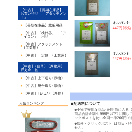
【中古】 【長期在庫品】
お買い得品 「アタッチメン
ト」
オルガン針 
【長期在庫品】裁断用品
447円(税込
【中古】「検針器」 「ア
イロン」 用品
【中古】アタッチメント
(工業用)
オルガン針 
【中古】 定規 (工業用)
447円(税込
【中古】(皮革) (厚物用)
押え金・他
【中古】上下送り(厚物)
【中古】総合送り(厚物)
【中古】TE(17) (厚物)
人気ランキング
■配送料について
●小物で安価な商品(A4封筒に入る【
商品合計金額4,999円以下)に関し
ックポストを使い全国一律200円で
●郵便・クリックポスト は期日・
せん。