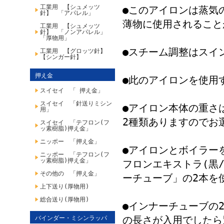
工業用 【シュメッツ
●このアイロンは蒸気
針】 「アパレル」
薄物に使用されること
工業用 【シュメッツ
針】 「ノンアパレル」
「厚物用」
●スチーム調整はスイ
工業用 【グロッツ針】
【シンガー針】
押え金
●此のアイロンを使用
スイセイ 「 押え金」
スイセイ 「針送りミシン
●アイロン本体の重さは「H
用」
2種類ありますのでお
スイセイ 「テフロン(フ
ッ素樹脂)押え金」
ニッポー 「押え金」
●アイロンとボイラー
ニッポー 「テフロン(フ
ッ素樹脂)押え金」
フロンエキストラ(黒
その他の 「押え金」
ーチューブ」の2本を
上下送り(厚物用)
総合送り(厚物用)
●インナーチューブの
の長さが入用でしたら
バインダー・ミシンラッパ