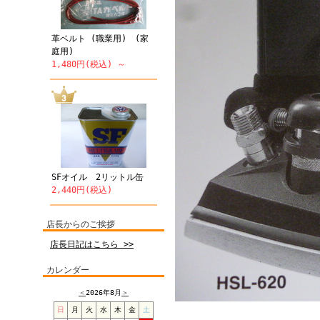
革ベルト (職業用) (家
庭用)
1,480円(税込) ～
SFオイル 2リットル缶
2,440円(税込)
店長からのご挨拶
店長日記はこちら >>
カレンダー
＜
2026年8月
＞
日
月
火
水
木
金
土