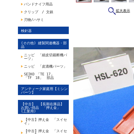
バンドナイフ用品
拡大表示
クリップ / 文鎮
刃物/ハサミ
検針器
(その他) 縫製関連機器・部
品
ニッピ 「細皮切裁断機パ
ーツ」
ニッピ 「皮漉機パーツ」
SEIKO 「TE 17」
「TF 18」 部品
アンティーク家庭用【ミシン
パーツ】
【中古】 【長期在庫品】
お買い得品 「押え金」
(工業用)
【中古】押え金 「スイセ
イ」
【中古】押え金 「スイセ