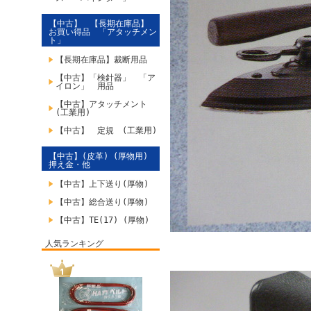
【中古】 【長期在庫品】
お買い得品 「アタッチメン
ト」
【長期在庫品】裁断用品
【中古】「検針器」 「ア
イロン」 用品
【中古】アタッチメント
(工業用)
【中古】 定規 (工業用)
【中古】(皮革) (厚物用)
押え金・他
【中古】上下送り(厚物)
【中古】総合送り(厚物)
【中古】TE(17) (厚物)
人気ランキング