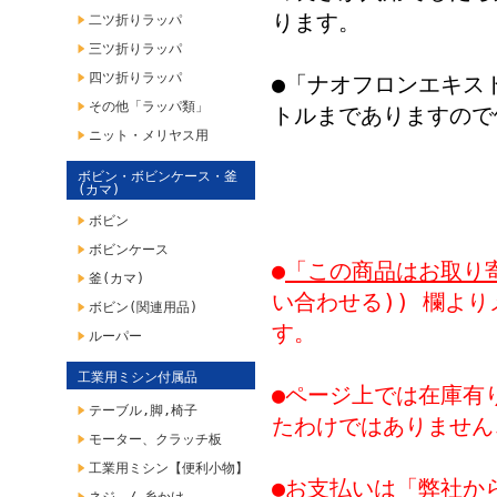
ります。
二ツ折りラッパ
三ツ折りラッパ
四ツ折りラッパ
●「ナオフロンエキスト
その他「ラッパ類」
トルまでありますので
ニット・メリヤス用
ボビン・ボビンケース・釜
(カマ)
ボビン
ボビンケース
●
「この商品はお取り
釜(カマ)
い合わせる)) 欄よ
ボビン(関連用品)
す。
ルーパー
工業用ミシン付属品
●ページ上では在庫有
テーブル,脚,椅子
たわけではありません
モーター、クラッチ板
工業用ミシン【便利小物】
●お支払いは「弊社か