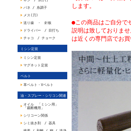
ネジ / 糸かけ
します。
バネ / 糸調子
メス(刃)
●この商品はご自分で
送り歯 ・ 針板
説明は致しておりませ
ドライバー / 目打ち
は近くの専門店でお買
チャコ / チョーク
ミシン定規
ミシン定規
マグネット定規
ベルト
革ベルト・Vベルト
油・スプレー・シリコン関連
オイル 「ミシン用」
「裁断機用」
シリコーン関係
シミ抜き剤 / 器具
接着 / 剥離 / 糊 / 洗浄