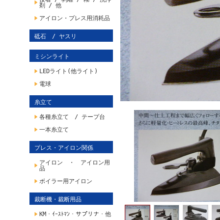
剤 / 他
アイロン・プレス用消耗品
砥石 / ヤスリ
ミシンライト
LEDライト(他ライト)
電球
糸立て
各種糸立て / テープ台
一本糸立て
プレス・アイロン関係
アイロン ・ アイロン用
品
ボイラー用アイロン
裁断機・裁断用品
KM・ｲｰｽﾄﾏﾝ・サプリナ・他