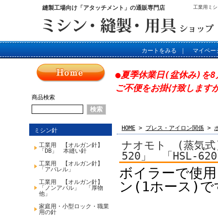
縫製工場向け「アタッチメント」の通販専門店
工業用ミシ
カートをみる
｜
マイペー
●夏季休業日(盆休み)を8
ご不便をお掛け致します
商品検索
HOME
>
プレス・アイロン関係
>
ミシン針
ナオモト (蒸気式)
工業用 【オルガン針】
「DB」 本縫い針
520」 「HSL-6
工業用 【オルガン針】
ボイラーで使用
「アパレル」
工業用 【オルガン針】
ン(1ホース)で
「ノンアパル」 「厚物
他」
家庭用・小型ロック・職業
用の針