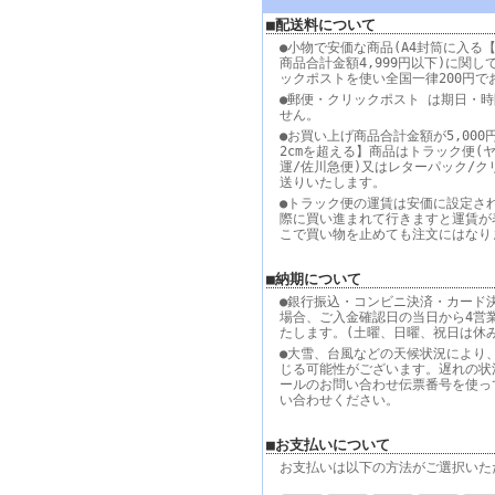
■配送料について
●小物で安価な商品(A4封筒に入る【
商品合計金額4,999円以下)に関し
ックポストを使い全国一律200円で
●郵便・クリックポスト は期日・
せん。
●お買い上げ商品合計金額が5,000
2cmを超える】商品はトラック便(
運/佐川急便)又はレターパック/ク
送りいたします。
●トラック便の運賃は安価に設定さ
際に買い進まれて行きますと運賃が
こで買い物を止めても注文にはなり
■納期について
●銀行振込・コンビニ決済・カード
場合、ご入金確認日の当日から4営
たします。(土曜、日曜、祝日は休
●大雪、台風などの天候状況により
じる可能性がございます。遅れの状
ールのお問い合わせ伝票番号を使っ
い合わせください。
■お支払いについて
お支払いは以下の方法がご選択いた