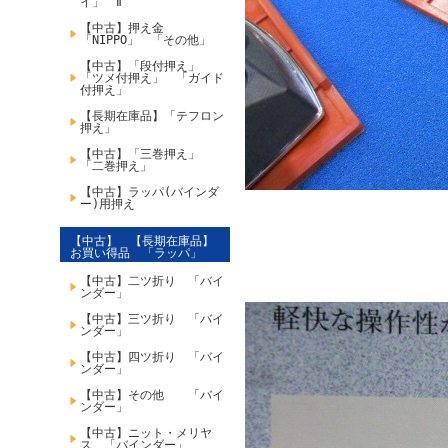
イ」 Ⅱ
【中古】押え金
「NIPPO」 「その他」
【中古】「段付押え」
「ツメ付押え」 「ガイド
付押え」
【長期在庫品】「テフロン
押え」
【中古】「三巻押え」
「二巻押え」
【中古】ラッパ(バインダ
ー)用押え
【中古】 【長期在庫品】
お買い得品 「ラッパ」
【中古】二ツ折り 「バイ
ンダー」
【中古】三ツ折り 「バイ
ンダー」
【中古】四ツ折り 「バイ
ンダー」
【中古】その他 「バイ
ンダー」
【中古】ニット・メリヤ
ス 「バインダー」