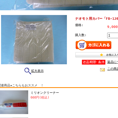
ナオモト用カバー「FB-12
価格:
9,00
購入数:
返品に
この商
拡大表示
関連商品★こちらもおススメ ！
ミリオンクリーナー
660円(税込)