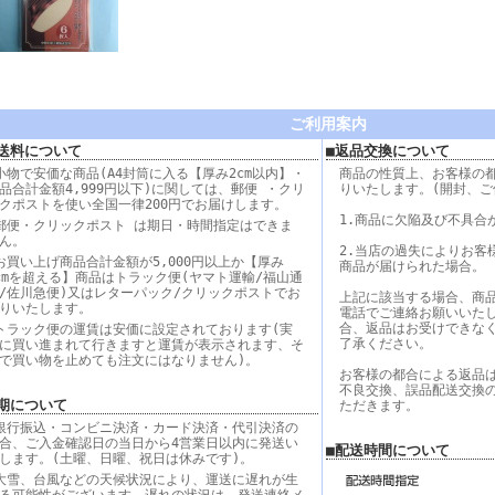
ご利用案内
送料について
■返品交換について
小物で安価な商品(A4封筒に入る【厚み2cm以内】・
商品の性質上、お客様の
品合計金額4,999円以下)に関しては、郵便 ・クリ
りいたします。(開封、ご
クポストを使い全国一律200円でお届けします。
1.商品に欠陥及び不具合
郵便・クリックポスト は期日・時間指定はできま
ん。
2.当店の過失によりお客
お買い上げ商品合計金額が5,000円以上か【厚み
商品が届けられた場合。
cmを超える】商品はトラック便(ヤマト運輸/福山通
/佐川急便)又はレターパック/クリックポストでお
上記に該当する場合、商
りいたします。
電話でご連絡お願いいた
合、返品はお受けできな
トラック便の運賃は安価に設定されております(実
了承ください。
に買い進まれて行きますと運賃が表示されます、そ
で買い物を止めても注文にはなりません)。
お客様の都合による返品
不良交換、誤品配送交換
期について
ただきます。
銀行振込・コンビニ決済・カード決済・代引決済の
合、ご入金確認日の当日から4営業日以内に発送い
■配送時間について
します。(土曜、日曜、祝日は休みです)。
大雪、台風などの天候状況により、運送に遅れが生