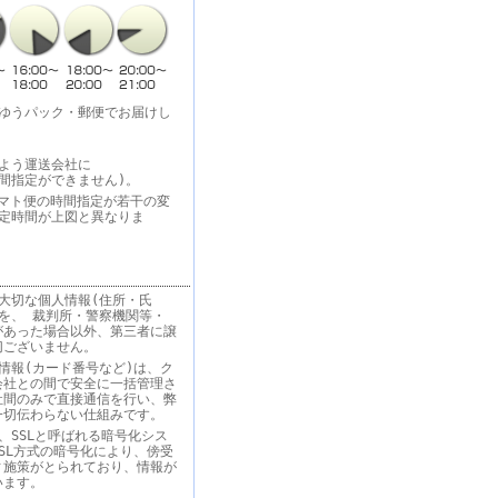
・ゆうパック・郵便でお届けし
よう運送会社に
間指定ができません)。
りヤマト便の時間指定が若干の変
指定時間が上図と異なりま
大切な個人情報(住所・氏
を、 裁判所・警察機関等・
があった場合以外、第三者に譲
切ございません。
情報(カード番号など)は、ク
会社との間で安全に一括管理さ
社間のみで直接通信を行い、弊
一切伝わらない仕組みです。
、SSLと呼ばれる暗号化シス
SL方式の暗号化により、傍受
ィ施策がとられており、情報が
います。