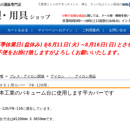
」の通販専門店
工業用ミシンのアタッチメント、押え、ラッパなどミシン部品の販売
カートをみる
｜
マイページへログイン
｜
ご利用案内
｜
お問い合せ
夏季休業日(盆休み)を8月11日(火)～8月16日(日)と
不便をお掛け致しますがよろしくお願いいたします。
ME
>
プレス・アイロン関係
>
アイロン ・ アイロン用品
オモト用カバー「FB-120用」
本工業のバキューム台に使用します平カバーです
B-120/FB-110に適合しています。
台寸法はW1200mm X D650mmです。