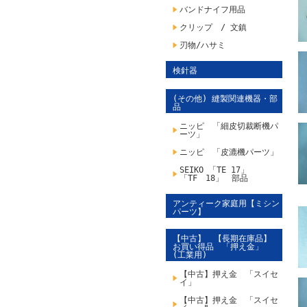
バンドナイフ用品
クリップ / 文鎮
刃物/ハサミ
検針器
(その他) 縫製関連機器・部
品
ニッピ 「細皮切裁断機パ
ーツ」
ニッピ 「皮漉機パーツ」
SEIKO 「TE 17」
「TF 18」 部品
アンティーク家庭用【ミシン
パーツ】
【中古】 【長期在庫品】
お買い得品 「押え金」
(工業用)
【中古】押え金 「スイセ
イ」
【中古】押え金 「スイセ