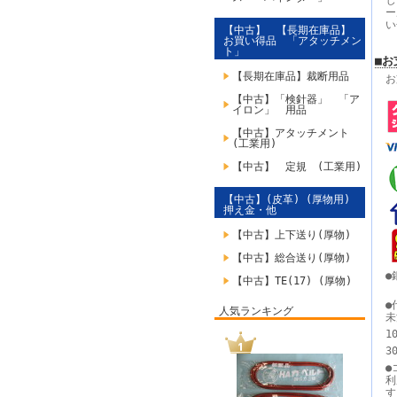
じ
ー
い
【中古】 【長期在庫品】
お買い得品 「アタッチメン
ト」
■お
【長期在庫品】裁断用品
お
【中古】「検針器」 「ア
イロン」 用品
【中古】アタッチメント
(工業用)
【中古】 定規 (工業用)
【中古】(皮革) (厚物用)
押え金・他
【中古】上下送り(厚物)
【中古】総合送り(厚物)
●
【中古】TE(17) (厚物)
●
人気ランキング
未
1
3
●
利