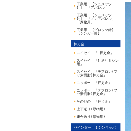
工業用 【シュメッツ
針】 「アパレル」
工業用 【シュメッツ
針】 「ノンアパレル」
「厚物用」
工業用 【グロッツ針】
【シンガー針】
押え金
スイセイ 「 押え金」
スイセイ 「針送りミシン
用」
スイセイ 「テフロン(フ
ッ素樹脂)押え金」
ニッポー 「押え金」
ニッポー 「テフロン(フ
ッ素樹脂)押え金」
その他の 「押え金」
上下送り(厚物用)
総合送り(厚物用)
バインダー・ミシンラッパ