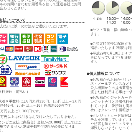
る可能性がございます。遅れの状況は、発送連絡メ
ルのお問い合わせ伝票番号を使って運送会社にお問
合わせください。
支払いについて
支払いは以下の方法がご選択いただけます。
●ヤマト運輸・福山運輸
ます。
●ご指定時間帯に配達する
指示いたします(郵便は時
●平成29年6月19日よ
更になっています(配達
す)。
■個人情報について
●お客様からお預かりした
名・メールアドレスなど)
公共機関からの提出要請
銀行振込（前払い）
渡または利用する事は一
●お客様のクジットカード
代引き手数料は1万円未満330円、1万円以上～3万円
レジット会社と決済代行
満440円、3万円以上～10万円未満660円です、
れています。決済時も両
社にはクレジット情報は
0万円以上は1,100円です。
●クレジットカード情報は
0万円以上は代引きはお受けいたしておりません。
テムを利用しています、S
コンビニ支払は商品合計金額が20,000円以上ではご
や妨害を防ぐセキュリテ
用できません(別途手数料440円が必要になりま
漏洩しないようになって
す)。