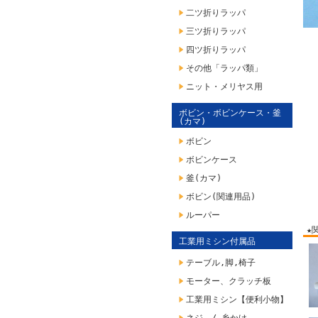
二ツ折りラッパ
三ツ折りラッパ
四ツ折りラッパ
その他「ラッパ類」
ニット・メリヤス用
ボビン・ボビンケース・釜
(カマ)
ボビン
ボビンケース
釜(カマ)
ボビン(関連用品)
ルーパー
★
工業用ミシン付属品
テーブル,脚,椅子
モーター、クラッチ板
工業用ミシン【便利小物】