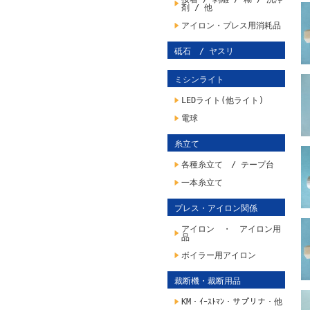
剤 / 他
アイロン・プレス用消耗品
砥石 / ヤスリ
ミシンライト
LEDライト(他ライト)
電球
糸立て
各種糸立て / テープ台
一本糸立て
プレス・アイロン関係
アイロン ・ アイロン用
品
ボイラー用アイロン
裁断機・裁断用品
KM・ｲｰｽﾄﾏﾝ・サプリナ・他