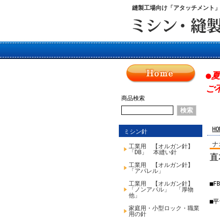
縫製工場向け「アタッチメント
●
ご
商品検索
HO
ミシン針
ナ
工業用 【オルガン針】
「DB」 本縫い針
直
工業用 【オルガン針】
「アパレル」
工業用 【オルガン針】
■F
「ノンアパル」 「厚物
他」
■平
家庭用・小型ロック・職業
用の針