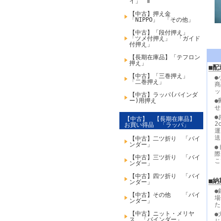
イ」 Ⅱ
【中古】押え金
「NIPPO」 「その他」
【中古】「段付押え」
「ツメ付押え」 「ガイド
付押え」
【長期在庫品】「テフロン
押え」
■配
【中古】「三巻押え」
●
「二巻押え」
商
ッ
【中古】ラッパ(バインダ
ー)用押え
●
せ
●
【中古】 【長期在庫品】
2
お買い得品 「ラッパ」
運
送
【中古】二ツ折り 「バイ
ンダー」
●
際
【中古】三ツ折り 「バイ
こ
ンダー」
【中古】四ツ折り 「バイ
■納
ンダー」
●
【中古】その他 「バイ
場
ンダー」
た
【中古】ニット・メリヤ
●
ス 「バインダー」