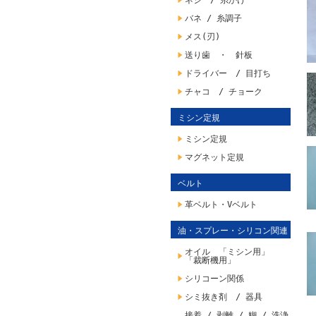
ネジ / 糸かけ
バネ / 糸調子
メス(刃)
送り歯 ・ 針板
ドライバー / 目打ち
チャコ / チョーク
ミシン定規
ミシン定規
マグネット定規
ベルト
革ベルト・Vベルト
油・スプレー・シリコン関連
オイル 「ミシン用」
「裁断機用」
シリコーン関係
シミ抜き剤 / 器具
接着 / 剥離 / 糊 / 洗浄