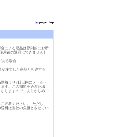
page top
都合による返品は原則的にお断
使用後の返品はできません)
がある場合
様が注文した商品と相違する
品到着より7日以内にメール・
します。この期間を過ぎた場
くなりますので、あらかじめご
はご容赦ください。 ただし、
の送料は当社の負担とさせてい