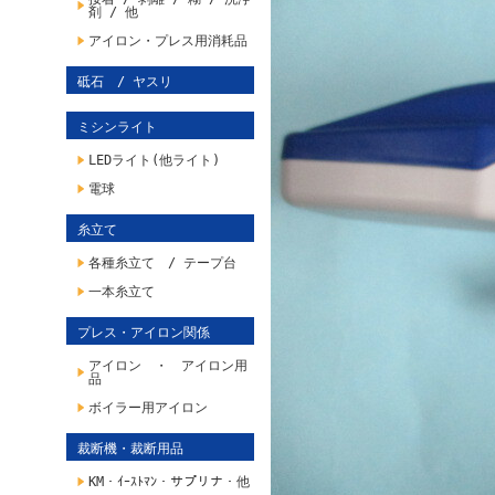
剤 / 他
アイロン・プレス用消耗品
砥石 / ヤスリ
ミシンライト
LEDライト(他ライト)
電球
糸立て
各種糸立て / テープ台
一本糸立て
プレス・アイロン関係
アイロン ・ アイロン用
品
ボイラー用アイロン
裁断機・裁断用品
KM・ｲｰｽﾄﾏﾝ・サプリナ・他