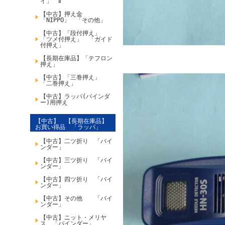
イ」 Ⅱ
【中古】押え金
「NIPPO」 「その他」
【中古】「段付押え」
「ツメ付押え」 「ガイド
付押え」
【長期在庫品】「テフロン
押え」
【中古】「三巻押え」
「二巻押え」
【中古】ラッパ(バインダ
ー)用押え
【中古】 【長期在庫品】
お買い得品 「ラッパ」
【中古】二ツ折り 「バイ
ンダー」
【中古】三ツ折り 「バイ
ンダー」
【中古】四ツ折り 「バイ
ンダー」
【中古】その他 「バイ
ンダー」
【中古】ニット・メリヤ
ス 「バインダー」