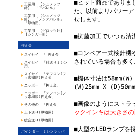
■ヒット商品でありまし
工業用 【シュメッツ
針】 「アパレル」
た、以前よりパワーア
工業用 【シュメッツ
せします。
針】 「ノンアパレル」
「厚物用」
工業用 【グロッツ針】
【シンガー針】
■抗菌加工でいつも清
押え金
■コンベアー式検針機
スイセイ 「 押え金」
されている場合も多く
スイセイ 「針送りミシン
用」
スイセイ 「テフロン(フ
■機体寸法は58mm(W) 
ッ素樹脂)押え金」
ニッポー 「押え金」
(W)25mm X (D)50
ニッポー 「テフロン(フ
ッ素樹脂)押え金」
■画像のようにストラ
その他の 「押え金」
ックインキは大きさの
上下送り(厚物用)
総合送り(厚物用)
■大型のLEDランプ
バインダー・ミシンラッパ