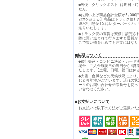
●郵便・クリックポスト は期日・
せん。
●お買い上げ商品合計金額が5,000
2cmを超える】商品はトラック便(
運/佐川急便)又はレターパック/ク
送りいたします。
●トラック便の運賃は安価に設定さ
際に買い進まれて行きますと運賃が
こで買い物を止めても注文にはなり
■納期について
●銀行振込・コンビニ決済・カード
場合、ご入金確認日の当日から4営
たします。(土曜、日曜、祝日は休
●大雪、台風などの天候状況により
じる可能性がございます。遅れの状
ールのお問い合わせ伝票番号を使っ
い合わせください。
■お支払いについて
お支払いは以下の方法がご選択いた