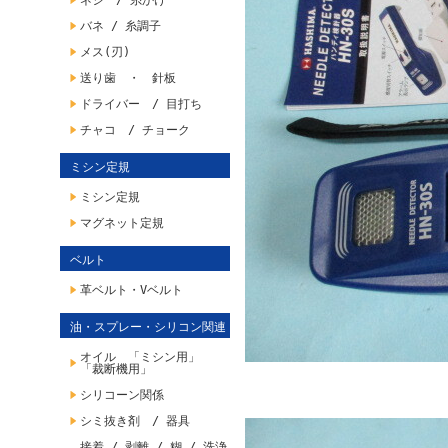
ネジ / 糸かけ
バネ / 糸調子
メス(刃)
送り歯 ・ 針板
ドライバー / 目打ち
チャコ / チョーク
ミシン定規
ミシン定規
マグネット定規
ベルト
革ベルト・Vベルト
油・スプレー・シリコン関連
オイル 「ミシン用」
「裁断機用」
シリコーン関係
シミ抜き剤 / 器具
接着 / 剥離 / 糊 / 洗浄