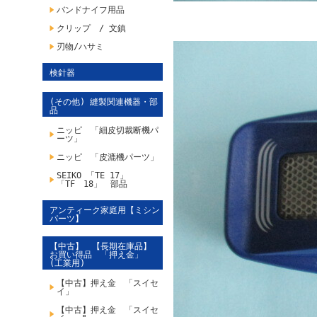
バンドナイフ用品
クリップ / 文鎮
刃物/ハサミ
検針器
(その他) 縫製関連機器・部
品
ニッピ 「細皮切裁断機パ
ーツ」
ニッピ 「皮漉機パーツ」
SEIKO 「TE 17」
「TF 18」 部品
アンティーク家庭用【ミシン
パーツ】
【中古】 【長期在庫品】
お買い得品 「押え金」
(工業用)
【中古】押え金 「スイセ
イ」
【中古】押え金 「スイセ