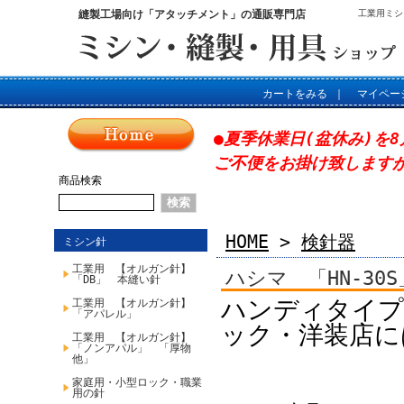
縫製工場向け「アタッチメント」の通販専門店
工業用ミシ
カートをみる
｜
マイペー
●夏季休業日(盆休み)を8
ご不便をお掛け致します
商品検索
HOME
>
検針器
ミシン針
工業用 【オルガン針】
ハシマ 「HN-3
「DB」 本縫い針
ハンディタイプ
工業用 【オルガン針】
「アパレル」
ック・洋装店に
工業用 【オルガン針】
「ノンアパル」 「厚物
他」
家庭用・小型ロック・職業
用の針