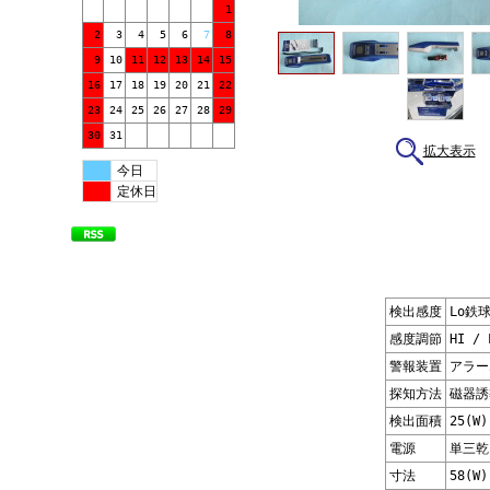
1
2
3
4
5
6
7
8
9
10
11
12
13
14
15
16
17
18
19
20
21
22
23
24
25
26
27
28
29
30
31
拡大表示
今日
定休日
検出感度
Lo鉄
感度調節
HI /
警報装置
アラー
探知方法
磁器誘
検出面積
25(W)
電源
単三乾電
寸法
58(W)