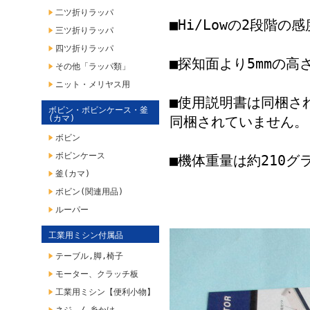
二ツ折りラッパ
■Hi/Lowの2段階
三ツ折りラッパ
四ツ折りラッパ
■探知面より5mmの高
その他「ラッパ類」
ニット・メリヤス用
■使用説明書は同梱さ
ボビン・ボビンケース・釜
(カマ)
同梱されていません。
ボビン
ボビンケース
■機体重量は約210グ
釜(カマ)
ボビン(関連用品)
ルーパー
工業用ミシン付属品
テーブル,脚,椅子
モーター、クラッチ板
工業用ミシン【便利小物】