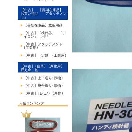
【中古】 【長期在庫品】
お買い得品 「アタッチメン
ト」
【長期在庫品】裁断用品
【中古】「検針器」 「ア
イロン」 用品
【中古】アタッチメント
(工業用)
【中古】 定規 (工業用)
【中古】(皮革) (厚物用)
押え金・他
【中古】上下送り(厚物)
【中古】総合送り(厚物)
【中古】TE(17) (厚物)
人気ランキング