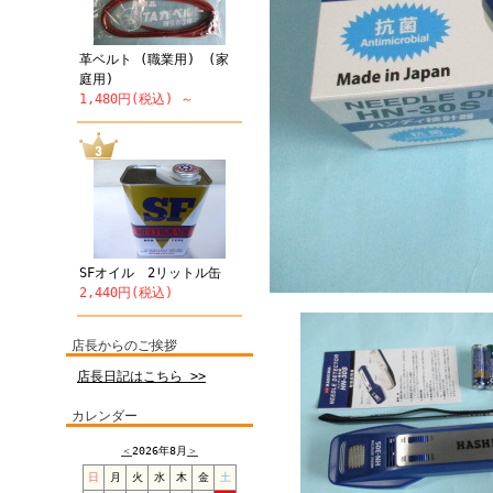
革ベルト (職業用) (家
庭用)
1,480円(税込) ～
SFオイル 2リットル缶
2,440円(税込)
店長からのご挨拶
店長日記はこちら >>
カレンダー
＜
2026年8月
＞
日
月
火
水
木
金
土