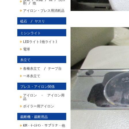
剤 / 他
アイロン・プレス用消耗品
砥石 / ヤスリ
ミシンライト
LEDライト(他ライト)
電球
糸立て
各種糸立て / テープ台
一本糸立て
プレス・アイロン関係
アイロン ・ アイロン用
品
ボイラー用アイロン
裁断機・裁断用品
KM・ｲｰｽﾄﾏﾝ・サプリナ・他