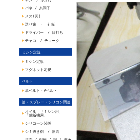
ネジ / 糸かけ
バネ / 糸調子
メス(刃)
送り歯 ・ 針板
ドライバー / 目打ち
チャコ / チョーク
ミシン定規
ミシン定規
マグネット定規
ベルト
革ベルト・Vベルト
油・スプレー・シリコン関連
オイル 「ミシン用」
「裁断機用」
シリコーン関係
シミ抜き剤 / 器具
接着 / 剥離 / 糊 / 洗浄