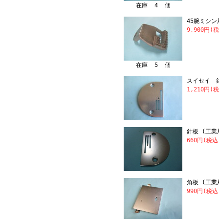
在庫 4 個
45腕ミシン
9,900円(
在庫 5 個
スイセイ 針板
1,210円(
針板 (工業
660円(税込
角板 (工業
990円(税込