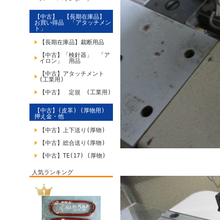
【中古】 【長期在庫品】
お買い得品 「アタッチメン
ト」
【長期在庫品】裁断用品
【中古】「検針器」 「ア
イロン」 用品
【中古】アタッチメント
(工業用)
【中古】 定規 (工業用)
【中古】(皮革) (厚物用)
押え金・他
【中古】上下送り(厚物)
【中古】総合送り(厚物)
【中古】TE(17) (厚物)
人気ランキング