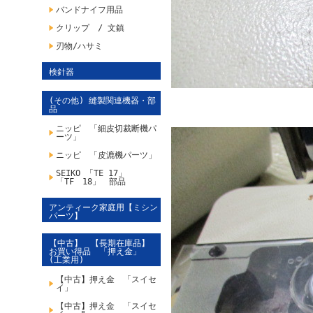
バンドナイフ用品
クリップ / 文鎮
刃物/ハサミ
検針器
(その他) 縫製関連機器・部
品
ニッピ 「細皮切裁断機パ
ーツ」
ニッピ 「皮漉機パーツ」
SEIKO 「TE 17」
「TF 18」 部品
アンティーク家庭用【ミシン
パーツ】
【中古】 【長期在庫品】
お買い得品 「押え金」
(工業用)
【中古】押え金 「スイセ
イ」
【中古】押え金 「スイセ