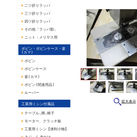
二ツ折りラッパ
三ツ折りラッパ
四ツ折りラッパ
その他「ラッパ類」
ニット・メリヤス用
ボビン・ボビンケース・釜
(カマ)
ボビン
ボビンケース
釜(カマ)
ボビン(関連用品)
ルーパー
拡大表示
工業用ミシン付属品
テーブル,脚,椅子
モーター、クラッチ板
工業用ミシン【便利小物】