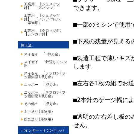
工業用 【シュメッツ
できます。
針】 「アパレル」
工業用 【シュメッツ
針】 「ノンアパレル」
「厚物用」
■一部のミシンで使用
工業用 【グロッツ針】
【シンガー針】
■下糸の残量が見える
押え金
スイセイ 「 押え金」
■製造工程で薄いキズ
スイセイ 「針送りミシン
します。
用」
スイセイ 「テフロン(フ
ッ素樹脂)押え金」
■左右各1枚の組でお
ニッポー 「押え金」
ニッポー 「テフロン(フ
ッ素樹脂)押え金」
■2本針のゲージ幅に
その他の 「押え金」
上下送り(厚物用)
■透明の左右差し板の
総合送り(厚物用)
せん。
バインダー・ミシンラッパ