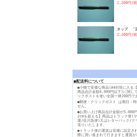
2,200円(
タップ 「
2,200円(
■配送料について
●小物で安価な商品(A4封筒に入る【
商品合計金額4,999円以下)に関し
ックポストを使い全国一律200円で
●郵便・クリックポスト は期日・
せん。
●お買い上げ商品合計金額が5,000
2cmを超える】商品はトラック便(
運/佐川急便)又はレターパック/ク
送りいたします。
●トラック便の運賃は安価に設定さ
際に買い進まれて行きますと運賃が