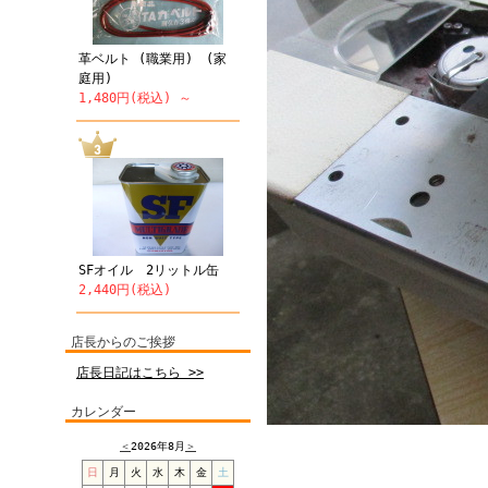
革ベルト (職業用) (家
庭用)
1,480円(税込) ～
SFオイル 2リットル缶
2,440円(税込)
店長からのご挨拶
店長日記はこちら >>
カレンダー
＜
2026年8月
＞
日
月
火
水
木
金
土