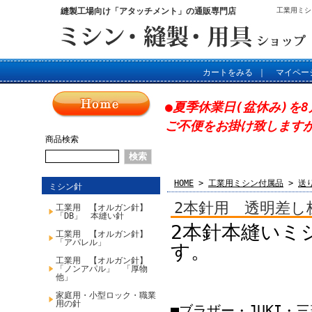
縫製工場向け「アタッチメント」の通販専門店
工業用ミシ
カートをみる
｜
マイペー
●夏季休業日(盆休み)を8
ご不便をお掛け致します
商品検索
HOME
>
工業用ミシン付属品
>
送
ミシン針
2本針用 透明差し
工業用 【オルガン針】
「DB」 本縫い針
2本針本縫いミ
工業用 【オルガン針】
「アパレル」
す。
工業用 【オルガン針】
「ノンアパル」 「厚物
他」
家庭用・小型ロック・職業
用の針
■ブラザー・JUKI