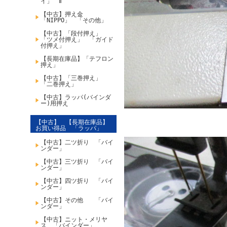
イ」 Ⅱ
【中古】押え金
「NIPPO」 「その他」
【中古】「段付押え」
「ツメ付押え」 「ガイド
付押え」
【長期在庫品】「テフロン
押え」
【中古】「三巻押え」
「二巻押え」
【中古】ラッパ(バインダ
ー)用押え
【中古】 【長期在庫品】
お買い得品 「ラッパ」
【中古】二ツ折り 「バイ
ンダー」
【中古】三ツ折り 「バイ
ンダー」
【中古】四ツ折り 「バイ
ンダー」
【中古】その他 「バイ
ンダー」
【中古】ニット・メリヤ
ス 「バインダー」