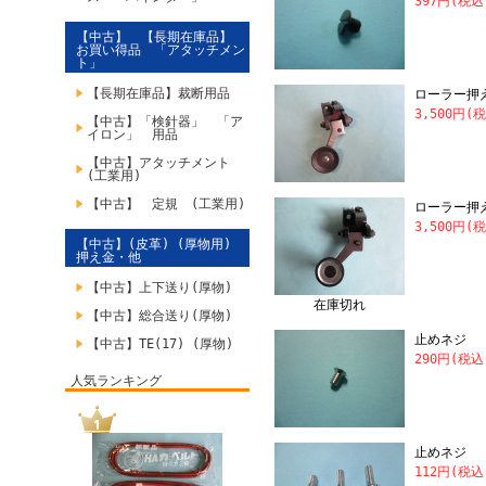
397円(税込
【中古】 【長期在庫品】
お買い得品 「アタッチメン
ト」
【長期在庫品】裁断用品
ローラー押え
3,500円(
【中古】「検針器」 「ア
イロン」 用品
【中古】アタッチメント
(工業用)
【中古】 定規 (工業用)
ローラー押え
3,500円(
【中古】(皮革) (厚物用)
押え金・他
【中古】上下送り(厚物)
在庫切れ
【中古】総合送り(厚物)
止めネジ 「
【中古】TE(17) (厚物)
290円(税込
人気ランキング
止めネジ 
112円(税込