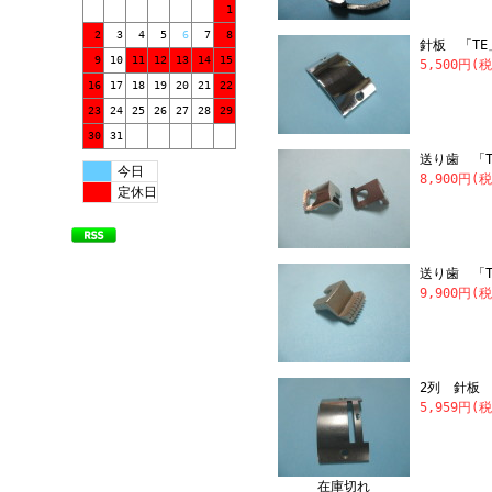
1
2
3
4
5
6
7
8
針板 「TE
9
10
11
12
13
14
15
5,500円(
16
17
18
19
20
21
22
23
24
25
26
27
28
29
30
31
送り歯 「T
今日
8,900円(
定休日
送り歯 「TF
9,900円(
2列 針板 
5,959円(
在庫切れ