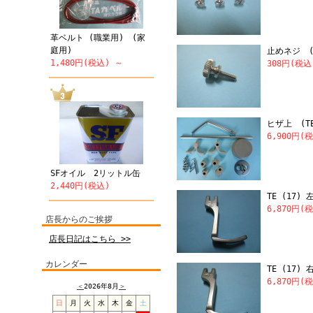
革ベルト (職業用) (家
庭用)
止めネジ 
1,480円(税込) ～
308円(税込
ヒザ上 (TE
6,900円(
SFオイル 2リットル缶
2,440円(税込)
TE (17
6,870円(
店長からのご挨拶
店長日記はこちら >>
カレンダー
TE (17
6,870円(
＜
2026年8月
＞
日
月
火
水
木
金
土