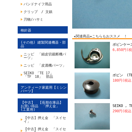
バンドナイフ用品
クリップ / 文鎮
刃物/ハサミ
検針器
★関連商品★こちらもおススメ ！
(その他) 縫製関連機器・部
ボビンケース(
品
6,850円(
ニッピ 「細皮切裁断機パ
ーツ」
ニッピ 「皮漉機パーツ」
SEIKO 「TE 17」
ボビン (T
「TF 18」 部品
180円(税込
アンティーク家庭用【ミシン
パーツ】
【中古】 【長期在庫品】
SEIKO 
お買い得品 「押え金」
(工業用)
290円(税込
【中古】押え金 「スイセ
イ」
【中古】押え金 「スイセ