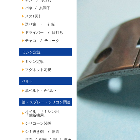
ネジ / 糸かけ
バネ / 糸調子
メス(刃)
送り歯 ・ 針板
ドライバー / 目打ち
チャコ / チョーク
ミシン定規
ミシン定規
マグネット定規
ベルト
革ベルト・Vベルト
油・スプレー・シリコン関連
オイル 「ミシン用」
「裁断機用」
シリコーン関係
シミ抜き剤 / 器具
接着 / 剥離 / 糊 / 洗浄