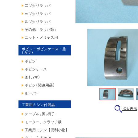
二ツ折りラッパ
三ツ折りラッパ
四ツ折りラッパ
その他「ラッパ類」
ニット・メリヤス用
ボビン・ボビンケース・釜
(カマ)
ボビン
ボビンケース
釜(カマ)
ボビン(関連用品)
ルーパー
工業用ミシン付属品
拡大表示
テーブル,脚,椅子
モーター、クラッチ板
工業用ミシン【便利小物】