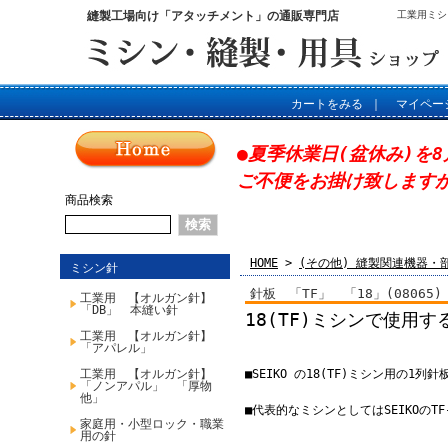
縫製工場向け「アタッチメント」の通販専門店
工業用ミシ
カートをみる
｜
マイペー
●夏季休業日(盆休み)を8
ご不便をお掛け致します
商品検索
HOME
>
(その他) 縫製関連機器・
ミシン針
針板 「TF」 「18」(08065)
工業用 【オルガン針】
「DB」 本縫い針
18(TF)ミシンで使用
工業用 【オルガン針】
「アパレル」
工業用 【オルガン針】
■SEIKO の18(TF)ミシン用の1列
「ノンアパル」 「厚物
他」
■代表的なミシンとしてはSEIKOのT
家庭用・小型ロック・職業
用の針