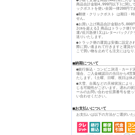
●小物で安価な商品(A4封筒に入る【
商品合計金額4,999円以下)に関し
ックポストを使い全国一律200円で
●郵便・クリックポスト は期日・
せん。
●お買い上げ商品合計金額が5,000
2cmを超える】商品はトラック便(
運/佐川急便)又はレターパック/ク
送りいたします。
●トラック便の運賃は安価に設定さ
際に買い進まれて行きますと運賃が
こで買い物を止めても注文にはなり
■納期について
●銀行振込・コンビニ決済・カード
場合、ご入金確認日の当日から4営
たします。(土曜、日曜、祝日は休
●大雪、台風などの天候状況により
じる可能性がございます。遅れの状
ールのお問い合わせ伝票番号を使っ
い合わせください。
■お支払いについて
お支払いは以下の方法がご選択いた