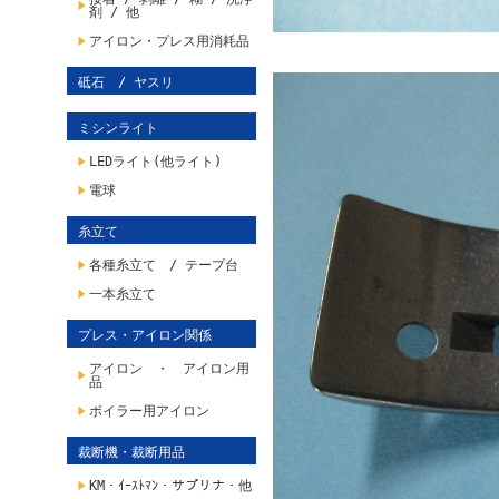
剤 / 他
アイロン・プレス用消耗品
砥石 / ヤスリ
ミシンライト
LEDライト(他ライト)
電球
糸立て
各種糸立て / テープ台
一本糸立て
プレス・アイロン関係
アイロン ・ アイロン用
品
ボイラー用アイロン
裁断機・裁断用品
KM・ｲｰｽﾄﾏﾝ・サプリナ・他