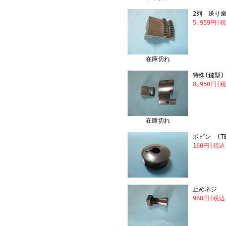
2列 送り歯
5,959円(
在庫切れ
特殊(鍵型)
8,950円(
在庫切れ
ボビン (T
160円(税込
止めネジ 
968円(税込