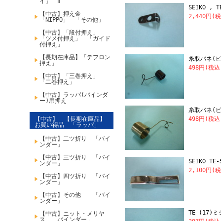
イ」 Ⅱ
SEIKO ,
【中古】押え金
2,440円(
「NIPPO」 「その他」
【中古】「段付押え」
「ツメ付押え」 「ガイド
付押え」
【長期在庫品】「テフロン
糸取バネ(ピン
押え」
498円(税込
【中古】「三巻押え」
「二巻押え」
【中古】ラッパ(バインダ
ー)用押え
糸取バネ(ピン
【中古】 【長期在庫品】
498円(税込
お買い得品 「ラッパ」
【中古】二ツ折り 「バイ
ンダー」
【中古】三ツ折り 「バイ
SEIKO TE
ンダー」
2,100円(
【中古】四ツ折り 「バイ
ンダー」
【中古】その他 「バイ
ンダー」
TE (17
【中古】ニット・メリヤ
ス 「バインダー」