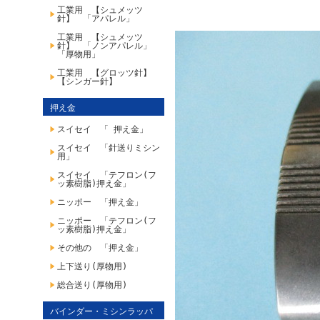
工業用 【シュメッツ
針】 「アパレル」
工業用 【シュメッツ
針】 「ノンアパレル」
「厚物用」
工業用 【グロッツ針】
【シンガー針】
押え金
スイセイ 「 押え金」
スイセイ 「針送りミシン
用」
スイセイ 「テフロン(フ
ッ素樹脂)押え金」
ニッポー 「押え金」
ニッポー 「テフロン(フ
ッ素樹脂)押え金」
その他の 「押え金」
上下送り(厚物用)
総合送り(厚物用)
バインダー・ミシンラッパ